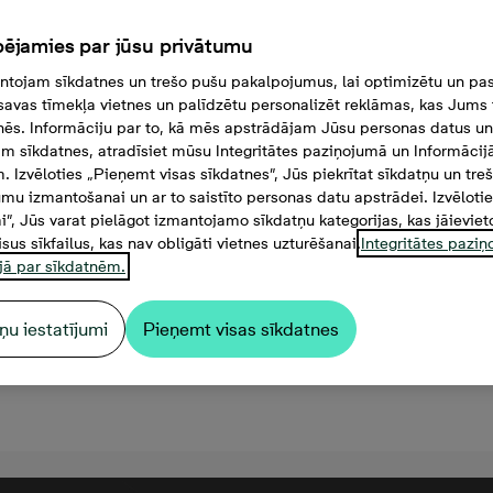
ējamies par jūsu privātumu
tojam sīkdatnes un trešo pušu pakalpojumus, lai optimizētu un pas
savas tīmekļa vietnes un palīdzētu personalizēt reklāmas, kas Jums t
tnēs. Informāciju par to, kā mēs apstrādājam Jūsu personas datus un
m sīkdatnes, atradīsiet mūsu Integritātes paziņojumā un Informācij
. Izvēloties „Pieņemt visas sīkdatnes”, Jūs piekrītat sīkdatņu un tre
mu izmantošanai un ar to saistīto personas datu apstrādei. Izvēloti
mi”, Jūs varat pielāgot izmantojamo sīkdatņu kategorijas, kas jāieviet
isus sīkfailus, kas nav obligāti vietnes uzturēšanai.
Integritātes pazi
jā par sīkdatnēm.
ņu iestatījumi
Pieņemt visas sīkdatnes
1 000 €, 3 -istabu dzīvoklis,