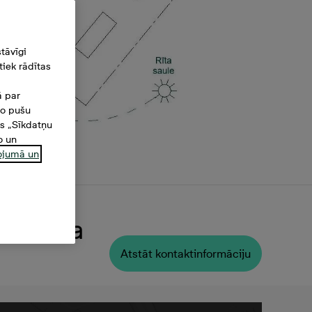
tāvīgi
iek rādītas
ā par
šo pušu
es „Sīkdatņu
o un
ņojumā un
 Platība
Atstāt kontaktinformāciju