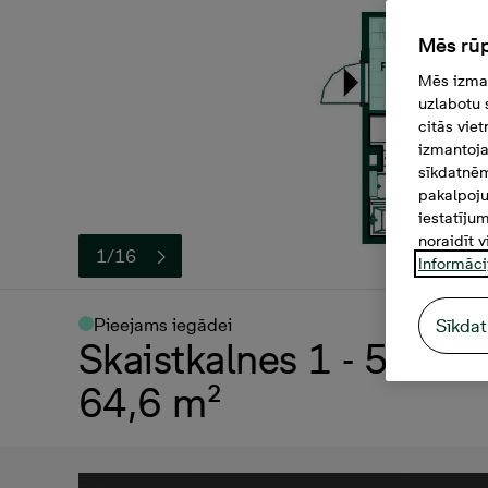
Mēs rūp
Mēs izman
uzlabotu 
citās vie
izmantoja
sīkdatnēm
pakalpoju
iestatīju
noraidīt v
1/16
Informāci
Pieejams iegādei
Sīkdat
Skaistkalnes 1 - 58, 17
64,6 m²