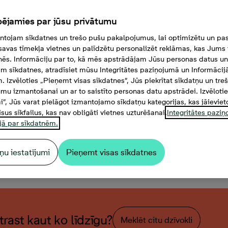
ējamies par jūsu privātumu
tojam sīkdatnes un trešo pušu pakalpojumus, lai optimizētu un pas
savas tīmekļa vietnes un palīdzētu personalizēt reklāmas, kas Jums t
tnēs. Informāciju par to, kā mēs apstrādājam Jūsu personas datus un
m sīkdatnes, atradīsiet mūsu Integritātes paziņojumā un Informācij
. Izvēloties „Pieņemt visas sīkdatnes”, Jūs piekrītat sīkdatņu un tre
mu izmantošanai un ar to saistīto personas datu apstrādei. Izvēloti
mi”, Jūs varat pielāgot izmantojamo sīkdatņu kategorijas, kas jāieviet
isus sīkfailus, kas nav obligāti vietnes uzturēšanai.
Integritātes pazi
jā par sīkdatnēm.
ņu iestatījumi
Pieņemt visas sīkdatnes
abu dzīvoklis, Platība 59,5 
atrast kaut ko līdzīgu?
Meklēt citu dzīvokli