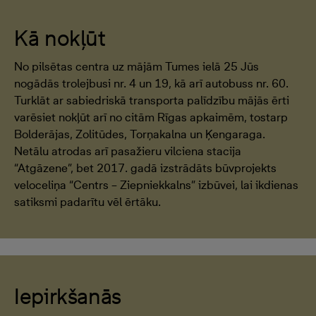
Kā nokļūt
No pilsētas centra uz mājām Tumes ielā 25 Jūs
nogādās trolejbusi nr. 4 un 19, kā arī autobuss nr. 60.
Turklāt ar sabiedriskā transporta palīdzību mājās ērti
varēsiet nokļūt arī no citām Rīgas apkaimēm, tostarp
Bolderājas, Zolitūdes, Torņakalna un Ķengaraga.
Netālu atrodas arī pasažieru vilciena stacija
“Atgāzene”, bet 2017. gadā izstrādāts būvprojekts
veloceliņa “Centrs – Ziepniekkalns” izbūvei, lai ikdienas
satiksmi padarītu vēl ērtāku.
Iepirkšanās