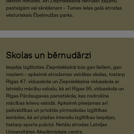
desmit minūtēs. Arī Ziepniekkalnā netrūkst zaļumu
pastaigām vai skrējienam – Tumes ielas galā atrodas
vēsturiskais Ēbelmuižas parks.
Skolas un bērnudārzi
Iespēja izglītoties Ziepniekkalnā būs gan lieliem, gan
maziem – apkaimē atrodamas vairākas skolas, tostarp
Rīgas 47. vidusskola un Ziepniekkalna vidusskola ar
latviešu mācību valodu, kā arī Rīgas 95. vidusskola un
Rīgas Pārdaugavas pamatskola, kas nodrošina
mācības krievu valodā. Apkaimē pieejamas arī
pašvaldības un privātās pirmsskolas izglītības
iestādes, kā arī plašas interešu izglītības iespējas,
tostarp sporta pulciņi. Netālu atrodas Latvijas
Universitātes Akadēmiskais centrs.