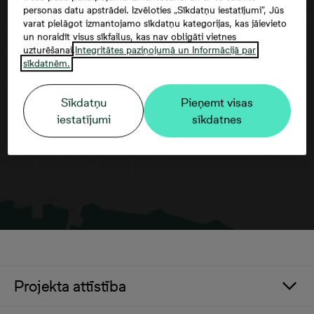
personas datu apstrādei. Izvēloties „Sīkdatņu iestatījumi”, Jūs
varat pielāgot izmantojamo sīkdatņu kategorijas, kas jāievieto
un noraidīt visus sīkfailus, kas nav obligāti vietnes
uzturēšanai.
Integritātes paziņojumā un Informācijā par
Google maps trešās puses datu
sīkdatnēm.
izmantošana
Sīkdatņu
Pieņemt visas
iestatījumi
sīkdatnes
Projekta attīstība