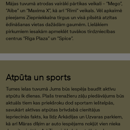
Mājas tuvumā atrodas vairāki pārtikas veikali – “Mego”,
“Aibe” un “Maxima X”, kā arī “Rimi” veikals. Vēl apkaimē
pieejams Ziepniekkalna tirgus un visā pilsētā atzītas
ēdināšanas vietas dažādām gaumēm. Lielākiem
pirkumiem iesakām apmeklēt tuvākos tirdzniecības
centrus “Riga Plaza” un “Spice”.
Atpūta un sports
Tumes ielas tuvumā Jums būs iespēja baudīt aktīvu
atpūtu ik dienas. Plašs trenažieru zāļu piedāvājums būs
aktuāls tiem kas priekšroku dod sportam ieštelpās,
savukārt aktīvas atpūtas brīvdabā cienītājus
iepriecinās fakts, ka līdz Arkādijas un Uzvaras parkiem,
kā arī Māras dīķim ar auto iespējams nokļūt vien nieka