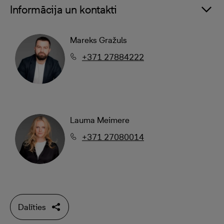
Informācija un kontakti
Mareks Gražuls
+371 27884222
Lauma Meimere
+371 27080014
Dalīties