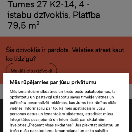
Tumes 27 K2-14, 4 -
istabu dzīvoklis, Platība
79,5 m²
Šis dzīvoklis ir pārdots. Vēlaties atrast kaut
ko līdzīgu?
Meklēt citu dzīvokli
Mēs rūpējamies par jūsu privātumu
Mēs izmantojam sīkdatnes un trešo pušu pakalpojumus, lai
optimizētu un pastāvīgi uzlabotu savas tīmekļa vietnes un
palīdzētu personalizēt reklāmas, kas Jums tiek rādītas citās
vietnēs. Informāciju par to, kā mēs apstrādājam Jūsu
personas datus un izmantojam sīkdatnes, atradīsiet mūsu
Integritātes paziņojumā un Informācijā par sīkdatnēm.
Izvēloties „Pieņemt visas sīkdatnes”, Jūs piekrītat sīkdatņu un
trešo pušu pakalpojumu izmantošanai un ar to saistīto