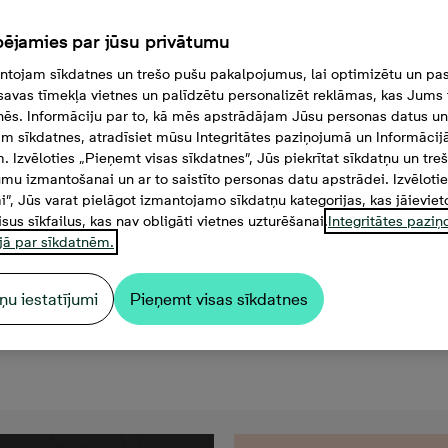
ējamies par jūsu privātumu
tojam sīkdatnes un trešo pušu pakalpojumus, lai optimizētu un pas
savas tīmekļa vietnes un palīdzētu personalizēt reklāmas, kas Jums t
tnēs. Informāciju par to, kā mēs apstrādājam Jūsu personas datus un
m sīkdatnes, atradīsiet mūsu Integritātes paziņojumā un Informācij
. Izvēloties „Pieņemt visas sīkdatnes”, Jūs piekrītat sīkdatņu un tre
mu izmantošanai un ar to saistīto personas datu apstrādei. Izvēloti
mi”, Jūs varat pielāgot izmantojamo sīkdatņu kategorijas, kas jāieviet
isus sīkfailus, kas nav obligāti vietnes uzturēšanai.
Integritātes pazi
jā par sīkdatnēm.
ņu iestatījumi
Pieņemt visas sīkdatnes
0 €, 3 -istabu dzīvoklis, P