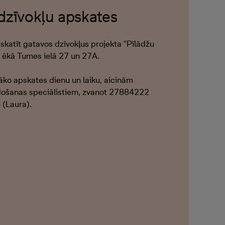
 dzīvokļu apskates
skatīt gatavos dzīvokļus projekta "Pīlādžu
ā ēkā Tumes ielā 27 un 27A.
tāko apskates dienu un laiku, aicinām
došanas speciālistiem, zvanot 27884222
(Laura).