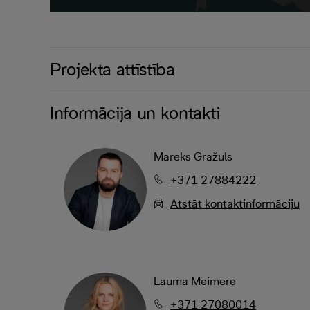
Projekta attīstība
Informācija un kontakti
Mareks Gražuls
+371 27884222
Atstāt kontaktinformāciju
Lauma Meimere
+371 27080014