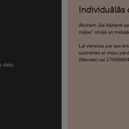
Individuālās
Aicinām Jūs klātienē ap
mājas" otrajā un trešaj
Lai vienotos par sev ēr
sazināties ar mūsu pār
(Mareks) vai 27089894 
s datu