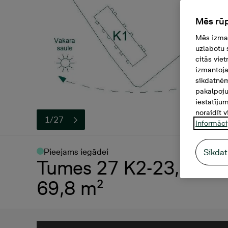
Mēs rūp
Mēs izman
uzlabotu 
citās vie
izmantoja
sīkdatnēm
pakalpoju
iestatīju
noraidīt v
1/27
Informāci
Pieejams iegādei
Sīkdat
Tumes 27 K2-23, 169 50
69,8 m²