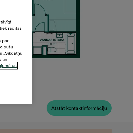
tāvīgi
iek rādītas
ā par
šo pušu
es „Sīkdatņu
o un
ņojumā un
latība
Atstāt kontaktinformāciju