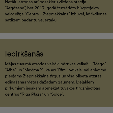
Netālu atrodas arī pasažieru vilciena stacija
“Atgāzene”, bet 2017. gadā izstrādāts būvprojekts
veloceliņa “Centrs – Ziepniekkalns” izbūvei, lai ikdienas
satiksmi padarītu vēl ērtāku.
Iepirkšanās
Mājas tuvumā atrodas vairāki pārtikas veikali – “Mego”,
“Aibe” un “Maxima X”, kā arī “Rimi” veikals. Vēl apkaimē
pieejams Ziepniekkalna tirgus un visā pilsētā atzītas
ēdināšanas vietas dažādām gaumēm. Lielākiem
pirkumiem iesakām apmeklēt tuvākos tirdzniecības
centrus “Riga Plaza” un “Spice”.