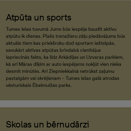
Atpūta un sports
Tumes ielas tuvumā Jums būs iespēja baudīt aktīvu
atpūtu ik dienas. Plašs trenažieru zāļu piedāvājums būs
aktuāls tiem kas priekšroku dod sportam ieštelpās,
savukārt aktīvas atpūtas brīvdabā cienītājus
iepriecinās fakts, ka līdz Arkādijas un Uzvaras parkiem,
kā arī Māras dīķim ar auto iespējams nokļūt vien nieka
desmit minūtēs. Arī Ziepniekkalnā netrūkst zaļumu
pastaigām vai skrējienam – Tumes ielas galā atrodas
vēsturiskais Ēbelmuižas parks.
Skolas un bērnudārzi