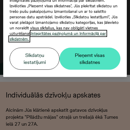
Integritātes paziņojumā un Informācijā par sīkdatnēm.
Google maps trešās puses datu
Izvēloties „Pieņemt visas sīkdatnes”, Jūs piekrītat sīkdatņu un
trešo pušu pakalpojumu izmantošanai un ar to saistīto
izmantošana
personas datu apstrādei. Izvēloties „Sīkdatņu iestatījumi”, Jūs
varat pielāgot izmantojamo sīkdatņu kategorijas, kas jāievieto
un noraidīt visus sīkfailus, kas nav obligāti vietnes
uzturēšanai.
Integritātes paziņojumā un Informācijā par
sīkdatnēm.
Sīkdatņu
Pieņemt visas
iestatījumi
sīkdatnes
Individuālās dzīvokļu apskates
Aicinām Jūs klātienē apskatīt gatavos dzīvokļus
projekta "Pīlādžu mājas" otrajā un trešajā ēkā Tumes
ielā 27 un 27A.