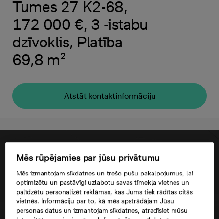
Tumes 27 K2-68,
172 000 €, 3 -istabu
dzīvoklis, Platība
69,8 m²
Atstāt kontaktinformāciju
Mēs rūpējamies par jūsu privātumu
Mēs izmantojam sīkdatnes un trešo pušu pakalpojumus, lai
optimizētu un pastāvīgi uzlabotu savas tīmekļa vietnes un
palīdzētu personalizēt reklāmas, kas Jums tiek rādītas citās
vietnēs. Informāciju par to, kā mēs apstrādājam Jūsu
personas datus un izmantojam sīkdatnes, atradīsiet mūsu