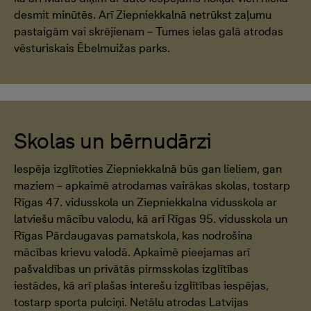
desmit minūtēs. Arī Ziepniekkalnā netrūkst zaļumu
pastaigām vai skrējienam – Tumes ielas galā atrodas
vēsturiskais Ēbelmuižas parks.
Skolas un bērnudārzi
Iespēja izglītoties Ziepniekkalnā būs gan lieliem, gan
maziem – apkaimē atrodamas vairākas skolas, tostarp
Rīgas 47. vidusskola un Ziepniekkalna vidusskola ar
latviešu mācību valodu, kā arī Rīgas 95. vidusskola un
Rīgas Pārdaugavas pamatskola, kas nodrošina
mācības krievu valodā. Apkaimē pieejamas arī
pašvaldības un privātās pirmsskolas izglītības
iestādes, kā arī plašas interešu izglītības iespējas,
tostarp sporta pulciņi. Netālu atrodas Latvijas