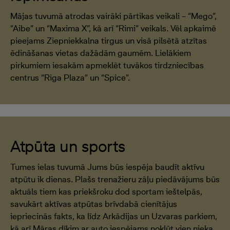
Mājas tuvumā atrodas vairāki pārtikas veikali – “Mego”,
“Aibe” un “Maxima X”, kā arī “Rimi” veikals. Vēl apkaimē
pieejams Ziepniekkalna tirgus un visā pilsētā atzītas
ēdināšanas vietas dažādām gaumēm. Lielākiem
pirkumiem iesakām apmeklēt tuvākos tirdzniecības
centrus “Riga Plaza” un “Spice”.
Atpūta un sports
Tumes ielas tuvumā Jums būs iespēja baudīt aktīvu
atpūtu ik dienas. Plašs trenažieru zāļu piedāvājums būs
aktuāls tiem kas priekšroku dod sportam ieštelpās,
savukārt aktīvas atpūtas brīvdabā cienītājus
iepriecinās fakts, ka līdz Arkādijas un Uzvaras parkiem,
kā arī Māras dīķim ar auto iespējams nokļūt vien nieka