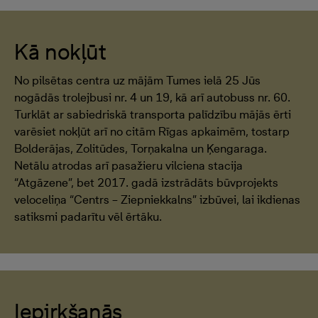
Kā nokļūt
No pilsētas centra uz mājām Tumes ielā 25 Jūs
nogādās trolejbusi nr. 4 un 19, kā arī autobuss nr. 60.
Turklāt ar sabiedriskā transporta palīdzību mājās ērti
varēsiet nokļūt arī no citām Rīgas apkaimēm, tostarp
Bolderājas, Zolitūdes, Torņakalna un Ķengaraga.
Netālu atrodas arī pasažieru vilciena stacija
“Atgāzene”, bet 2017. gadā izstrādāts būvprojekts
veloceliņa “Centrs – Ziepniekkalns” izbūvei, lai ikdienas
satiksmi padarītu vēl ērtāku.
Iepirkšanās