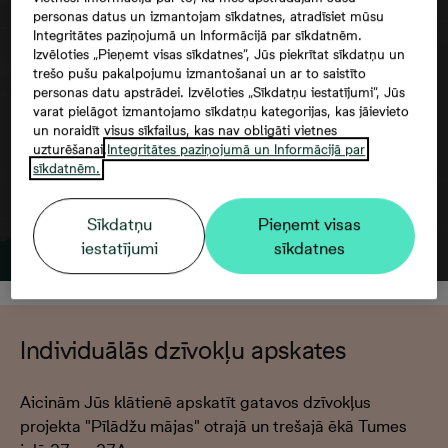
personas datus un izmantojam sīkdatnes, atradīsiet mūsu
Integritātes paziņojumā un Informācijā par sīkdatnēm.
Google maps trešās puses datu
Izvēloties „Pieņemt visas sīkdatnes”, Jūs piekrītat sīkdatņu un
izmantošana
trešo pušu pakalpojumu izmantošanai un ar to saistīto
personas datu apstrādei. Izvēloties „Sīkdatņu iestatījumi”, Jūs
varat pielāgot izmantojamo sīkdatņu kategorijas, kas jāievieto
un noraidīt visus sīkfailus, kas nav obligāti vietnes
uzturēšanai.
Integritātes paziņojumā un Informācijā par
sīkdatnēm.
Sīkdatņu
Pieņemt visas
iestatījumi
sīkdatnes
Individuālās dzīvokļu apskates
Aicinām Jūs klātienē apskatīt gatavos dzīvokļus
projekta "Pīlādžu mājas" otrajā un trešajā ēkā Tumes