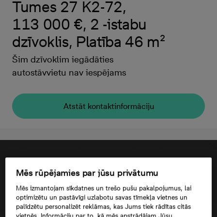
Tumes 27 K2-72,
113 000 €, 2 -istabu
dzīvoklis, Platība 46 m²
Šim dzīvoklim iegādāties
autostāvvietu nav iespējams
Atstāt kontaktinformāciju
Mēs rūpējamies par jūsu privātumu
Mēs izmantojam sīkdatnes un trešo pušu pakalpojumus, lai
optimizētu un pastāvīgi uzlabotu savas tīmekļa vietnes un
palīdzētu personalizēt reklāmas, kas Jums tiek rādītas citās
vietnēs. Informāciju par to, kā mēs apstrādājam Jūsu