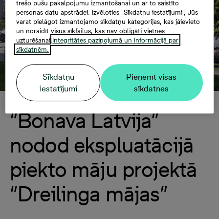
trešo pušu pakalpojumu izmantošanai un ar to saistīto
personas datu apstrādei. Izvēloties „Sīkdatņu iestatījumi”, Jūs
varat pielāgot izmantojamo sīkdatņu kategorijas, kas jāievieto
un noraidīt visus sīkfailus, kas nav obligāti vietnes
uzturēšanai.
Integritātes paziņojumā un Informācijā par
sīkdatnēm.
Sīkdatņu
Pieņemt visas
iestatījumi
sīkdatnes
“Bonava Latvija”
nodod ekspluatācijā
piekto māju projektā
“Dreilinga mājas”