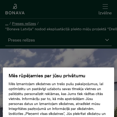
Izvēlne
...
/
Preses relīzes
/
“Bonava Latvija” nodod ekspluatācijā piekto māju projektā “Drei
Preses relīzes
Mēs rūpējamies par jūsu privātumu
Mēs izmantojam sīkdatnes un trešo pušu pakalpojumus, lai
optimizētu un pastāvīgi uzlabotu savas tīmekļa vietnes un
palīdzētu personalizēt reklāmas, kas Jums tiek rādītas citās
vietnēs. Informāciju par to, kā mēs apstrādājam Jūsu
personas datus un izmantojam sīkdatnes, atradīsiet mūsu
Integritātes paziņojumā un Informācijā par sīkdatnēm.
Izvēloties „Pieņemt visas sīkdatnes”, Jūs piekrītat sīkdatņu un