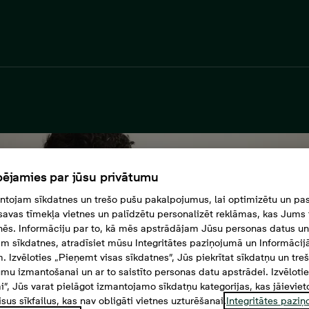
ējamies par jūsu privātumu
tojam sīkdatnes un trešo pušu pakalpojumus, lai optimizētu un pas
savas tīmekļa vietnes un palīdzētu personalizēt reklāmas, kas Jums t
tnēs. Informāciju par to, kā mēs apstrādājam Jūsu personas datus un
m sīkdatnes, atradīsiet mūsu Integritātes paziņojumā un Informācij
. Izvēloties „Pieņemt visas sīkdatnes”, Jūs piekrītat sīkdatņu un tre
mu izmantošanai un ar to saistīto personas datu apstrādei. Izvēloti
mi”, Jūs varat pielāgot izmantojamo sīkdatņu kategorijas, kas jāieviet
isus sīkfailus, kas nav obligāti vietnes uzturēšanai.
Integritātes pazi