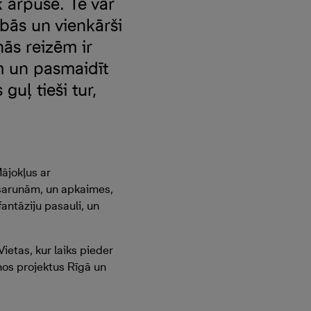
k ārpusē. Te var
ībās un vienkārši
ņās reizēm ir
m un pasmaidīt
guļ tieši tur,
ājokļus ar
 sarunām, un apkaimes,
antāziju pasauli, un
ietas, kur laiks pieder
unos projektus Rīgā un