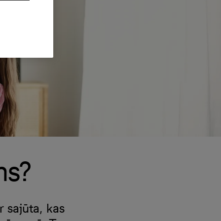
ms?
r sajūta, kas