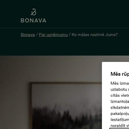
Bonava
/
Par uzņēmumu
/
Ko mājas nozīmē Jums?
Mēs rūp
Mēs izman
uzlabotu 
citās vie
izmantoja
sīkdatnēm
pakalpoju
iestatīju
noraidīt v