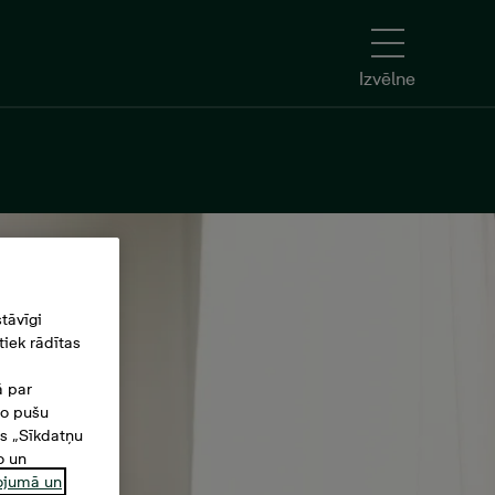
Izvēlne
tāvīgi
iek rādītas
ā par
šo pušu
es „Sīkdatņu
o un
ņojumā un