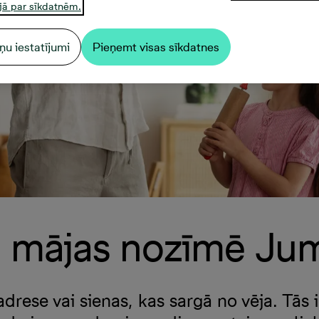
jā par sīkdatnēm.
ņu iestatījumi
Pieņemt visas sīkdatnes
 mājas nozīmē Ju
adrese vai sienas, kas sargā no vēja. Tās i