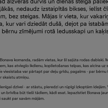
d aizveras durvis un dienas steiga palie
ļākās, nedaudz izstaipītās bikses, ielīst č
, bez steigas. Mājas ir vieta, kur vakari
a, kur vari dziedāt dušā, dejot pa istabā
 bērnu zīmējumi rotā ledusskapi un kaķis 
onava komanda, radām vietas, kur šī sajūta rodas dabiski. M
, kas atvieglo ikdienu, koplietošanas telpas, kas aicina uz
Te viesistaba var pārtapt par deju grīdu, pagalms - par bērnu f
ar skaistu atmiņu.
gai dzīvei - ar stāstu, pieredzi un rūpīgi izkoptām idejām. V
a un brīvība būt tieši tādiem, kādi esat. Iepazīstiet Bonava ja
esi saukt par savām mājām.