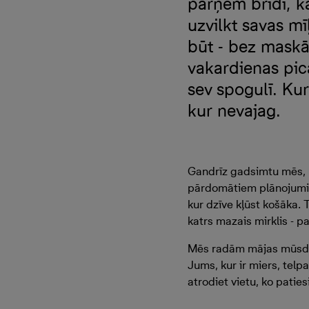
pārņem brīdī, ka
uzvilkt savas mī
būt - bez maskām
vakardienas pic
sev spogulī. Kur
kur nevajag.
Gandrīz gadsimtu mēs, B
pārdomātiem plānojumiem
kur dzīve kļūst košāka. 
katrs mazais mirklis - p
Mēs radām mājas mūsdienī
Jums, kur ir miers, telp
atrodiet vietu, ko pati