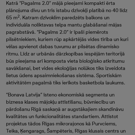
Katrā “Pagalms 2.0” mājā pieejami kompakti ērta
plānojuma divu un trīs istabu dzīvokļi platībā no 40 līdz
2
65 m
. Katram dzīvoklim paredzēts balkons un
individuāla noliktavas telpa mantu glabāšanai mājas
pagrabstāvā. “Pagalms 2.0” ir īpaši piemērots
pilsētniekiem, kuriem rūp apkārtējās vides tīrība un kuri
vēlas apvienot dabas tuvumu ar pilsētas dinamisko
ritmu. Līdz ar urbānās dārzkopības iespējām teritorijā
būs pieejama arī komposta vieta bioloģisko atkritumu
savākšanai, bet vides ekoloģijas nolūkos tiks izveidota
lietus ūdens apsaimniekošanas sistēma. Sportiskām
aktivitātēm pagalmā tiks ierīkots basketbola laukums.
“Bonava Latvija” īsteno ekonomiskā segmenta un
biznesa klases mājokļu attīstīšanu, būvniecību un
pārdošanu Rīgā saskaņā ar augstākajiem skandināvu
kvalitātes un funkcionalitātes standartiem. Attīstot
projektus tādos Rīgas mikrorajonos kā Purvciems,
Teika, Ķengarags, Šampēteris, Rīgas klusais centrs un