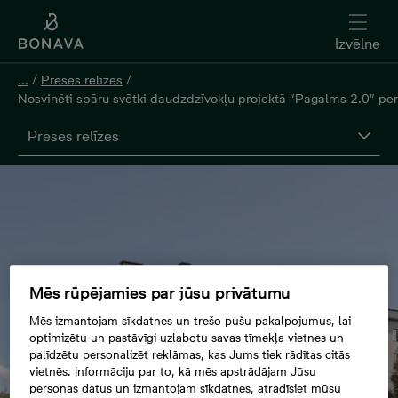
Izvēlne
...
/
Preses relīzes
/
Nosvinēti spāru svētki daudzdzīvokļu projektā “Pagalms 2.0” p
Preses relīzes
Mēs rūpējamies par jūsu privātumu
Mēs izmantojam sīkdatnes un trešo pušu pakalpojumus, lai
optimizētu un pastāvīgi uzlabotu savas tīmekļa vietnes un
palīdzētu personalizēt reklāmas, kas Jums tiek rādītas citās
vietnēs. Informāciju par to, kā mēs apstrādājam Jūsu
personas datus un izmantojam sīkdatnes, atradīsiet mūsu