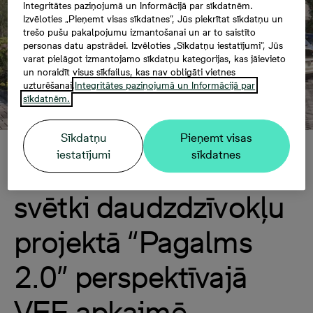
Integritātes paziņojumā un Informācijā par sīkdatnēm.
Izvēloties „Pieņemt visas sīkdatnes”, Jūs piekrītat sīkdatņu un
trešo pušu pakalpojumu izmantošanai un ar to saistīto
personas datu apstrādei. Izvēloties „Sīkdatņu iestatījumi”, Jūs
varat pielāgot izmantojamo sīkdatņu kategorijas, kas jāievieto
un noraidīt visus sīkfailus, kas nav obligāti vietnes
uzturēšanai.
Integritātes paziņojumā un Informācijā par
sīkdatnēm.
Sīkdatņu
Pieņemt visas
iestatījumi
sīkdatnes
Nosvinēti spāru
svētki daudzdzīvokļu
projektā “Pagalms
2.0” perspektīvajā
VEF apkaimē