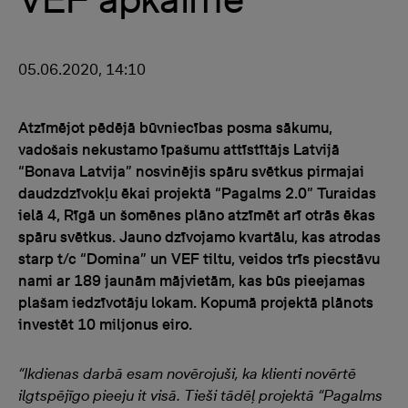
05.06.2020, 14:10
Atzīmējot pēdējā būvniecības posma sākumu,
vadošais nekustamo īpašumu attīstītājs Latvijā
“Bonava Latvija” nosvinējis spāru svētkus pirmajai
daudzdzīvokļu ēkai projektā “Pagalms 2.0” Turaidas
ielā 4, Rīgā un šomēnes plāno atzīmēt arī otrās ēkas
spāru svētkus. Jauno dzīvojamo kvartālu, kas atrodas
starp t/c “Domina” un VEF tiltu, veidos trīs piecstāvu
nami ar 189 jaunām mājvietām, kas būs pieejamas
plašam iedzīvotāju lokam. Kopumā projektā plānots
investēt 10 miljonus eiro.
“Ikdienas darbā esam novērojuši, ka klienti novērtē
ilgtspējīgo pieeju it visā. Tieši tādēļ projektā “Pagalms