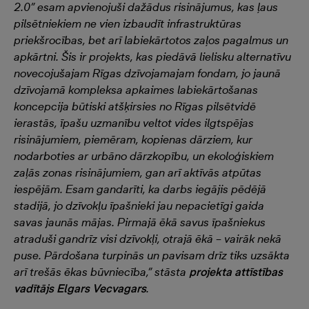
2.0” esam apvienojuši dažādus risinājumus, kas ļaus
pilsētniekiem ne vien izbaudīt infrastruktūras
priekšrocības, bet arī labiekārtotos zaļos pagalmus un
apkārtni. Šis ir projekts, kas piedāvā lielisku alternatīvu
novecojušajam Rīgas dzīvojamajam fondam, jo jaunā
dzīvojamā kompleksa apkaimes labiekārtošanas
koncepcija būtiski atšķirsies no Rīgas pilsētvidē
ierastās, īpašu uzmanību veltot vides ilgtspējas
risinājumiem, piemēram, kopienas dārziem, kur
nodarboties ar urbāno dārzkopību, un ekoloģiskiem
zaļās zonas risinājumiem, gan arī aktīvās atpūtas
iespējām. Esam gandarīti, ka darbs iegājis pēdējā
stadijā, jo dzīvokļu īpašnieki jau nepacietīgi gaida
savas jaunās mājas. Pirmajā ēkā savus īpašniekus
atraduši gandrīz visi dzīvokļi, otrajā ēkā – vairāk nekā
puse. Pārdošana turpinās un pavisam drīz tiks uzsākta
arī trešās ēkas būvniecība,” stāsta
projekta attīstības
vadītājs Elgars Vecvagars
.