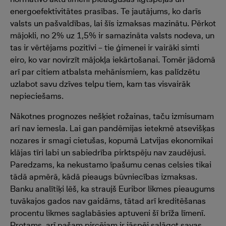
energoefektivitātes prasības. Te jautājums, ko darīs
valsts un pašvaldības, lai šīs izmaksas mazinātu. Pērkot
mājokli, no 2% uz 1,5% ir samazināta valsts nodeva, un
tas ir vērtējams pozitīvi – tie ģimenei ir vairāki simti
eiro, ko var novirzīt mājokļa iekārtošanai. Tomēr jādomā
arī par citiem atbalsta mehānismiem, kas palīdzētu
uzlabot savu dzīves telpu tiem, kam tas visvairāk
nepieciešams.
Nākotnes prognozes nešķiet rožainas, taču izmisumam
arī nav iemesla. Lai gan pandēmijas ietekmē atsevišķas
nozares ir smagi cietušas, kopumā Latvijas ekonomikai
klājas tīri labi un sabiedrība pirktspēju nav zaudējusi.
Paredzams, ka nekustamo īpašumu cenas celsies tikai
tādā apmērā, kādā pieaugs būvniecības izmaksas.
Banku analītiķi lēš, ka straujš Euribor likmes pieaugums
tuvākajos gados nav gaidāms, tātad arī kreditēšanas
procentu likmes saglabāsies aptuveni šī brīža līmenī.
Protams, arī pašam pircējam ir jāspēj salāgot savas