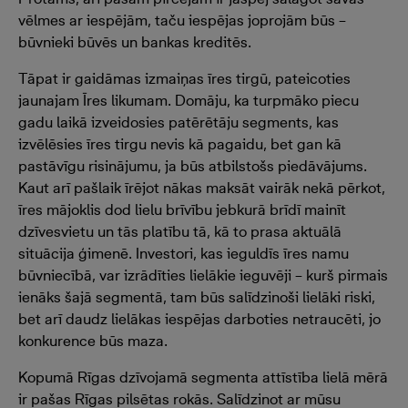
vēlmes ar iespējām, taču iespējas joprojām būs –
būvnieki būvēs un bankas kreditēs.
Tāpat ir gaidāmas izmaiņas īres tirgū, pateicoties
jaunajam Īres likumam. Domāju, ka turpmāko piecu
gadu laikā izveidosies patērētāju segments, kas
izvēlēsies īres tirgu nevis kā pagaidu, bet gan kā
pastāvīgu risinājumu, ja būs atbilstošs piedāvājums.
Kaut arī pašlaik īrējot nākas maksāt vairāk nekā pērkot,
īres mājoklis dod lielu brīvību jebkurā brīdī mainīt
dzīvesvietu un tās platību tā, kā to prasa aktuālā
situācija ģimenē. Investori, kas ieguldīs īres namu
būvniecībā, var izrādīties lielākie ieguvēji – kurš pirmais
ienāks šajā segmentā, tam būs salīdzinoši lielāki riski,
bet arī daudz lielākas iespējas darboties netraucēti, jo
konkurence būs maza.
Kopumā Rīgas dzīvojamā segmenta attīstība lielā mērā
ir pašas Rīgas pilsētas rokās. Salīdzinot ar mūsu