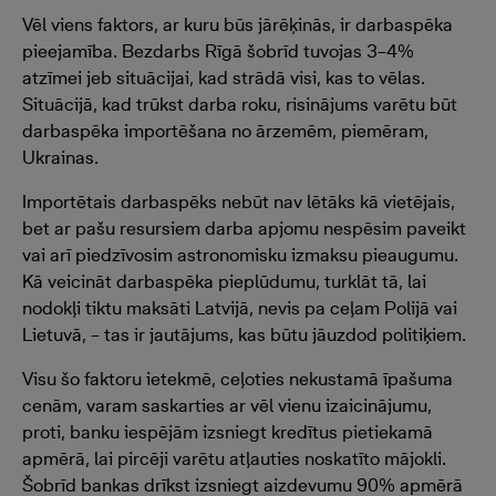
Vēl viens faktors, ar kuru būs jārēķinās, ir darbaspēka
pieejamība. Bezdarbs Rīgā šobrīd tuvojas 3–4%
atzīmei jeb situācijai, kad strādā visi, kas to vēlas.
Situācijā, kad trūkst darba roku, risinājums varētu būt
darbaspēka importēšana no ārzemēm, piemēram,
Ukrainas.
Importētais darbaspēks nebūt nav lētāks kā vietējais,
bet ar pašu resursiem darba apjomu nespēsim paveikt
vai arī piedzīvosim astronomisku izmaksu pieaugumu.
Kā veicināt darbaspēka pieplūdumu, turklāt tā, lai
nodokļi tiktu maksāti Latvijā, nevis pa ceļam Polijā vai
Lietuvā, – tas ir jautājums, kas būtu jāuzdod politiķiem.
Visu šo faktoru ietekmē, ceļoties nekustamā īpašuma
cenām, varam saskarties ar vēl vienu izaicinājumu,
proti, banku iespējām izsniegt kredītus pietiekamā
apmērā, lai pircēji varētu atļauties noskatīto mājokli.
Šobrīd bankas drīkst izsniegt aizdevumu 90% apmērā