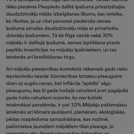
tikko pieņēma Piespiedu dalītā īpašuma privatizētajās
daudzdzīvokļu mājās izbeigšanas likumu, kas noteiks,
kā rīkoties, ja uz citai personai piederoša zemes
īpašuma atrodas daudzdzīvokļu māja ar privatizētu
dzīvokļu īpašumiem. Tā kā Rīgā vairāk nekā 30%
mājokļu ir dalītajā īpašumā, zemes izpirkšana prasīs
papildu investīcijas no mājokļu īpašniekiem, un tas
ietekmēs arī kreditēšanas tirgu.
Arī mājokļu pieejamības kontekstā nākamais gads neko
iepriecinošu nesola: būvniecības izmaksu pieaugums
dzen uz augšu cenas, bet inflācija “apēdīs” algu
pieaugumu, kas šī gada trešajā ceturksnī pret pagājušā
gada trešo ceturksni nozarēs, ko nav būtiski
ietekmējusi pandēmija, ir pat 10%.Mājokļu pašizmaksu
ietekmēs arī klimata jautājumi, piemēram, ekoloģiskās
pēdas nospieduma samazināšana, kas nozīmē,
pašizmaksa jaunajiem mājokļiem tikai pieaugs, jo
normatīvo aktu līmenī pieaugušas ilgtspējas un