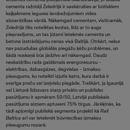
cementa ražotāji Zviedrijā ir saskārušies ar būtiskiem
kaļķakmens ieguves ierobežojumiem vides
aizsardzības vārdā. Nākamgad cementam, visticamāk,
Zviedrijā tiks noteiktas kvotas, līdz ar to augs
pieprasījums, un tas jūtami ietekmēs cementa un
betona izstrādājumu cenas visā Baltijā. Otrkārt, nekur
nav pazudušas globālās piegāžu ķēžu problēmas, un
šādā noskaņā būs jādzīvo arī nākamgad. Daudz
neskaidrību rada gaidāmais energoresursu –
elektrības, dabasgāzes, degvielas – izmaksu
pieaugums, ko noteikti izjutīs katrs, kura darbā ir
svarīga preču vai izejvielu piegāde. Treškārt, ja Igaunijā
vai Lietuvā līdzsvars starp privāto un publisko
pasūtījumu ir apmēram 50/50, Latvijā publiskais
pasūtījums aizņem aptuveni 75% tirgus. Jārēķinās, ka
tādi apjomīgi publiskā segmenta projekti kā
Rail
Baltica
arī var ietekmēt būvniecības izmaksu
pieaugumu nozarē.