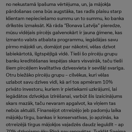
no nekustamā īpašuma vērtējuma, un, ja mājokļa
pārdošanas cena būs augstāka, tas radīs plaisu starp
klientam nepieciešamo summu un to summu, ko banka
drīkstēs izmaksāt. Kā rāda “Bonava Latvija” pieredze,
mūsu vidējais pircējs galvenokārt ir jauna ģimene, kas
izmanto valsts atbalsta programmu, iegādājas savu
pirmo mājokli un, domājot par nākotni, vēlas dzīvot
labiekārtotā, ilgtspējīgā vidē. Tieši šo pircēju grupu
banku kreditēšanas iespējas skars visvairāk, taču tieši
šiem pircējiem kvalitatīva dzīvesvieta ir sevišķi svarīga.
Otru biežāko pircēju grupu – cilvēkus, kuri vēlas
uzlabot savu dzīves vidi, kā arī tos apmēram 10%
privāto investoru, kuriem ir pietiekami uzkrājumi, lai
iegādātos dzīvokļus izīrēšanai, varbūt šis izaicinājums
skars mazāk, taču nevaram apgalvot, ka viņiem tas
nebūs aktuāli. Finansējot otrreizējo jeb padomju laika
mājokļu tirgu, bankas ir konservatīvas, jo apzinās, ka
otrreizējā tirgus mājokļos vajadzēs daudz ieguldīt – ap
70% dzīvojamo ēku Rīgā nav renovētas. Turklāt Saeima