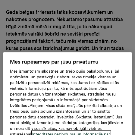
Gada beigas ir ierasts laiks kopsavilkumiem un
nākotnes prognozēm. Nekustamo īpašumu attīstība
Rīgā zināmā mērā ir miglā tīta, jo to nākamgad
ietekmēs vairāki šobrīd ne sevišķi precīzi
prognozējami faktori, taču mēs vismaz zinām, no
kuras puses šos izaicinājumus gaidīt. Un ir arī tādas
jomas, kur varam cerēt uz pozitīvām pārmaiņām.
Mēs rūpējamies par jūsu privātumu
Mēs izmantojam sīkdatnes un trešo pušu pakalpojumus, lai
Kopumā aizejošais gads nekustamā īpašuma nozarei ir
optimizētu un pastāvīgi uzlabotu savas tīmekļa vietnes un
bijis labvēlīgs. Nekustamo īpašumu attīstītājiem nav
palīdzētu personalizēt reklāmas, kas Jums tiek rādītas citās
trūcis iespēju pārdot jaunos mājokļus: pircējiem ir bijis
vietnēs. Informāciju par to, kā mēs apstrādājam Jūsu
operatīvi pieejams banku finansējums un “Altum”
personas datus un izmantojam sīkdatnes, atradīsiet mūsu
Integritātes paziņojumā un Informācijā par sīkdatnēm.
apsaimniekotās valsts atbalsta programmas, un
Izvēloties „Pieņemt visas sīkdatnes”, Jūs piekrītat sīkdatņu un
pandēmijas laikā ne vienam vien pieauguši uzkrājumi,
trešo pušu pakalpojumu izmantošanai un ar to saistīto
ko, uztraucoties par inflāciju, gribas gudri ieguldīt. Tā
personas datu apstrādei. Izvēloties „Sīkdatņu iestatījumi”, Jūs
kā akciju tirgus daudziem šķiet sarežģīts, cilvēki izvēlas
varat pielāgot izmantojamo sīkdatņu kategorijas, kas jāievieto
un noraidīt visus sīkfailus, kas nav obligāti vietnes
gadsimtiem senu un pārbaudītu ieguldījumu veidu –
uzturēšanai.
Integritātes paziņojumā un Informācijā par