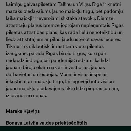
kaimiņu galvaspilsētām Tallinu un Viļņu, Rīgā ir krietni
mazāks piedāvājums jauno mājokļu tirgū, bet padomju
laika mājokļi ir ievērojami sliktākā stāvoklī. Diemžēl
attīstītāju plānus bremzē joprojām nepieņemtais Rīgas
pilsētas attīstības plāns, kas rada lielu nenoteiktību un
liedz attīstītājiem ar pilnu jaudu īstenot savas ieceres.
Tikmēr to, cik būtiski ir rast tām vietu pilsētas
izaugsmē, parāda Rīgas biroju tirgus, kuru gan
nedaudz iedragājusi pandēmija: redzam, ka līdzi
jaunām biroju ēkām nāk arī investīcijas, jaunas
darbavietas un iespējas. Mums ir visas iespējas
iekustināt arī mājokļu tirgu, lai ieguvēji būtu visi un
jauno mājokļu piedāvājums tiktu līdzi pieprasījumam,
izlīdzinot arī cenas.
Mareks Kļaviņš
Bonava Latvija valdes priekšsēdētājs