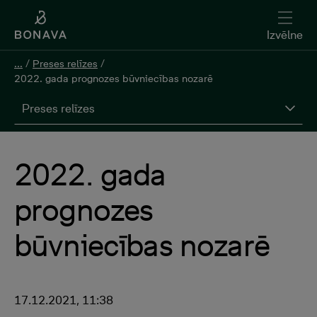
Izvēlne
...
/
Preses relīzes
/
2022. gada prognozes būvniecības nozarē
Preses relīzes
2022. gada
prognozes
būvniecības nozarē
17.12.2021, 11:38