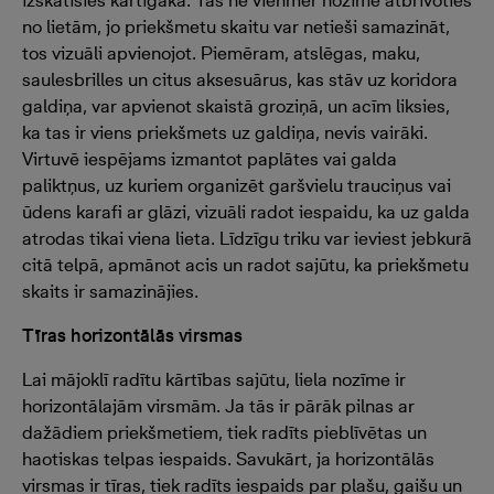
izskatīsies kārtīgāka. Tas ne vienmēr nozīmē atbrīvoties
no lietām, jo priekšmetu skaitu var netieši samazināt,
tos vizuāli apvienojot. Piemēram, atslēgas, maku,
saulesbrilles un citus aksesuārus, kas stāv uz koridora
galdiņa, var apvienot skaistā groziņā, un acīm liksies,
ka tas ir viens priekšmets uz galdiņa, nevis vairāki.
Virtuvē iespējams izmantot paplātes vai galda
paliktņus, uz kuriem organizēt garšvielu trauciņus vai
ūdens karafi ar glāzi, vizuāli radot iespaidu, ka uz galda
atrodas tikai viena lieta. Līdzīgu triku var ieviest jebkurā
citā telpā, apmānot acis un radot sajūtu, ka priekšmetu
skaits ir samazinājies.
Tīras horizontālās virsmas
Lai mājoklī radītu kārtības sajūtu, liela nozīme ir
horizontālajām virsmām. Ja tās ir pārāk pilnas ar
dažādiem priekšmetiem, tiek radīts pieblīvētas un
haotiskas telpas iespaids. Savukārt, ja horizontālās
virsmas ir tīras, tiek radīts iespaids par plašu, gaišu un