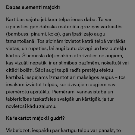
Dabas elementi mājoklī
Kārtības sajūtu jebkurā telpā ienes daba. Tā var
izpausties gan dabiska materiāla groziņos vai kastēs
(bambuss, pinumi, koks), gan īpaši zaļo augu
izmantošanā. Tos aicinām izvietot katrā telpā vairākās
vietās, un rūpēties, lai augi būtu dzīvīgi un bez putekļu
kārtas. Šī iemesla dēļ iesakām atbrīvoties no augiem,
kas vizuāli nepatīk, ir ar slimības pazīmēm, nokaltuši vai
citādi bojāti. Šādi augi telpā radīs pretēju efektu
kārtībai. Iespējams izmantot arī mākslīgos augus – tos
iesakām izvietot telpās, kur dzīvajiem augiem nav
piemērotu apstākļu. Piemēram, vannasistaba un
labierīcības izskatīsies svaigāk un kārtīgāk, ja tur
novietosi kādu zaļumu.
Kā iekārtot mājokli gudri?
Visbeidzot, iespaidu par kārtīgu telpu var panākt, to