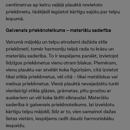
centimetrus ap katru vaļējā plauktā novietoto
priekšmetu, tādējādi iegūstot kārtīgu sajūtu par telpu
kopumā.
Galvenais priekšnoteikums – materiālu saderība
Vairumā mājokļu un telpu atrodami dažāda stila
priekšmeti, tomēr harmoniju telpā rada to krāsu un
materiālu saderība. To ir iespējams panākt, izvietojot
līdzīgos priekšmetus vienu otram blakus. Piemēram,
vienu plauktu var atvēlēt koka figūriņām, citā izvietot
tikai stikla priekšmetus, vēl citā – tikai metāliskus vai
melnus priekšmetus. Vienā plauktā nevajadzētu turēt
vienlaicīgi stikla glāzes, grāmatas, pītu groziņu ar
auskariem un vēl koka lādīti sīknaudai. Materiālu
saderība ir galvenais priekšnoteikums, lai izveidotu
kārtīgu telpu mājoklī, līdz ar to, vien samainot dažas
lietas vietām, iespējams radīt daudz harmoniskāku
iespaidu.