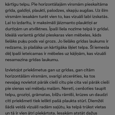
kārtīgu telpu. Pie horizontālajām virsmām pieskaitāma
grīda, galdiņi, plaukti, palodzes, skapju augšas. Uz šīm
virsmām iesakām turēt vien to, kas vizuāli labi izskatās.
Lai to izdarītu, ir maksimāli jāizmanto plauktiņi ar
durtiņām un atvilktnes. Īpaši liela nozīme telpā ir grīdai.
Ideālā variantā grīdai pieskaras vien mēbeles, kāds
lielāks puķu pods vai grozs. Jo lielāks grīdas laukums ir
redzams, jo plašāka un kārtīgāka šķiet telpa. Šī iemesla
dēļ īpaši ieteicamas ir mēbeles uz kājiņām, kas vizuāli
nesamazina grīdas laukumu.
Izvietojot priekšmetus gan uz grīdas, gan citām
horizontālām virsmām, svarīgi atcerēties, ka tos
nevajag novietot pārāk cieši citu pie cita vai pārāk cieši
pie sienas vai mēbeļu malām. Nereti, cenšoties taupīt
telpu, groziņi, grāmatas, bilžu rāmīši, krūzes un daudzi
citi priekšmeti tiek ielikti pašā plaukta stūrī. Diemžēl
šādā veidā vizuāli radām sajūtu, ka telpā trūkst vietas
un tā ir vien ātri piekārtota. Iesakām atstāt dažus