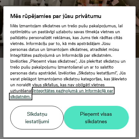
Mēs rūpējamies par jūsu privātumu
Mēs izmantojam sīkdatnes un trešo pušu pakalpojumus, lai
optimizētu un pastāvīgi uzlabotu savas tīmekļa vietnes un
palīdzētu personalizēt reklāmas, kas Jums tiek rādītas citās
vietnēs. Informāciju par to, kā mēs apstrādājam Jūsu
personas datus un izmantojam sīkdatnes, atradīsiet mūsu
Integritātes paziņojumā un Informācijā par sīkdatnēm.
Izvēloties „Pieņemt visas sīkdatnes”, Jūs piekrītat sīkdatņu un
trešo pušu pakalpojumu izmantošanai un ar to saistīto
Vizuāli triki, kas
personas datu apstrādei. Izvēloties „Sīkdatņu iestatījumi”, Jūs
varat pielāgot izmantojamo sīkdatņu kategorijas, kas jāievieto
un noraidīt visus sīkfailus, kas nav obligāti vietnes
palīdzēs jebkurai
uzturēšanai.
Integritātes paziņojumā un Informācijā par
sīkdatnēm.
dzīvesvietas telpai
Sīkdatņu
Pieņemt visas
izskatīties kārtīgai
iestatījumi
sīkdatnes