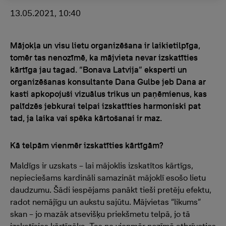
13.05.2021, 10:40
Mājokļa un visu lietu organizēšana ir laikietilpīga,
tomēr tas nenozīmē, ka mājvieta nevar izskatīties
kārtīga jau tagad. “Bonava Latvija” eksperti un
organizēšanas konsultante Dana Gulbe jeb Dana ar
kasti apkopojuši vizuālus trikus un paņēmienus, kas
palīdzēs jebkurai telpai izskatīties harmoniski pat
tad, ja laika vai spēka kārtošanai ir maz.
Kā telpām vienmēr izskatīties kārtīgām?
Maldīgs ir uzskats – lai mājoklis izskatītos kārtīgs,
nepieciešams kardināli samazināt mājoklī esošo lietu
daudzumu. Šādi iespējams panākt tieši pretēju efektu,
radot nemājīgu un aukstu sajūtu. Mājvietas “likums”
skan – jo mazāk atsevišķu priekšmetu telpā, jo tā