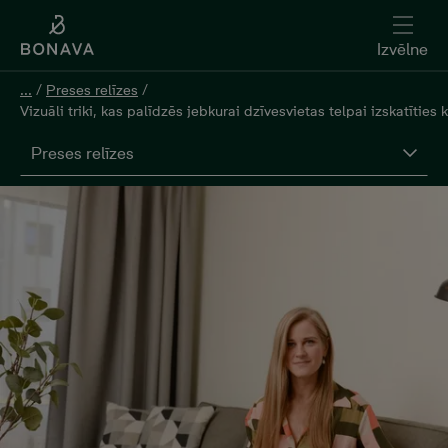
Izvēlne
...
/
Preses relīzes
/
Vizuāli triki, kas palīdzēs jebkurai dzīvesvietas telpai izskatīties k
Preses relīzes