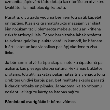
uzmanība jāpievērš tādu detaļu k;a ritenīšu un atvilktņu
kvalitātei, lai mēbeles ilgi kalpotu.
Pusotra, divu gadu vecumā bērniem ļoti patīk kāpelēt
un rāpties. Klasisks grāmatplaukts mazajam var šķist
šim nolūkam izcili piemērota mēbele, taču arī kritiena
risks ir attiecīgi liels. Tāpēc bērnistabā labāk novietot
televizora galdiņu plaukta vietā un kumodi, ko bērnam
ir ērti lietot un kas vienaikus paslēpj skatienam visu
lieko.
Ja bērnam ir atvērta tipa skapis, noteikti jāpadomā par
aizkaru, kas piesegs skapja saturu. Reklāmas bukletos,
protams, ļoti glīti izskatās pakarinātas trīs vienādu toņu
drēbītes un divi kurpju pāri, bet realitātē skapis parasti
ir daudz raibāks un pilnāks. Jāpadomā, kā šo raibumu
noslēpt, lai iegūtu kārtīgas istabas sajūtu.
Bērnistabā svarīgākās ir bērna vēlmes