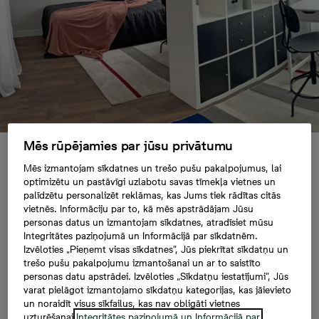
Mēs rūpējamies par jūsu privātumu
Ideālā bērnistaba – lai
Mēs izmantojam sīkdatnes un trešo pušu pakalpojumus, lai
optimizētu un pastāvīgi uzlabotu savas tīmekļa vietnes un
palīdzētu personalizēt reklāmas, kas Jums tiek rādītas citās
pieaugušajiem nav
vietnēs. Informāciju par to, kā mēs apstrādājam Jūsu
personas datus un izmantojam sīkdatnes, atradīsiet mūsu
jāstāv blakus
Integritātes paziņojumā un Informācijā par sīkdatnēm.
Izvēloties „Pieņemt visas sīkdatnes”, Jūs piekrītat sīkdatņu un
trešo pušu pakalpojumu izmantošanai un ar to saistīto
personas datu apstrādei. Izvēloties „Sīkdatņu iestatījumi”, Jūs
varat pielāgot izmantojamo sīkdatņu kategorijas, kas jāievieto
06.08.2021, 11:43
un noraidīt visus sīkfailus, kas nav obligāti vietnes
uzturēšanai.
Integritātes paziņojumā un Informācijā par