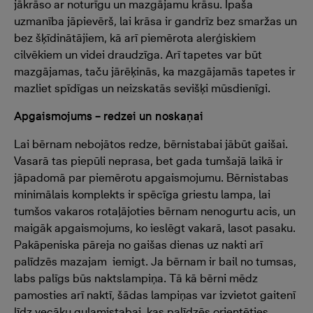
jākrāso ar noturīgu un mazgājamu krāsu. Īpaša
uzmanība jāpievērš, lai krāsa ir gandrīz bez smaržas un
bez šķīdinātājiem, kā arī piemērota alerģiskiem
cilvēkiem un videi draudzīga. Arī tapetes var būt
mazgājamas, taču jārēķinās, ka mazgājamās tapetes ir
mazliet spīdīgas un neizskatās sevišķi mūsdienīgi.
Apgaismojums – redzei un noskaņai
Lai bērnam nebojātos redze, bērnistabai jābūt gaišai.
Vasarā tas piepūli neprasa, bet gada tumšajā laikā ir
jāpadomā par piemērotu apgaismojumu. Bērnistabas
minimālais komplekts ir spēcīga griestu lampa, lai
tumšos vakaros rotaļājoties bērnam nenogurtu acis, un
maigāk apgaismojums, ko ieslēgt vakarā, lasot pasaku.
Pakāpeniska pāreja no gaišas dienas uz nakti arī
palīdzēs mazajam iemigt. Ja bērnam ir bail no tumsas,
labs palīgs būs naktslampiņa. Tā kā bērni mēdz
pamosties arī naktī, šādas lampiņas var izvietot gaitenī
līdz vecāku guļamistabai, kas palīdzēs orientēties