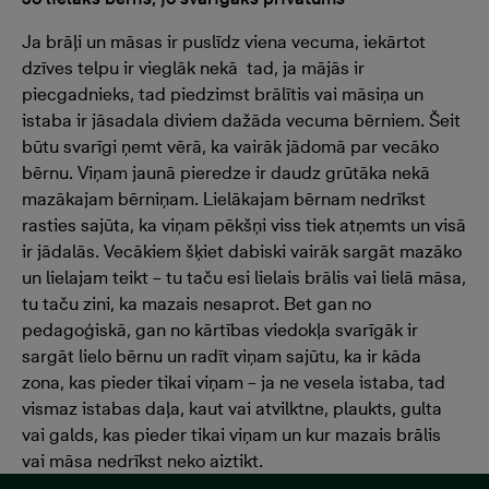
Ja brāļi un māsas ir puslīdz viena vecuma, iekārtot
dzīves telpu ir vieglāk nekā tad, ja mājās ir
piecgadnieks, tad piedzimst brālītis vai māsiņa un
istaba ir jāsadala diviem dažāda vecuma bērniem. Šeit
būtu svarīgi ņemt vērā, ka vairāk jādomā par vecāko
bērnu. Viņam jaunā pieredze ir daudz grūtāka nekā
mazākajam bērniņam. Lielākajam bērnam nedrīkst
rasties sajūta, ka viņam pēkšņi viss tiek atņemts un visā
ir jādalās. Vecākiem šķiet dabiski vairāk sargāt mazāko
un lielajam teikt – tu taču esi lielais brālis vai lielā māsa,
tu taču zini, ka mazais nesaprot. Bet gan no
pedagoģiskā, gan no kārtības viedokļa svarīgāk ir
sargāt lielo bērnu un radīt viņam sajūtu, ka ir kāda
zona, kas pieder tikai viņam – ja ne vesela istaba, tad
vismaz istabas daļa, kaut vai atvilktne, plaukts, gulta
vai galds, kas pieder tikai viņam un kur mazais brālis
vai māsa nedrīkst neko aiztikt.