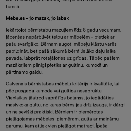
tumsā.
Mēbeles – jo mazāk, jo labāk
Iekārtojot bērnistabu mazuļiem līdz 6 gadu vecumam,
jācenšas nepārblīvēt telpu ar mēbelēm – pietiek ar
pašu svarīgāko. Bērnam augot, mēbeļu klāstu varēs
papildināt, bet pašā sākumā bērni lielāko daļu laika
pavada, labprāt rotaļājoties uz grīdas. Tāpēc pašiem
mazākajiem pilnīgi pietiks ar gultiņu, kumodi un
pārtinamo galdu.
Galvenais bērnistabas mēbeļu kritērijs ir kvalitāte, lai
pēc pusgada kumode vai gultiņa nesabruktu.
Vienlaikus jāatrod saprātīgs balanss, jo iegādāties
masīvkoka gultu, no kuras bērns jau drīz izaugs, ir dārgi
un ne sevišķi praktiski. Bērniem ir piemērotas
pielāgojamas mēbeles, piemēram, gulta ar maināmu
garumu, kam atliek vien pielāgot matraci. Īpaša