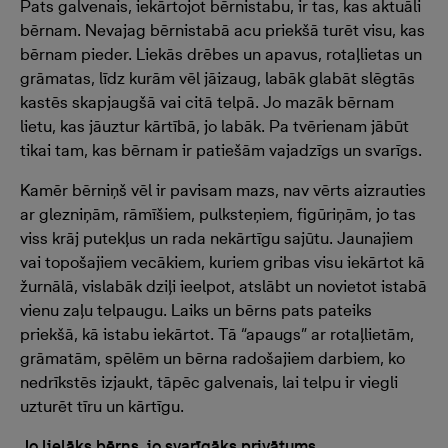
Pats galvenais, iekārtojot bērnistabu, ir tas, kas aktuāli
bērnam. Nevajag bērnistabā acu priekšā turēt visu, kas
bērnam pieder. Liekās drēbes un apavus, rotaļlietas un
grāmatas, līdz kurām vēl jāizaug, labāk glabāt slēgtās
kastēs skapjaugšā vai citā telpā. Jo mazāk bērnam
lietu, kas jāuztur kārtībā, jo labāk. Pa tvērienam jābūt
tikai tam, kas bērnam ir patiešām vajadzīgs un svarīgs.
Kamēr bērniņš vēl ir pavisam mazs, nav vērts aizrauties
ar glezniņām, rāmīšiem, pulksteņiem, figūriņām, jo tas
viss krāj putekļus un rada nekārtīgu sajūtu. Jaunajiem
vai topošajiem vecākiem, kuriem gribas visu iekārtot kā
žurnālā, vislabāk dziļi ieelpot, atslābt un novietot istabā
vienu zaļu telpaugu. Laiks un bērns pats pateiks
priekšā, kā istabu iekārtot. Tā “apaugs” ar rotaļlietām,
grāmatām, spēlēm un bērna radošajiem darbiem, ko
nedrīkstēs izjaukt, tāpēc galvenais, lai telpu ir viegli
uzturēt tīru un kārtīgu.
Jo lielāks bērns, jo svarīgāks privātums