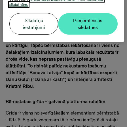
sīkdatnēm.
Telpu iekārtošanā vienlīdz svarīgs ir gan
funkcionālais, gan estētiskais aspekts. Gudri
Sīkdatņu
Pieņemt visas
iekārtotā bērnistabā nāk klāt vēl vairāki svarīgi
iestatījumi
sīkdatnes
uzdevumi: drošība, bērna ērtības, vieta radošām
izpausmēm un iespēja to visu bez piepūles uzturēt tīru
un kārtīgu. Tāpēc bērnistabas iekārtošana ir viens no
lielākajiem izaicinājumiem, kura labākais rezultāts ir
droša vide, kas neprasa pastāvīgu pieaugušā
klātbūtni. To risināt palīdz nekustamo īpašumu
attīstītājs “Bonava Latvija” kopā ar kārtības eksperti
Danu Gulbi (“Dana ar kasti”) un interjera arhitekti
Kristīni Ribu.
Bērnistabas grīda – galvenā platforma rotaļām
Grīda ir viens no svarīgākajiem elementiem bērnistabā
– līdz 6–8 gadu vecumam tā ir bērnu iemīļotākā rotaļu
vieta. Tāpēc grīdai vajadzētu būt kvalitiatīvai un siltai.