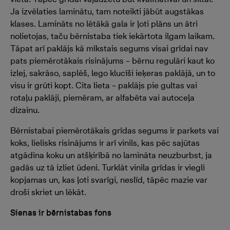
Ja izvēlaties laminātu, tam noteikti jābūt augstākas
klases. Lamināts no lētākā gala ir ļoti plāns un ātri
nolietojas, taču bērnistaba tiek iekārtota ilgam laikam.
Tāpat arī paklājs kā mīkstais segums visai grīdai nav
pats piemērotākais risinājums – bērnu regulāri kaut ko
izlej, sakrāso, saplēš, lego klucīši ieķeras paklājā, un to
visu ir grūti kopt. Cita lieta – paklājs pie gultas vai
rotaļu paklāji, piemēram, ar alfabēta vai autoceļa
dizainu.
Bērnistabai piemērotākais grīdas segums ir parkets vai
koks, lielisks risinājums ir arī vinils, kas pēc sajūtas
atgādina koku un atšķirībā no lamināta neuzburbst, ja
gadās uz tā izliet ūdeni. Turklāt vinila grīdas ir viegli
kopjamas un, kas ļoti svarīgi, neslīd, tāpēc mazie var
droši skriet un lēkāt.
Sienas ir bērnistabas fons