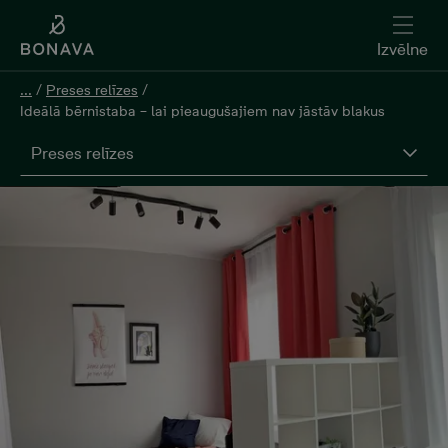
Izvēlne
...
/
Preses relīzes
/
Ideālā bērnistaba – lai pieaugušajiem nav jāstāv blakus
Preses relīzes