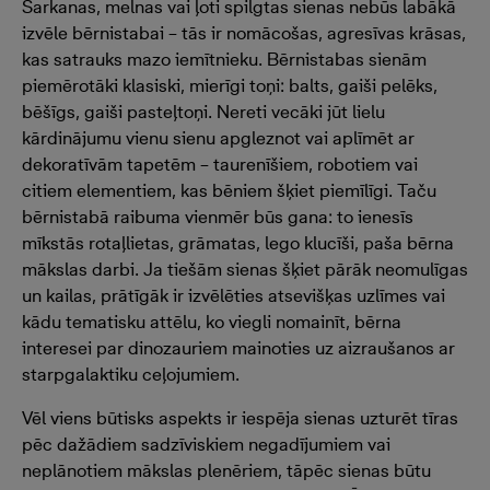
Sarkanas, melnas vai ļoti spilgtas sienas nebūs labākā
izvēle bērnistabai – tās ir nomācošas, agresīvas krāsas,
kas satrauks mazo iemītnieku. Bērnistabas sienām
piemērotāki klasiski, mierīgi toņi: balts, gaiši pelēks,
bēšīgs, gaiši pasteļtoņi. Nereti vecāki jūt lielu
kārdinājumu vienu sienu apgleznot vai aplīmēt ar
dekoratīvām tapetēm – taurenīšiem, robotiem vai
citiem elementiem, kas bēniem šķiet piemīlīgi. Taču
bērnistabā raibuma vienmēr būs gana: to ienesīs
mīkstās rotaļlietas, grāmatas, lego klucīši, paša bērna
mākslas darbi. Ja tiešām sienas šķiet pārāk neomulīgas
un kailas, prātīgāk ir izvēlēties atsevišķas uzlīmes vai
kādu tematisku attēlu, ko viegli nomainīt, bērna
interesei par dinozauriem mainoties uz aizraušanos ar
starpgalaktiku ceļojumiem.
Vēl viens būtisks aspekts ir iespēja sienas uzturēt tīras
pēc dažādiem sadzīviskiem negadījumiem vai
neplānotiem mākslas plenēriem, tāpēc sienas būtu