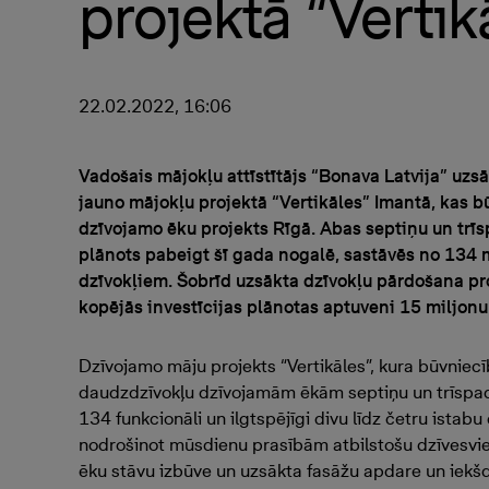
projektā “Vertik
22.02.2022, 16:06
Vadošais mājokļu attīstītājs “Bonava Latvija” uz
jauno mājokļu projektā “Vertikāles” Imantā, kas bū
dzīvojamo ēku projekts Rīgā. Abas septiņu un trī
plānots pabeigt šī gada nogalē, sastāvēs no 134 
dzīvokļiem. Šobrīd uzsākta dzīvokļu pārdošana pro
kopējās investīcijas plānotas aptuveni 15 miljonu
Dzīvojamo māju projekts “Vertikāles”, kura būvnie
daudzdzīvokļu dzīvojamām ēkām septiņu un trīspad
134 funkcionāli un ilgtspējīgi divu līdz četru istab
nodrošinot mūsdienu prasībām atbilstošu dzīvesviet
ēku stāvu izbūve un uzsākta fasāžu apdare un iekšd