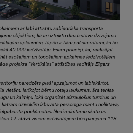
kaimēm ar labi attīstītu sabiedriskā transporta
ojumu objektiem, kā arī izteiktu daudzstāvu dzīvojamo
klusākajām apkaimēm, tāpēc ir tikai pašsaprotami, ka šo
ekā 40 000 iedzīvotāju. Esam priecīgi, ka, realizējot
šināt esošajiem un topošajiem apkaimes iedzīvotājiem
āda projekta “Vertikāles” attīstības vadītājs
Elgars
eritoriju paredzēts plaši apzaļumot un labiekārtot,
a vietām, ierīkojot bērnu rotaļu laukumus, āra tenisa
gu un kaimiņu lokā organizēt aizraujošus turnīrus un
āvā katram dzīvoklim izbūvēta personīgā mantu noliktava,
lielgabarīta priekšmetus. Neaizmirstamu skatu un
ēkas 12. stāvā visiem iedzīvotājiem būs pieejama 118