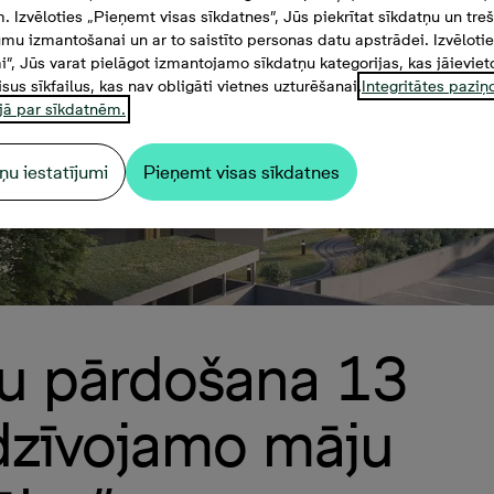
. Izvēloties „Pieņemt visas sīkdatnes”, Jūs piekrītat sīkdatņu un tre
mu izmantošanai un ar to saistīto personas datu apstrādei. Izvēloti
mi”, Jūs varat pielāgot izmantojamo sīkdatņu kategorijas, kas jāieviet
isus sīkfailus, kas nav obligāti vietnes uzturēšanai.
Integritātes pazi
jā par sīkdatnēm.
ņu iestatījumi
Pieņemt visas sīkdatnes
ļu pārdošana 13
 dzīvojamo māju