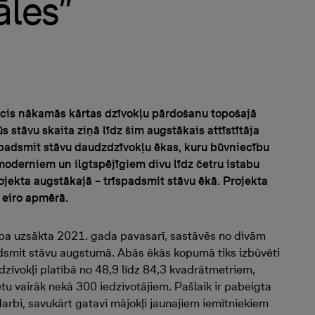
āles”
sācis nākamās kārtas dzīvokļu pārdošanu topošajā
s stāvu skaita ziņā līdz šim augstākais attīstītāja
spadsmit stāvu daudzdzīvokļu ēkas, kuru būvniecību
moderniem un ilgtspējīgiem divu līdz četru istabu
jekta augstākajā – trīspadsmit stāvu ēkā. Projekta
 eiro apmērā.
cība uzsākta 2021. gada pavasarī, sastāvēs no divām
smit stāvu augstumā. Abās ēkās kopumā tiks izbūvēti
u dzīvokļi platībā no 48,9 līdz 84,3 kvadrātmetriem,
u vairāk nekā 300 iedzīvotājiem. Pašlaik ir pabeigta
arbi, savukārt gatavi mājokļi jaunajiem iemītniekiem