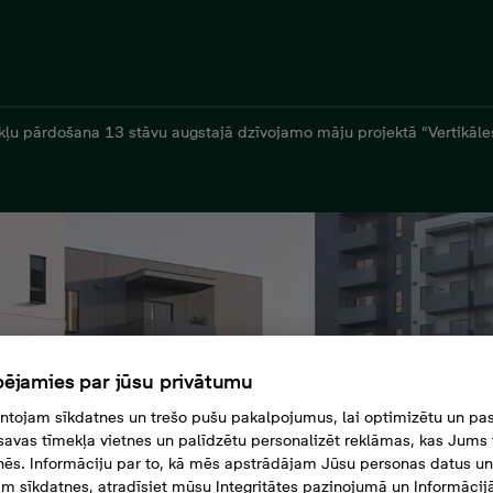
kļu pārdošana 13 stāvu augstajā dzīvojamo māju projektā “Vertikāle
ējamies par jūsu privātumu
tojam sīkdatnes un trešo pušu pakalpojumus, lai optimizētu un pas
savas tīmekļa vietnes un palīdzētu personalizēt reklāmas, kas Jums t
tnēs. Informāciju par to, kā mēs apstrādājam Jūsu personas datus un
m sīkdatnes, atradīsiet mūsu Integritātes paziņojumā un Informācij