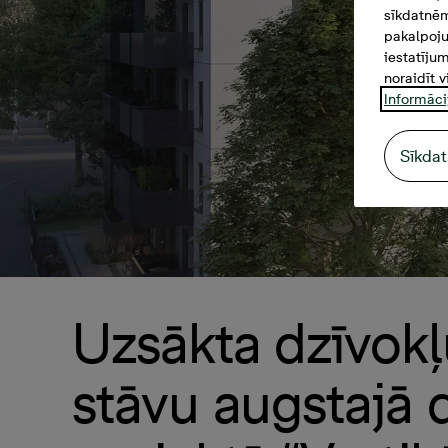
sīkdatnēm
pakalpoju
iestatīju
noraidīt v
Informāci
Sīkdat
Uzsākta dzīvok
stāvu augstajā