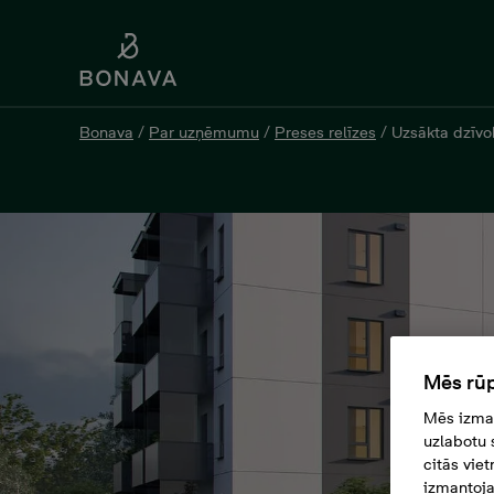
Bonava
/
Par uzņēmumu
/
Preses relīzes
/
Uzsākta dzīvo
Mēs rūp
Mēs izman
uzlabotu 
citās vie
izmantoja