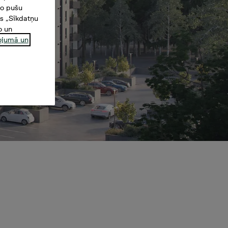
šo pušu
es „Sīkdatņu
o un
ņojumā un