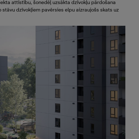
ojekta attīstību, šonedēļ uzsākta dzīvokļu pārdošana
 stāvu dzīvokļiem pavērsies elpu aizraujošs skats uz