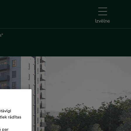
Izvēlne
s”
tāvīgi
iek rādītas
ā par