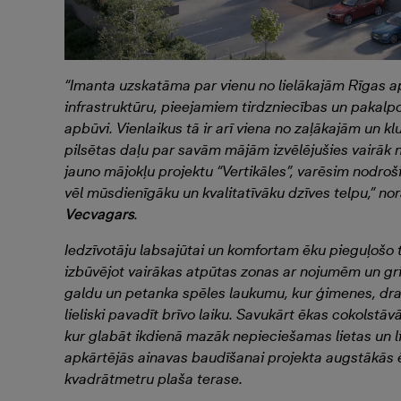
“Imanta uzskatāma par vienu no lielākajām Rīgas ap
infrastruktūru, pieejamiem tirdzniecības un pakalp
apbūvi. Vienlaikus tā ir arī viena no zaļākajām un 
pilsētas daļu par savām mājām izvēlējušies vairāk n
jauno mājokļu projektu “Vertikāles”, varēsim nodro
vēl mūsdienīgāku un kvalitatīvāku dzīves telpu,” nor
Vecvagars
.
Iedzīvotāju labsajūtai un komfortam ēku pieguļošo t
izbūvējot vairākas atpūtas zonas ar nojumēm un gril
galdu un petanka spēles laukumu, kur ģimenes, drau
lieliski pavadīt brīvo laiku. Savukārt ēkas cokolst
kur glabāt ikdienā mazāk nepieciešamas lietas un 
apkārtējās ainavas baudīšanai projekta augstākās 
kvadrātmetru plaša terase.