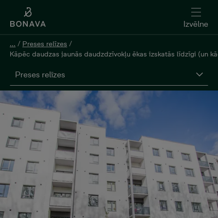
Izvēlne
...
/
Preses relīzes
/
Kāpēc daudzas jaunās daudzdzīvokļu ēkas izskatās līdzīgi (un kādē
Preses relīzes