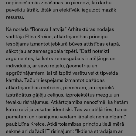
nepieciešamās zināšanas un pieredzi, lai darbu
paveiktu ātrāk, lētāk un efektīvāk, ieguldot mazāk
resursu.
Kā norāda “Bonava Latvija” Arhitektūras nodaļas
vadītāja Elīna Kreice, atkārtojamības principu
iespējams izmantot jebkurā būves attīstības etapā,
sākot jau ar zemesgabala izpēti. “Daži noteikti
argumentēs, ka katrs zemesgabals ir atšķirīgs un
individuāls, ar savu reljefu, ģeometriju un
apgrūtinājumiem, lai tā izpēti varētu veikt tipveida
kārtībā. Taču ir iespējams izmantot dažādas
atkārtojamības metodes, piemēram, jau iepriekš
izstrādātus gājēju celiņus, izprojektētus mezglu un
ievalku risinājumus. Atkārtojamība nenozīmē, ka lietām
katru reizi jāizskatās identiski. Tās var atšķirties, tomēr
pamatam un risinājumu veidam jāpaliek nemainīgam,”
pauž Elīna Kreice. Atkārtojamības principu lielā mērā
sekmē arī dažādi IT risinājumi: “Ikdienā strādājam ar