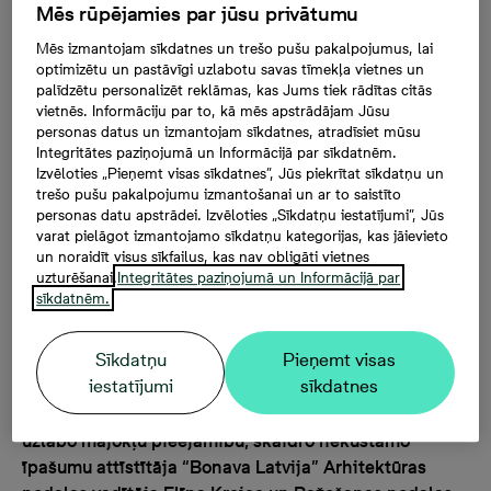
Mēs rūpējamies par jūsu privātumu
25.07.2023, 12:14
Mēs izmantojam sīkdatnes un trešo pušu pakalpojumus, lai
optimizētu un pastāvīgi uzlabotu savas tīmekļa vietnes un
palīdzētu personalizēt reklāmas, kas Jums tiek rādītas citās
Nebūs melots, apgalvojot, ka mūsdienu arhitektūras
vietnēs. Informāciju par to, kā mēs apstrādājam Jūsu
principi krietni atšķiras, teiksim, no jūgendstila vai
personas datus un izmantojam sīkdatnes, atradīsiet mūsu
neoklasicisma laiku priekšrakstiem, kad dzīvojamās
Integritātes paziņojumā un Informācijā par sīkdatnēm.
Izvēloties „Pieņemt visas sīkdatnes”, Jūs piekrītat sīkdatņu un
ēkas Latvijā tika būvētas šķietami daudz
trešo pušu pakalpojumu izmantošanai un ar to saistīto
pamatīgākas, nereti ar unikālām, mākslas darbu
personas datu apstrādei. Izvēloties „Sīkdatņu iestatījumi”, Jūs
cienīgām fasādēm. Mūsdienu jaunajos projektos
varat pielāgot izmantojamo sīkdatņu kategorijas, kas jāievieto
pārsvarā dominē gludas un tīras formas,
un noraidīt visus sīkfailus, kas nav obligāti vietnes
uzturēšanai.
Integritātes paziņojumā un Informācijā par
ornamentālus ciļņus un skulpturālus rotājumus te
sīkdatnēm.
neatrast. Vēl vairāk – daudzu cilvēku ieskatā lielākā
daļa pašlaik būvēto daudzdzīvokļu ēku ir ja ne
Sīkdatņu
Pieņemt visas
vienādas, tad labākajā gadījumā ļoti līdzīgas. Kāpēc
iestatījumi
sīkdatnes
tomēr vienveidīgums un atkārtojamība būvniecībā
nebūt nav peļama prakse un kā tā veicina ilgtspēju un
uzlabo mājokļu pieejamību, skaidro nekustamo
īpašumu attīstītāja “Bonava Latvija” Arhitektūras