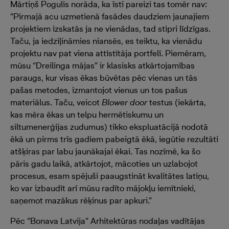
Mārtiņš Pogulis norāda, ka īsti pareizi tas tomēr nav:
“Pirmajā acu uzmetienā fasādes daudziem jaunajiem
projektiem izskatās ja ne vienādas, tad stipri līdzīgas.
Taču, ja iedziļināmies niansēs, es teiktu, ka vienādu
projektu nav pat viena attīstītāja portfelī. Piemēram,
mūsu “Dreilinga mājas” ir klasisks atkārtojamības
paraugs, kur visas ēkas būvētas pēc vienas un tās
pašas metodes, izmantojot vienus un tos pašus
materiālus. Taču, veicot
Blower door
testus (iekārta,
kas mēra ēkas un telpu hermētiskumu un
siltumenerģijas zudumus) tikko ekspluatācijā nodotā
ēkā un pirms trīs gadiem pabeigtā ēkā, iegūtie rezultāti
atšķiras par labu jaunākajai ēkai. Tas nozīmē, ka šo
pāris gadu laikā, atkārtojot, mācoties un uzlabojot
procesus, esam spējuši paaugstināt kvalitātes latiņu,
ko var izbaudīt arī mūsu radīto mājokļu iemītnieki,
saņemot mazākus rēķinus par apkuri.”
Pēc “Bonava Latvija” Arhitektūras nodaļas vadītājas