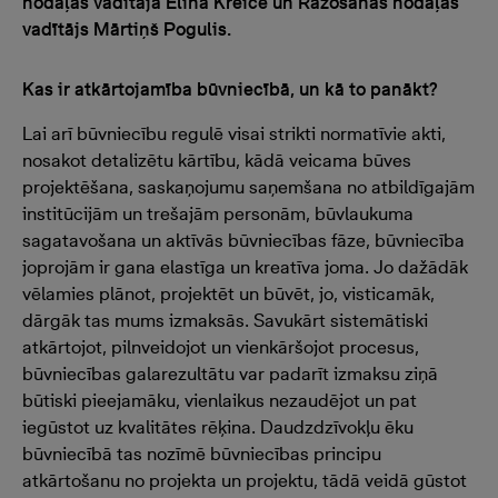
nodaļas vadītāja Elīna Kreice un Ražošanas nodaļas
vadītājs Mārtiņš Pogulis.
Kas ir atkārtojamība būvniecībā, un kā to panākt?
Lai arī būvniecību regulē visai strikti normatīvie akti,
nosakot detalizētu kārtību, kādā veicama būves
projektēšana, saskaņojumu saņemšana no atbildīgajām
institūcijām un trešajām personām, būvlaukuma
sagatavošana un aktīvās būvniecības fāze, būvniecība
joprojām ir gana elastīga un kreatīva joma. Jo dažādāk
vēlamies plānot, projektēt un būvēt, jo, visticamāk,
dārgāk tas mums izmaksās. Savukārt sistemātiski
atkārtojot, pilnveidojot un vienkāršojot procesus,
būvniecības galarezultātu var padarīt izmaksu ziņā
būtiski pieejamāku, vienlaikus nezaudējot un pat
iegūstot uz kvalitātes rēķina. Daudzdzīvokļu ēku
būvniecībā tas nozīmē būvniecības principu
atkārtošanu no projekta un projektu, tādā veidā gūstot