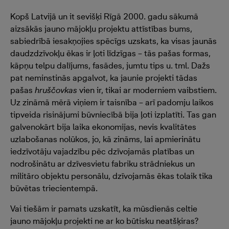
Kopš Latvijā un it sevišķi Rīgā 2000. gadu sākumā
aizsākās jauno mājokļu projektu attīstības bums,
sabiedrībā iesakņojies spēcīgs uzskats, ka visas jaunās
daudzdzīvokļu ēkas ir ļoti līdzīgas – tās pašas formas,
kāpņu telpu dalījums, fasādes, jumtu tips u. tml. Dažs
pat neminstinās apgalvot, ka jaunie projekti tādas
pašas
hruščovkas
vien ir, tikai ar moderniem vaibstiem.
Uz zināmā mērā viņiem ir taisnība – arī padomju laikos
tipveida risinājumi būvniecībā bija ļoti izplatīti. Tas gan
galvenokārt bija laika ekonomijas, nevis kvalitātes
uzlabošanas nolūkos, jo, kā zināms, lai apmierinātu
iedzīvotāju vajadzību pēc dzīvojamās platības un
nodrošinātu ar dzīvesvietu fabriku strādniekus un
militāro objektu personālu, dzīvojamās ēkas tolaik tika
būvētas triecientempā.
Vai tiešām ir pamats uzskatīt, ka mūsdienās celtie
jauno mājokļu projekti ne ar ko būtisku neatšķiras?