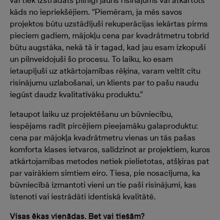
vai tiek izstrādāts pilnīgi jauns risinājums vai atkārtots
kāds no iepriekšējiem. “Piemēram, ja mēs savos
projektos būtu uzstādījuši rekuperācijas iekārtas pirms
pieciem gadiem, mājokļu cena par kvadrātmetru tobrīd
būtu augstāka, nekā tā ir tagad, kad jau esam izkopuši
un pilnveidojuši šo procesu. To laiku, ko esam
ietaupījuši uz atkārtojamības rēķina, varam veltīt citu
risinājumu uzlabošanai, un klients par to pašu naudu
iegūst daudz kvalitatīvāku produktu.”
Ietaupot laiku uz projektēšanu un būvniecību,
iespējams radīt pircējiem pieejamāku galaproduktu:
cena par mājokļa kvadrātmetru vienas un tās pašas
komforta klases ietvaros, salīdzinot ar projektiem, kuros
atkārtojamības metodes netiek pielietotas, atšķiras pat
par vairākiem simtiem eiro. Tiesa, pie nosacījuma, ka
būvniecībā izmantoti vieni un tie paši risinājumi, kas
īstenoti vai iestrādāti identiskā kvalitātē.
Visas ēkas vienādas. Bet vai tiešām?