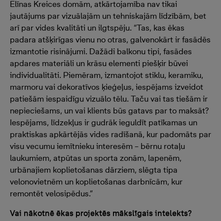
Elīnas Kreices domām, atkārtojamība nav tikai
jautājums par vizuālajām un tehniskajām līdzībām, bet
arī par vides kvalitāti un ilgtspēju. “Tas, kas ēkas
padara atšķirīgas vienu no otras, galvenokārt ir fasādēs
izmantotie risinājumi. Dažādi balkonu tipi, fasādes
apdares materiāli un krāsu elementi piešķir būvei
individualitāti. Piemēram, izmantojot stiklu, keramiku,
marmoru vai dekoratīvos ķieģeļus, iespējams izveidot
patiešām iespaidīgu vizuālo tēlu. Taču vai tas tiešām ir
nepieciešams, un vai klients būs gatavs par to maksāt?
Iespējams, līdzekļus ir gudrāk ieguldīt patīkamas un
praktiskas apkārtējās vides radīšanā, kur padomāts par
visu vecumu iemītnieku interesēm – bērnu rotaļu
laukumiem, atpūtas un sporta zonām, lapenēm,
urbānajiem koplietošanas dārziem, slēgta tipa
velonovietnēm un koplietošanas darbnīcām, kur
remontēt velosipēdus.”
Vai nākotnē ēkas projektēs mākslīgais intelekts?