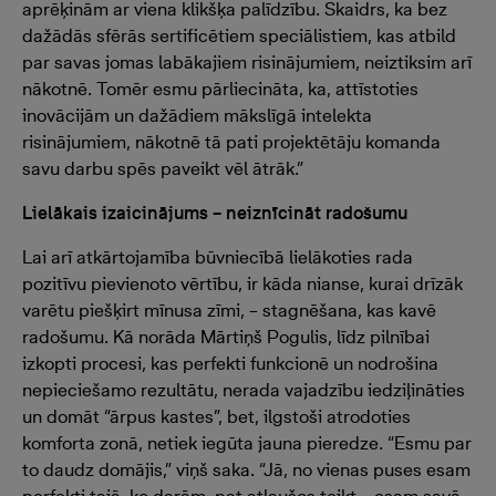
aprēķinām ar viena klikšķa palīdzību. Skaidrs, ka bez
dažādās sfērās sertificētiem speciālistiem, kas atbild
par savas jomas labākajiem risinājumiem, neiztiksim arī
nākotnē. Tomēr esmu pārliecināta, ka, attīstoties
inovācijām un dažādiem mākslīgā intelekta
risinājumiem, nākotnē tā pati projektētāju komanda
savu darbu spēs paveikt vēl ātrāk.”
Lielākais izaicinājums – neiznīcināt radošumu
Lai arī atkārtojamība būvniecībā lielākoties rada
pozitīvu pievienoto vērtību, ir kāda nianse, kurai drīzāk
varētu piešķirt mīnusa zīmi, – stagnēšana, kas kavē
radošumu. Kā norāda Mārtiņš Pogulis, līdz pilnībai
izkopti procesi, kas perfekti funkcionē un nodrošina
nepieciešamo rezultātu, nerada vajadzību iedziļināties
un domāt “ārpus kastes”, bet, ilgstoši atrodoties
komforta zonā, netiek iegūta jauna pieredze. “Esmu par
to daudz domājis,” viņš saka. “Jā, no vienas puses esam