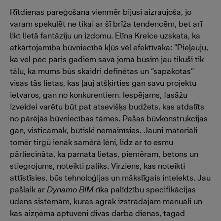
Rītdienas pareģošana vienmēr bijusi aizraujoša, jo
varam spekulēt ne tikai ar šī brīža tendencēm, bet arī
likt lietā fantāziju un izdomu. Elīna Kreice uzskata, ka
atkārtojamība būvniecībā kļūs vēl efektīvāka: “Pieļauju,
ka vēl pēc pāris gadiem savā jomā būsim jau tikuši tik
tālu, ka mums būs skaidri definētas un “sapakotas”
visas tās lietas, kas ļauj atšķirties gan savu projektu
ietvaros, gan no konkurentiem. Iespējams, fasāžu
izveidei varētu būt pat atsevišķs budžets, kas atdalīts
no pārējās būvniecības tāmes. Pašas būvkonstrukcijas
gan, visticamāk, būtiski nemainīsies. Jauni materiāli
tomēr tirgū ienāk samērā lēni, līdz ar to esmu
pārliecināta, ka pamata lietas, piemēram, betons un
stiegrojums, noteikti paliks. Virziens, kas noteikti
attīstīsies, būs tehnoloģijas un mākslīgais intelekts. Jau
pašlaik ar
Dynamo BIM
rīka palīdzību specifikācijas
ūdens sistēmām, kuras agrāk izstrādājām manuāli un
kas aizņēma aptuveni divas darba dienas, tagad