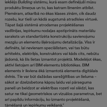
iekšējo
Building
sistēmu, kurā esam definējuši mūsu
produktu līmeņus un to, kas katram līmenim atbilst.
Piemēram, atkarībā no ēkas klases zinām, cik daudz
rozešu, kur tieši un kādā augstumā atradīsies virtuvē.
Tāpat šajā sistēmā atrodamas projektēšanas
vadlīnijas, iepirkumu nodaļas apstiprināts materiālu
saraksts un standartizēta konstrukciju savienojumu
mezglu un elementu šķērsojumu detalizācija. Viss ir
definēts, lai nevienam speciālistam, vai tas būtu
arhitekts, elektriķis, konstruktors vai kāds cits, nebūtu
jādomā, kā šīs lietas izmantot projektā. Modelējot ēkas,
aktīvi lietojam arī BIM elementu bibliotēkas. BIM
elements ir ikviena ēkā izmantotā elementa digitālais
dvīnis. Tie var būt dažādas sarežģītības un lieluma –
sākot ar dzelzsbetona kāpņu laidu vai pārseguma
paneli un beidzot ar elektrības rozeti vai slēdzi, kas
satur ne tikai ģeometriskos un vizuālos parametrus, bet
arī papildu informāciju, ko izmanto projektēšanā,
tāmēšanā un iepirkumu veikšanā.”