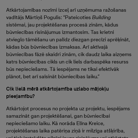
Atkārtojamības nozīmi izceļ arī uzņēmuma ražošanas
vadītājs Mārtiņš Pogulis: “Pateicoties
Building
sistēmai, jau projektēšanas procesā zinām, kādus
būvniecības risinājumus izmantosim. Tas krietni
atvieglo tāmēšanu un palīdz diezgan precīzi aprēķināt,
kādas būs būvniecības izmaksas. Arī aktīvajā
būvniecības fāzē skaidri zinām, cik daudz laika aizņems
katrs būvniecības cikls un cik liels darbaspēka resurss
būs nepieciešams. Tā iespējams ne tikai efektīvāk
plānot, bet arī saīsināt būvniecības laiku.”
Cik lielā mērā atkārtojamība uzlabo mājokļu
pieejamību?
Atkārtojot procesus no projekta uz projektu, iespējams
samazināt gan projektēšanai, gan būvniecībai
nepieciešamo laiku. Kā norāda Elīna Kreice,
projektēšanas laika patēriņa ziņā ir milzīga atšķirība,