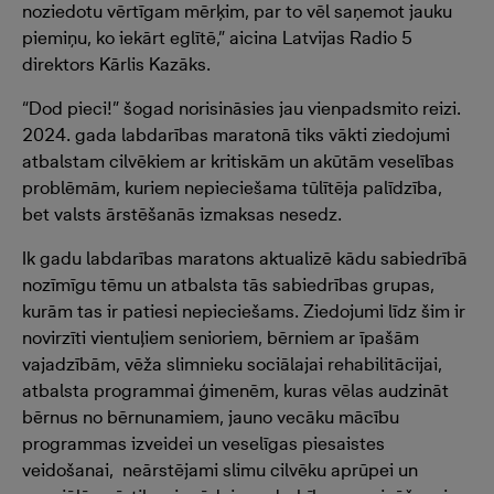
noziedotu vērtīgam mērķim, par to vēl saņemot jauku
piemiņu, ko iekārt eglītē,” aicina Latvijas Radio 5
direktors Kārlis Kazāks.
“Dod pieci!” šogad norisināsies jau vienpadsmito reizi.
2024. gada labdarības maratonā tiks vākti ziedojumi
atbalstam cilvēkiem ar kritiskām un akūtām veselības
problēmām, kuriem nepieciešama tūlītēja palīdzība,
bet valsts ārstēšanās izmaksas nesedz.
Ik gadu labdarības maratons aktualizē kādu sabiedrībā
nozīmīgu tēmu un atbalsta tās sabiedrības grupas,
kurām tas ir patiesi nepieciešams. Ziedojumi līdz šim ir
novirzīti vientuļiem senioriem, bērniem ar īpašām
vajadzībām, vēža slimnieku sociālajai rehabilitācijai,
atbalsta programmai ģimenēm, kuras vēlas audzināt
bērnus no bērnunamiem, jauno vecāku mācību
programmas izveidei un veselīgas piesaistes
veidošanai, neārstējami slimu cilvēku aprūpei un