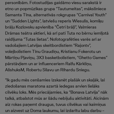
personībām. Fotostudijas gaidāmo viesu sarakstā ir
etno un popmūzikas grupa “Tautumeitas”, māksliniece
Samanta Tīna, alternatīvās rokgrupas “Carnival Youth”
un “Sudden Lights”, latviešu reperis Wiesulis, komiķu
brāļu Kozlovsku apvienība “Četri brāļi”, Valmieras
Drāmas teātra aktieri, kā arī pati Tuta no bērnu iemīļotā
raidījuma “Tutas lietas”. Nofotografēties varēs arī ar
vadošajiem Latvijas skeitbordistiem “Rajontv”,
volejbolistiem Tīnu Graudiņu, Kristianu Fokerotu un
Mārtiņu Pļaviņu, 3X3 basketbolistiem, “Ghetto Games”
pārstāvjiem un ar influenceriem ​Ralfu Kārkliņu,
AlishuksM, Robertu Silavu un Rihardu Sniegu.
“Ik gadu mēs cenšamies izskanēt plašāk un skaļāk, lai
ziedošanas maratona azartā iedegas arvien lielāks
cilvēku loks. Mēs priecājamies, ka “Bonava Latvija” nāk
talkā, atbalstot mūs ar šādu nebijušu aktivitāti. Aicinām
aiz rokas paņemt draugus, tuvus cilvēkus vai kaimiņus
un aizvest uz Doma laukumu, lai izdarītu labu darbu –