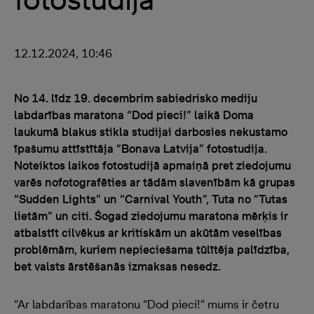
12.12.2024, 10:46
No 14. līdz 19. decembrim sabiedrisko mediju
labdarības maratona “Dod pieci!” laikā Doma
laukumā blakus stikla studijai darbosies nekustamo
īpašumu attīstītāja “Bonava Latvija” fotostudija.
Noteiktos laikos fotostudijā apmaiņā pret ziedojumu
varēs nofotografēties ar tādām slavenībām kā grupas
“Sudden Lights” un “Carnival Youth”, Tuta no “Tutas
lietām” un citi. Šogad ziedojumu maratona mērķis ir
atbalstīt cilvēkus ar kritiskām un akūtām veselības
problēmām, kuriem nepieciešama tūlītēja palīdzība,
bet valsts ārstēšanās izmaksas nesedz.
“Ar labdarības maratonu “Dod pieci!” mums ir četru