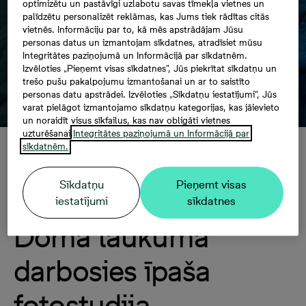
optimizētu un pastāvīgi uzlabotu savas tīmekļa vietnes un
palīdzētu personalizēt reklāmas, kas Jums tiek rādītas citās
vietnēs. Informāciju par to, kā mēs apstrādājam Jūsu
personas datus un izmantojam sīkdatnes, atradīsiet mūsu
Integritātes paziņojumā un Informācijā par sīkdatnēm.
Izvēloties „Pieņemt visas sīkdatnes”, Jūs piekrītat sīkdatņu un
trešo pušu pakalpojumu izmantošanai un ar to saistīto
personas datu apstrādei. Izvēloties „Sīkdatņu iestatījumi”, Jūs
varat pielāgot izmantojamo sīkdatņu kategorijas, kas jāievieto
un noraidīt visus sīkfailus, kas nav obligāti vietnes
uzturēšanai.
Integritātes paziņojumā un Informācijā par
sīkdatnēm.
Labdarības maratona
Sīkdatņu
Pieņemt visas
“Dod pieci!” laikā
iestatījumi
sīkdatnes
Doma laukumā
darbosies īpaša
fotostudija