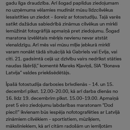
gadu ilga draudzība. Arī šogad papildus ziedojumam
no uzņēmuma vēlamies mudināt mūsu līdzcilvēkus
iesaistīties un ziedot – šoreiz ar fotostudiju. Tajā varēs
satikt dažādus sabiedrībā zināmus cilvēkus un mirkli
iemūžināt fotogrāfijā apmaiņā pret ziedojumu. Šogad
maratona izvēlētais mērķis nevienu nevar atstāt
vienaldzīgu. Arī mēs vai mūsu mīļie jebkurā mirklī
varam nonākt tādā situācijā kā Gabriels vai Evija, vai
citi. 21. gadsimtā ceļā uz dzīvību vairs nedrīkst stāties
naudas šķēršļi,” komentē Mareks Kļaviņš, SIA “Bonava
Latvija” valdes priekšsēdētājs.
Īpašā fotostudija darbosies brīvdienās – 14. un 15.
decembrī plkst. 12.00–20.00, kā arī darba dienās no
16. līdz 19. decembrim plkst. 15.00–19.00. Apmaiņā
pret 5 eiro ziedojumu labdarības maratonam “Dod
pieci!” ikvienam būs iespēja nofotografēties ar Latvijā
zināmiem cilvēkiem – sportistiem, mūziķiem,
māksliniekiem, kā arī citām radošām un iemīļotām