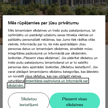
Mēs rūpējamies par jūsu privātumu
Mēs izmantojam sīkdatnes un trešo pušu pakalpojumus, lai
optimizētu un pastāvīgi uzlabotu savas tīmekļa vietnes un
palīdzētu personalizēt reklāmas, kas Jums tiek rādītas citās
vietnēs. Informāciju par to, kā mēs apstrādājam Jūsu
personas datus un izmantojam sīkdatnes, atradīsiet mūsu
Integritātes paziņojumā un Informācijā par sīkdatnēm.
Dabas klātbūtne
Izvēloties „Pieņemt visas sīkdatnes”, Jūs piekrītat sīkdatņu un
trešo pušu pakalpojumu izmantošanai un ar to saistīto
personas datu apstrādei. Izvēloties „Sīkdatņu iestatījumi”, Jūs
visos līmeņos jeb kas
varat pielāgot izmantojamo sīkdatņu kategorijas, kas jāievieto
un noraidīt visus sīkfailus, kas nav obligāti vietnes
ir biofilais dizains?
uzturēšanai.
Integritātes paziņojumā un Informācijā par
sīkdatnēm.
Sīkdatņu
Pieņemt visas
01.02.2024, 09:55
iestatījumi
sīkdatnes