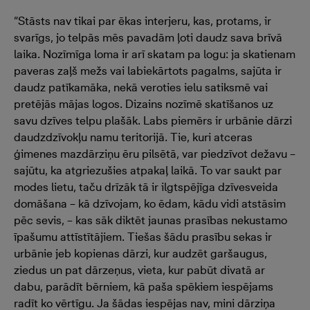
“Stāsts nav tikai par ēkas interjeru, kas, protams, ir
svarīgs, jo telpās mēs pavadām ļoti daudz sava brīvā
laika. Nozīmīga loma ir arī skatam pa logu: ja skatienam
paveras zaļš mežs vai labiekārtots pagalms, sajūta ir
daudz patīkamāka, nekā veroties ielu satiksmē vai
pretējās mājas logos. Dizains nozīmē skatīšanos uz
savu dzīves telpu plašāk. Labs piemērs ir urbānie dārzi
daudzdzīvokļu namu teritorijā. Tie, kuri atceras
ģimenes mazdārziņu ēru pilsētā, var piedzīvot dežavu –
sajūtu, ka atgriezušies atpakaļ laikā. To var saukt par
modes lietu, taču drīzāk tā ir ilgtspējīga dzīvesveida
domāšana – kā dzīvojam, ko ēdam, kādu vidi atstāsim
pēc sevis, – kas sāk diktēt jaunas prasības nekustamo
īpašumu attīstītājiem. Tiešas šādu prasību sekas ir
urbānie jeb kopienas dārzi, kur audzēt garšaugus,
ziedus un pat dārzeņus, vieta, kur pabūt divatā ar
dabu, parādīt bērniem, kā paša spēkiem iespējams
radīt ko vērtīgu. Ja šādas iespējas nav, mini dārziņa