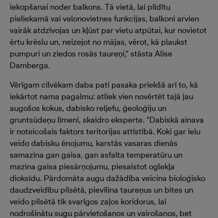
iekopšanai noder balkons. Tā vietā, lai pildītu
pieliekamā vai velonovietnes funkcijas, balkoni arvien
vairāk atdzīvojas un kļūst par vietu atpūtai, kur novietot
ērtu krēslu un, neizejot no mājas, vērot, kā plaukst
pumpuri un ziedos rosās taureņi,” stāsta Alise
Damberga.
Vērīgam cilvēkam daba pati pasaka priekšā arī to, kā
iekārtot nama pagalmu: atliek vien novērtēt tajā jau
augošos kokus, dabisko reljefu, ģeoloģiju un
gruntsūdeņu līmeni, skaidro eksperte. “Dabiskā ainava
ir noteicošais faktors teritorijas attīstībā. Koki gar ielu
veido dabisku ēnojumu, karstās vasaras dienās
samazina gan gaisa, gan asfalta temperatūru un
mazina gaisa piesārņojumu, piesaistot oglekļa
dioksīdu. Pārdomāta augu dažādība veicina bioloģisko
daudzveidību pilsētā, pievilina taureņus un bites un
veido pilsētā tik svarīgos zaļos koridorus, lai
nodrošinātu sugu pārvietošanos un vairošanos, bet