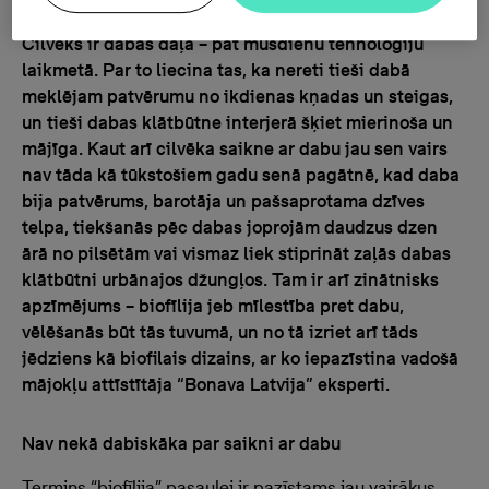
Cilvēks ir dabas daļa – pat mūsdienu tehnoloģiju
laikmetā. Par to liecina tas, ka nereti tieši dabā
meklējam patvērumu no ikdienas kņadas un steigas,
un tieši dabas klātbūtne interjerā šķiet mierinoša un
mājīga. Kaut arī cilvēka saikne ar dabu jau sen vairs
nav tāda kā tūkstošiem gadu senā pagātnē, kad daba
bija patvērums, barotāja un pašsaprotama dzīves
telpa, tiekšanās pēc dabas joprojām daudzus dzen
ārā no pilsētām vai vismaz liek stiprināt zaļās dabas
klātbūtni urbānajos džungļos. Tam ir arī zinātnisks
apzīmējums – biofīlija jeb mīlestība pret dabu,
vēlēšanās būt tās tuvumā, un no tā izriet arī tāds
jēdziens kā biofilais dizains, ar ko iepazīstina vadošā
mājokļu attīstītāja “Bonava Latvija” eksperti.
Nav nekā dabiskāka par saikni ar dabu
Termins “biofīlija” pasaulei ir pazīstams jau vairākus