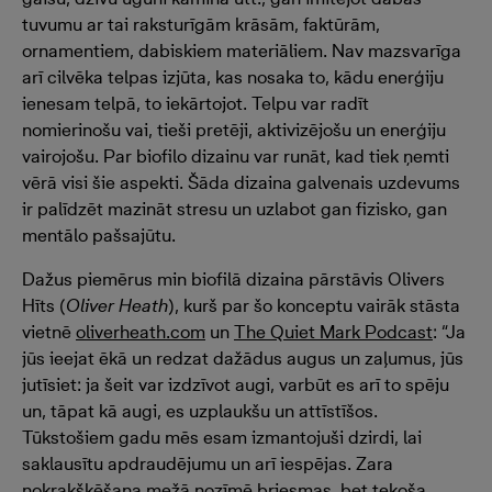
tuvumu ar tai raksturīgām krāsām, faktūrām,
ornamentiem, dabiskiem materiāliem. Nav mazsvarīga
arī cilvēka telpas izjūta, kas nosaka to, kādu enerģiju
ienesam telpā, to iekārtojot. Telpu var radīt
nomierinošu vai, tieši pretēji, aktivizējošu un enerģiju
vairojošu. Par biofilo dizainu var runāt, kad tiek ņemti
vērā visi šie aspekti. Šāda dizaina galvenais uzdevums
ir palīdzēt mazināt stresu un uzlabot gan fizisko, gan
mentālo pašsajūtu.
Dažus piemērus min biofilā dizaina pārstāvis Olivers
Hīts (
Oliver Heath
), kurš par šo konceptu vairāk stāsta
vietnē
oliverheath.com
un
The Quiet Mark Podcast
: “Ja
jūs ieejat ēkā un redzat dažādus augus un zaļumus, jūs
jutīsiet: ja šeit var izdzīvot augi, varbūt es arī to spēju
un, tāpat kā augi, es uzplaukšu un attīstīšos.
Tūkstošiem gadu mēs esam izmantojuši dzirdi, lai
saklausītu apdraudējumu un arī iespējas. Zara
nokrakšķēšana mežā nozīmē briesmas, bet tekoša