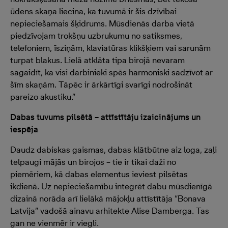
ūdens skaņa liecina, ka tuvumā ir šis dzīvībai
nepieciešamais šķidrums. Mūsdienās darba vietā
piedzīvojam trokšņu uzbrukumu no satiksmes,
telefoniem, īsziņām, klaviatūras klikšķiem vai sarunām
turpat blakus. Lielā atklāta tipa birojā nevaram
sagaidīt, ka visi darbinieki spēs harmoniski sadzīvot ar
šīm skaņām. Tāpēc ir ārkārtīgi svarīgi nodrošināt
pareizo akustiku.”
Dabas tuvums pilsētā – attīstītāju izaicinājums un
iespēja
Daudz dabiskas gaismas, dabas klātbūtne aiz loga, zaļi
telpaugi mājās un birojos – tie ir tikai daži no
piemēriem, kā dabas elementus ieviest pilsētas
ikdienā. Uz nepieciešamību integrēt dabu mūsdienīgā
dizainā norāda arī lielākā mājokļu attīstītāja “Bonava
Latvija” vadošā ainavu arhitekte Alise Damberga. Tas
gan ne vienmēr ir viegli.