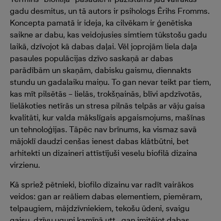
gadu desmitus, un tā autors ir psihologs Ērihs Fromms.
Koncepta pamatā ir ideja, ka cilvēkam ir ģenētiska
saikne ar dabu, kas veidojusies simtiem tūkstošu gadu
laikā, dzīvojot kā dabas daļai. Vēl joprojām liela daļa
pasaules populācijas dzīvo saskaņā ar dabas
parādībām un skaņām, dabisku gaismu, diennakts
stundu un gadalaiku maiņu. To gan nevar teikt par tiem,
kas mīt pilsētās – lielās, trokšņainās, blīvi apdzīvotās,
lielākoties netīrās un stresa pilnās telpās ar vāju gaisa
kvalitāti, kur valda mākslīgais apgaismojums, mašīnas
un tehnoloģijas. Tāpēc nav brīnums, ka vismaz savā
mājoklī daudzi cenšas ienest dabas klātbūtni, bet
arhitekti un dizaineri attīstījuši veselu biofilā dizaina
virzienu.
Kā spriež pētnieki, biofilo dizainu var radīt vairākos
veidos: gan ar reāliem dabas elementiem, piemēram,
telpaugiem, mājdzīvniekiem, tekošu ūdeni, svaigu
gaisu, dzīvu uguni kamīnā utt., gan imitējot dabas