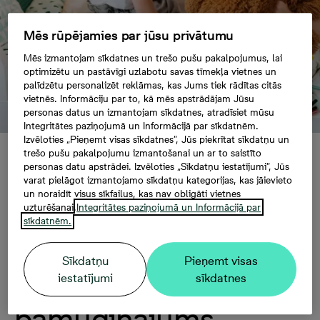
Mēs rūpējamies par jūsu privātumu
Mēs izmantojam sīkdatnes un trešo pušu pakalpojumus, lai
optimizētu un pastāvīgi uzlabotu savas tīmekļa vietnes un
palīdzētu personalizēt reklāmas, kas Jums tiek rādītas citās
vietnēs. Informāciju par to, kā mēs apstrādājam Jūsu
personas datus un izmantojam sīkdatnes, atradīsiet mūsu
Integritātes paziņojumā un Informācijā par sīkdatnēm.
Izvēloties „Pieņemt visas sīkdatnes”, Jūs piekrītat sīkdatņu un
trešo pušu pakalpojumu izmantošanai un ar to saistīto
Aptauja: vairāk nekā
personas datu apstrādei. Izvēloties „Sīkdatņu iestatījumi”, Jūs
varat pielāgot izmantojamo sīkdatņu kategorijas, kas jāievieto
un noraidīt visus sīkfailus, kas nav obligāti vietnes
trešdaļai Latvijas
uzturēšanai.
Integritātes paziņojumā un Informācijā par
sīkdatnēm.
iedzīvotāju jauns
Sīkdatņu
Pieņemt visas
mājoklis būtu
iestatījumi
sīkdatnes
pamudinājums