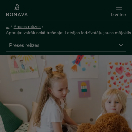
Izvēlne
...
/
Preses relīzes
/
Aptauja: vairāk nekā trešdaļai Latvijas iedzīvotāju jauns mājo
Preses relīzes