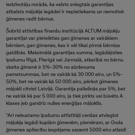
iedzīvotāju norāda, ka valsts sniegtais garantijas
atbalsts mājokļa iegādei ir nepietiekams un nemotivē
ģimenes radīt bērnus.
Šobrīd attīstības finanšu institūcijā ALTUM mājokļu
garantijai var pieteikties gan ģimenes ar vairākiem
bērniem, gan ģimenes, kas ir vēl tikai pirmā bērniņa
gaidībās. Maksimālā garantijas summa, iegādājoties
īpašumu Rīgā, Pierīgā vai Jūrmalā, atkarībā no bērnu
skaita ģimenē ir 5%–30% no aizdevuma
pamatsummas, bet ne vairāk kā 30 000 eiro, un 5%–
50%, bet ne vairāk kā 50 000 eiro, pērkot ģimenes
mājokli citviet Latvijā. Garantija palielinās par 5%, bet
ne vairāk kā par 5 000 eiro, ja tiek pirkts vai būvēts A
klases jeb gandrīz nulles enerģijas mājoklis.
“Arī nekustamo īpašumu attīstītāji cenšas atvieglot
mājokļa iegādi kuplām ģimenēm, piemēram, ar Goda
ģimenes apliecību iespējams saņemt 5000 eiro atlaidi