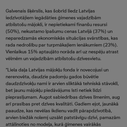
Galvenais šķērslis, kas šobrīd liedz Latvijas
iedzīvotājiem iegādāties ģimenes vajadzībām
atbilstošu mājokli, ir nepietiekami finanšu resursi
(50%), nekustamo īpašumu cenas Latvijā (37%) un
neparedzamās ekonomiskās situācijas svārstības, kas
rada nedrošību par turpmākajiem ienākumiem (23%).
Vienlaikus 15% aptaujāto norāda arī uz nespēju atrast
vēlmēm un vajadzībām atbilstošu dzīvesvietu.
“Liela daļa Latvijas mājokļu fonda ir novecojusi un
nerenovēta, daudzie padomju gados būvētie
daudzdzīvokļu nami ir arvien sliktākā tehniskā stāvoklī,
bet jaunu mājokļu piedāvājums īsti netiek līdzi
pieprasījumam. Augot sabiedrības dzīves līmenim, aug
arī prasības pret dzīves kvalitāti. Gadiem ejot, jaunākā
paaudze, kas nevēlas ikdienu vadīt pārapdzīvotībā,
arvien biežāk nolemj uzsākt patstāvīgu dzīvi, pamazām
attālinoties no modeļa, kurā ģimenes vairākās