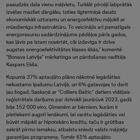
paaudzēs dala vienu mājvietu. Turklāt pircēji labprātāk
izvēlas mazliet dārgāku, toties ilgtermiņā daudz
ekonomiskāk uzturamu un energoefektīvu mājokli ar
mūsdienīgu infrastruktūru. To veicinājis arī pamatīgais
energoresursu sadārdzinājums pēdējos pāris gados,
kas ļāvis pa īstam novērtēt, cik izdevīga ir dzīve
augstas energoefektivitātes klases ēkās,” komentē
“Bonava Latvija” mārketinga un pārdošanas vadītājs
Kaspars Ekša.
Kopumā 37% aptaujāto plāno nākotnē iegādāties
nekustamo īpašumu Latvijā, un 6% gatavojas to darīt
jau šogad. Saskaņā ar “Colliers Baltic” datiem vidējais
reģistrētais darījums par dzīvokli jaunbūvē 2023. gadā
bija 152 000 eiro. Ģimenēm ar bērniem, kurām ir
pietiekami augsti ienākumi, lai varētu iegādāties vai
būvēt mājokli ar hipotekāro kredītu, taču ir grūtības
sakrāt pirmo iemaksu, atbalstu sniedz valsts mājokļu
garantijas programma. Tomēr 61% aptaujāto