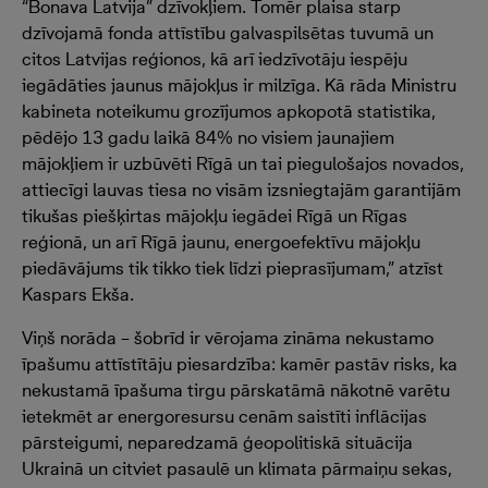
“Bonava Latvija” dzīvokļiem. Tomēr plaisa starp
dzīvojamā fonda attīstību galvaspilsētas tuvumā un
citos Latvijas reģionos, kā arī iedzīvotāju iespēju
iegādāties jaunus mājokļus ir milzīga. Kā rāda Ministru
kabineta noteikumu grozījumos apkopotā statistika,
pēdējo 13 gadu laikā 84% no visiem jaunajiem
mājokļiem ir uzbūvēti Rīgā un tai piegulošajos novados,
attiecīgi lauvas tiesa no visām izsniegtajām garantijām
tikušas piešķirtas mājokļu iegādei Rīgā un Rīgas
reģionā, un arī Rīgā jaunu, energoefektīvu mājokļu
piedāvājums tik tikko tiek līdzi pieprasījumam,” atzīst
Kaspars Ekša.
Viņš norāda – šobrīd ir vērojama zināma nekustamo
īpašumu attīstītāju piesardzība: kamēr pastāv risks, ka
nekustamā īpašuma tirgu pārskatāmā nākotnē varētu
ietekmēt ar energoresursu cenām saistīti inflācijas
pārsteigumi, neparedzamā ģeopolitiskā situācija
Ukrainā un citviet pasaulē un klimata pārmaiņu sekas,