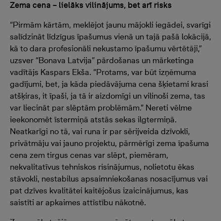
Zema cena – lielāks vilinājums, bet arī risks
“Pirmām kārtām, meklējot jaunu mājokli iegādei, svarīgi
salīdzināt līdzīgus īpašumus vienā un tajā pašā lokācijā,
kā to dara profesionāli nekustamo īpašumu vērtētāji,”
uzsver “Bonava Latvija” pārdošanas un mārketinga
vadītājs Kaspars Ekša. “Protams, var būt izņēmuma
gadījumi, bet, ja kāda piedāvājuma cena šķietami krasi
atšķiras, it īpaši, ja tā ir aizdomīgi un vilinoši zema, tas
var liecināt par slēptām problēmām.” Nereti vēlme
ieekonomēt īstermiņā atstās sekas ilgtermiņā.
Neatkarīgi no tā, vai runa ir par sērijveida dzīvokli,
privātmāju vai jauno projektu, pārmērīgi zema īpašuma
cena zem tirgus cenas var slēpt, piemēram,
nekvalitatīvus tehniskos risinājumus, nolietotu ēkas
stāvokli, nestabilus apsaimniekošanas nosacījumus vai
pat dzīves kvalitātei kaitējošus izaicinājumus, kas
saistīti ar apkaimes attīstību nākotnē.