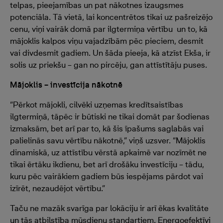
telpas, pieejamības un pat nākotnes izaugsmes
potenciāla. Tā vietā, lai koncentrētos tikai uz pašreizējo
cenu, viņi vairāk domā par ilgtermiņa vērtību un to, kā
mājoklis kalpos viņu vajadzībām pēc pieciem, desmit
vai divdesmit gadiem. Un šāda pieeja, kā atzīst Ekša, ir
solis uz priekšu – gan no pircēju, gan attīstītāju puses.
Mājoklis – investīcija nākotnē
“Pērkot mājokli, cilvēki uzņemas kredītsaistības
ilgtermiņā, tāpēc ir būtiski ne tikai domāt par šodienas
izmaksām, bet arī par to, kā šis īpašums saglabās vai
palielinās savu vērtību nākotnē,” viņš uzsver. “Mājoklis
dinamiskā, uz attīstību vērstā apkaimē var nozīmēt ne
tikai ērtāku ikdienu, bet arī drošāku investīciju – tādu,
kuru pēc vairākiem gadiem būs iespējams pārdot vai
izīrēt, nezaudējot vērtību.”
Taču ne mazāk svarīga par lokāciju ir arī ēkas kvalitāte
un tās atbilstība mūsdienu standartiem. Energoefektīvi