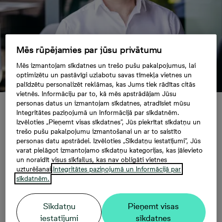
Mēs rūpējamies par jūsu privātumu
Mēs izmantojam sīkdatnes un trešo pušu pakalpojumus, lai
optimizētu un pastāvīgi uzlabotu savas tīmekļa vietnes un
palīdzētu personalizēt reklāmas, kas Jums tiek rādītas citās
vietnēs. Informāciju par to, kā mēs apstrādājam Jūsu
personas datus un izmantojam sīkdatnes, atradīsiet mūsu
Integritātes paziņojumā un Informācijā par sīkdatnēm.
Mājokļa vērtība
Izvēloties „Pieņemt visas sīkdatnes”, Jūs piekrītat sīkdatņu un
trešo pušu pakalpojumu izmantošanai un ar to saistīto
ilgtermiņā: kāpēc
personas datu apstrādei. Izvēloties „Sīkdatņu iestatījumi”, Jūs
varat pielāgot izmantojamo sīkdatņu kategorijas, kas jāievieto
un noraidīt visus sīkfailus, kas nav obligāti vietnes
svarīgi skatīties tālāk
uzturēšanai.
Integritātes paziņojumā un Informācijā par
sīkdatnēm.
par cenu
Sīkdatņu
Pieņemt visas
kvadrātmetrā?
iestatījumi
sīkdatnes