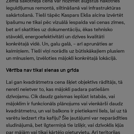
Zema sākotnējā cena var nozīmēt augstus nākotnes
ieguldījumus remontā, siltināšanā vai infrastruktūras
sakārtošanā. Tieši tāpēc Kaspars Ekša aicina izvērtēt
īpašumu ne tikai pēc vizuālā iespaida vai cenas zīmes,
bet arī skatīties uz dokumentāciju, ēkas tehnisko
stāvokli, energoefektivitāti un dzīves kvalitāti
konkrētajā vidē. Un, galu galā, – arī aprunāties ar
kaimiņiem. Tieši viņi norādīs uz būtiskākajiem plusiem
un mīnusiem, izvēloties mājokli konkrētajā lokācijā.
Vērtība nav tikai sienas un grīda
Lai gan kvadrātmetra cena šķiet objektīvs rādītājs, tā
nereti neietver to, kas mājokli padara patiešām
dzīvojamu. Cik daudz gaismas ieplūst istabās, vai
mājoklim ir funkcionāls plānojums vai vienkārši daudz
kvadrātmetru, un vai balkons ir pietiekami liels, lai uz tā
varētu iedzert rīta kafiju? Šie jautājumi var neparādīties
sludinājumā, bet ilgtermiņā tie izšķir, vai dzīvoklis kļūs
par mājām vai tikai kārtējo pieturvietu. Arī teritorijas