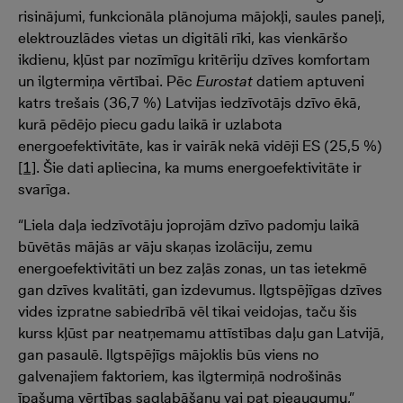
risinājumi, funkcionāla plānojuma mājokļi, saules paneļi,
elektrouzlādes vietas un digitāli rīki, kas vienkāršo
ikdienu, kļūst par nozīmīgu kritēriju dzīves komfortam
un ilgtermiņa vērtībai. Pēc
Eurostat
datiem aptuveni
katrs trešais (36,7 %) Latvijas iedzīvotājs dzīvo ēkā,
kurā pēdējo piecu gadu laikā ir uzlabota
energoefektivitāte, kas ir vairāk nekā vidēji ES (25,5 %)
[1]
. Šie dati apliecina, ka mums energoefektivitāte ir
svarīga.
“Liela daļa iedzīvotāju joprojām dzīvo padomju laikā
būvētās mājās ar vāju skaņas izolāciju, zemu
energoefektivitāti un bez zaļās zonas, un tas ietekmē
gan dzīves kvalitāti, gan izdevumus. Ilgtspējīgas dzīves
vides izpratne sabiedrībā vēl tikai veidojas, taču šis
kurss kļūst par neatņemamu attīstības daļu gan Latvijā,
gan pasaulē. Ilgtspējīgs mājoklis būs viens no
galvenajiem faktoriem, kas ilgtermiņā nodrošinās
īpašuma vērtības saglabāšanu vai pat pieaugumu,”