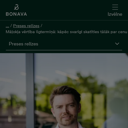
Izvēlne
...
/
Preses relīzes
/
Mājokļa vērtība ilgtermiņā: kāpēc svarīgi skatīties tālāk par cen
Preses relīzes