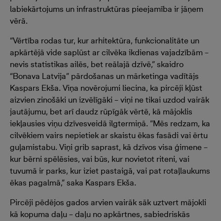
labiekārtojums un infrastruktūras pieejamība ir jāņem
vērā.
“Vērtība rodas tur, kur arhitektūra, funkcionalitāte un
apkārtējā vide saplūst ar cilvēka ikdienas vajadzībām –
nevis statistikas ailēs, bet reālajā dzīvē,” skaidro
“Bonava Latvija” pārdošanas un mārketinga vadītājs
Kaspars Ekša. Viņa novērojumi liecina, ka pircēji kļūst
aizvien zinošāki un izvēlīgāki – viņi ne tikai uzdod vairāk
jautājumu, bet arī daudz rūpīgāk vērtē, kā mājoklis
iekļausies viņu dzīvesveidā ilgtermiņā. “Mēs redzam, ka
cilvēkiem vairs nepietiek ar skaistu ēkas fasādi vai ērtu
guļamistabu. Viņi grib saprast, kā dzīvos visa ģimene –
kur bērni spēlēsies, vai būs, kur novietot riteni, vai
tuvumā ir parks, kur iziet pastaigā, vai pat rotaļlaukums
ēkas pagalmā,” saka Kaspars Ekša.
Pircēji pēdējos gados arvien vairāk sāk uztvert mājokli
kā kopuma daļu – daļu no apkārtnes, sabiedriskās