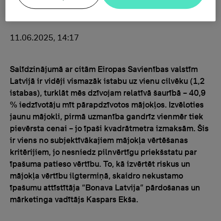
11.06.2025, 14:17
Salīdzinājumā ar citām Eiropas Savienības valstīm
Latvijā ir vidēji vismazāk istabu uz vienu cilvēku (1,2
istabas), turklāt mēs dzīvojam relatīvā šaurībā – 40,9
% iedzīvotāju mīt pārapdzīvotos mājokļos. Izvēloties
jaunu mājokli, pirmā uzmanība gandrīz vienmēr tiek
pievērsta cenai – jo īpaši kvadrātmetra izmaksām. Šis
ir viens no subjektīvākajiem mājokļa vērtēšanas
kritērijiem, jo nesniedz pilnvērtīgu priekšstatu par
īpašuma patieso vērtību. To, kā izvērtēt riskus un
mājokļa vērtību ilgtermiņā, skaidro nekustamo
īpašumu attīstītāja “Bonava Latvija” pārdošanas un
mārketinga vadītājs Kaspars Ekša.