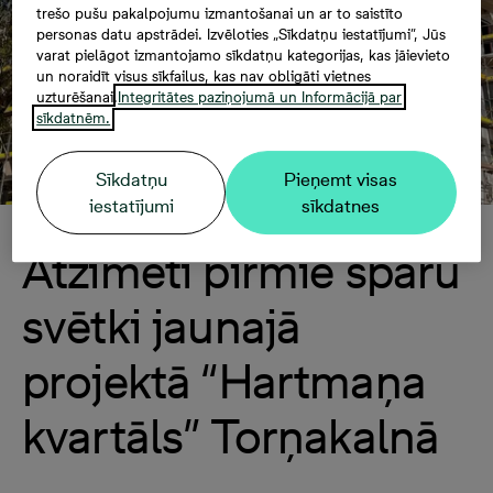
trešo pušu pakalpojumu izmantošanai un ar to saistīto
personas datu apstrādei. Izvēloties „Sīkdatņu iestatījumi”, Jūs
varat pielāgot izmantojamo sīkdatņu kategorijas, kas jāievieto
un noraidīt visus sīkfailus, kas nav obligāti vietnes
uzturēšanai.
Integritātes paziņojumā un Informācijā par
sīkdatnēm.
Sīkdatņu
Pieņemt visas
iestatījumi
sīkdatnes
Atzīmēti pirmie spāru
svētki jaunajā
projektā “Hartmaņa
kvartāls” Torņakalnā