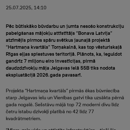
25.07.2025, 14:10
Pēc būtiskāko būvdarbu un jumta nesošo konstrukciju
pabeigšanas mājokļu attīstītājs “Bonava Latvija”
atzīmējis pirmos spāru svētkus jaunajā projektā
“Hartmaņa kvartāls” Torņakalnā, kas top vēsturiskajā
Rīgas eļļas spiestuves teritorijā. Plānots, ka, ieguldot
gandrīz 7 miljonu eiro investīcijas, pirmā
daudzdzīvokļu māja Jelgavas ielā 55B tiks nodota
ekspluatācijā 2026. gada pavasarī.
Projekta “Hartmaņa kvartāls” pirmās ēkas būvniecība
starp Jelgavas ielu un Vienības gatvi tika uzsākta pērnā
gada nogalē. Sešstāvu mājā top 72 moderni divu līdz
četru istabu dzīvokļi platībā no 42 līdz 77
kvadrātmetriem.