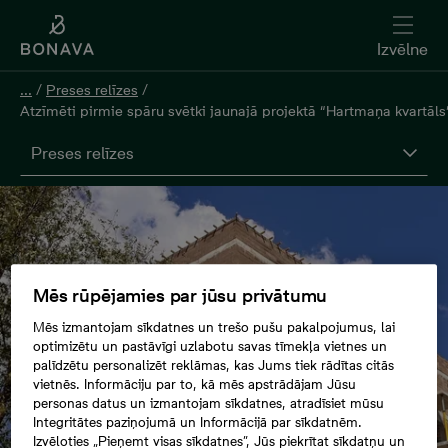
Izvēlne
...
/
Preses relīzes
/
Atzīmēti pirmie spāru svētki jaunajā projektā “Hartmaņa kvartāls
Preses relīzes
Mēs rūpējamies par jūsu privātumu
Mēs izmantojam sīkdatnes un trešo pušu pakalpojumus, lai
optimizētu un pastāvīgi uzlabotu savas tīmekļa vietnes un
palīdzētu personalizēt reklāmas, kas Jums tiek rādītas citās
vietnēs. Informāciju par to, kā mēs apstrādājam Jūsu
personas datus un izmantojam sīkdatnes, atradīsiet mūsu
Integritātes paziņojumā un Informācijā par sīkdatnēm.
Izvēloties „Pieņemt visas sīkdatnes”, Jūs piekrītat sīkdatņu un