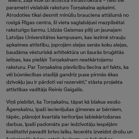
“Miers, zaļa vide un attīstīta infrastruktūra – tieši šie
parametri vislabāk raksturo Torņakalna apkaimi.
Atrodoties tikai desmit minūšu brauciena attālumā no
rosīgā Rīgas centra, šī vieta saglabājusi mazpilsētai
raksturīgo šarmu. Līdzās Gaismas pilij un jaunajam
Latvijas Universitātes kampusam, kas iezīmē strauju
apkaimes attīstību, joprojām slejas senās koku alejas,
baudāma vēsturiskā arhitektūra un šaurās bruģētās
ieliņas, kas piešķir Torņakalnam neatkārtojamu
raksturu. Par Torņakalna pievilcību liecina arī fakts, ka
vēl būvniecības stadijā gandrīz puse pirmās ēkas
dzīvokļu jau ir pārdoti vai rezervēti,” stāsta projekta
attīstības vadītājs Reinis Gaigalis.
Viņš piebilst, ka Torņakalnu, tāpat kā blakus esošo
Āgenskalnu, īpaši iecienījušas ģimenes ar bērniem,
tāpēc, plānojot kvartāla teritorijas labiekārtošanas
darbus, īpaši padomāts par iedzīvotāju iespējām
kvalitatīvi pavadīt brīvo laiku. Iecerēts izveidot drošu un