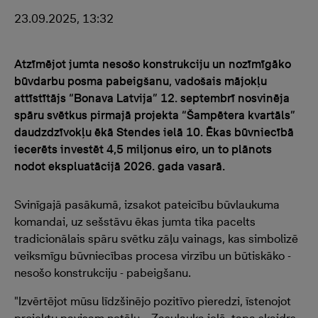
23.09.2025, 13:32
Atzīmējot jumta nesošo konstrukciju un nozīmīgāko
būvdarbu posma pabeigšanu, vadošais mājokļu
attīstītājs “Bonava Latvija” 12. septembrī nosvinēja
spāru svētkus pirmajā projekta “Šampētera kvartāls”
daudzdzīvokļu ēkā Stendes ielā 10. Ēkas būvniecībā
iecerēts investēt 4,5 miljonus eiro, un to plānots
nodot ekspluatācijā 2026. gada vasarā.
Svinīgajā pasākumā, izsakot pateicību būvlaukuma
komandai, uz sešstāvu ēkas jumta tika pacelts
tradicionālais spāru svētku zāļu vainags, kas simbolizē
veiksmīgu būvniecības procesa virzību un būtiskāko -
nesošo konstrukciju - pabeigšanu.
"Izvērtējot mūsu līdzšinējo pozitīvo pieredzi, īstenojot