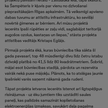
projektu pavisam netālu – Zasulauka ielā, tapa skaidrs,
ka Šampēteris ir kļuvis par vienu no dzīvošanai
pieprasītākajām Rīgas apkaimēm. Tā veiksmīgi apvieno
dabas tuvumu ar attīstītu infrastruktūru, ko sevišķi
novērtē ģimenes ar bērniem. Arī mūsu projektā
iecerēts īpaši rūpēties ar zaļu vidi, saglabājot teritorijā
augošos ozolus, kastaņas un liepas," stāsta projekta
attīstības vadītājs Kristaps Eglājs.
Pirmajā projekta ēkā, kuras būvniecība tika sākta šī
gada pavasarī, top 48 mūsdienīgi divu līdz četru istabu
dzīvokļi platībā no 41,5 līdz 80 kvadrātmetriem. Šobrīd,
mājai esot būvniecības stadijā, pārdota un rezervēta
vairāk nekā puse mājokļu. Plānots, ka to atslēgas jaunie
īpašnieki varēs saņemt nākamā gada rudenī.
Tāpat projekta ietvaros iecerēts īstenot arī ilgtspējīgus
risinājumus - uz ēku jumtiem tiks uzstādīti saules
paneļi, kas palīdzēs samazināt koplietošanas
elektroenerģijas izmaksas, savukārt daļa pagalma