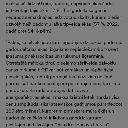
maksājuši līdz 50 eiro, padomju tipveida ēkās šādu
iedzīvotāju bijis tikai 17 %. Trīs gadu laikā gan ir
nedaudz samazinājies iedzīvotāju skaits, kuriem pieder
dzīvokļi tieši padomju laika tipveida ēkās (57 % 2022.
gadā pret 54 % pērn).
“Fakts, ka cilvēki joprojām iegādājas dzīvokļus padomju
gados celtajās ēkās, izgaismo nepieciešamību izsvērt
īpašuma priekšrocības un trūkumus ilgtermiņā.
Otrreizējā mājokļu tirgū pieejamo sērijveida dzīvokļu
cenas pirkuma brīdī var būt zemākas un tāpēc šķist
pievilcīgākās, taču ilgtermiņā tas bieži vien nozīmē
pārmaksāt par komunālajiem pakalpojumiem, tai skaitā
par apkuri. Kā rāda aptaujas dati, dzīve
energoefektīvās ēkās izmaksā krietni lētāk, turklāt visā
cenu amplitūdā, tikai atsevišķos gadījumos pārsniedzot
150 eiro mēnesī, kurpretim pirmskara mūra ēkās un
padomjlaika ēkās tā ir ikdiena gandrīz katram
piektajam iedzīvotājam,” skaidro “Bonava Latvija”