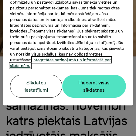
optimizētu un pastāvīgi uzlabotu savas tīmekļa vietnes un
palīdzētu personalizēt reklāmas, kas Jums tiek rādītas citās
vietnēs. Informāciju par to, kā mēs apstrādājam Jūsu
personas datus un izmantojam sīkdatnes, atradīsiet mūsu
Integritātes paziņojumā un Informācijā par sīkdatnēm.
Izvēloties „Pieņemt visas sīkdatnes”, Jūs piekrītat sīkdatņu un
trešo pušu pakalpojumu izmantošanai un ar to saistīto
personas datu apstrādei. Izvēloties „Sīkdatņu iestatījumi”, Jūs
varat pielāgot izmantojamo sīkdatņu kategorijas, kas jāievieto
un noraidīt visus sīkfailus, kas nav obligāti vietnes
uzturēšanai.
Integritātes paziņojumā un Informācijā par
sīkdatnēm.
Cenas aug, bet
Sīkdatņu
Pieņemt visas
apkures rēķini
iestatījumi
sīkdatnes
samazinās: novembrī
katrs piektais Latvijas
iedzīvotājs maksājis