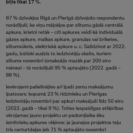
bijis tikai 17 %.
87 % dzīvokļos Rīgā un Pierīgā dzīvojošo respondentu
norādījuši, ka viņu mājokļos par siltumu gādā centrālā
apkure, krietni retāk – citi apkures veidi kā individuālā
gāzes apkure, malkas apkure, granulas vai briketes,
siltumsūknis, elektriskā apkure u. c. Salīdzinot ar 2022.
gadu, būtiski audzis to iedzīvotāju skaits, kuriem
siltums novembrī izmaksājis mazāk par 200 eiro
mēnesī – tā norādījuši 95 % aptaujāto (2022. gadā –
88 %).
Ievērojami palielinājies arī īpaši zemu maksājumu
īpatsvars: kopumā 23 % rīdzinieku un Pierīgas
iedzīvotāju novembrī par apkuri maksājuši līdz 50 eiro
(2022. gadā – tikai 9 %). Toties iespaidīgas atšķirības
vērojamas jauno projektu un padomjlaika ēku
iemītnieku apkures rēķinos: ja jaunajos projektos teju
trīs certurtdaļas jeb 71 % aptaujāto novembrī