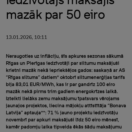
mazāk par 50 eiro
13.01.2026, 10:11
Neraugoties uz inflāciju, šīs apkures sezonas sākumā
Rīgas un Pierīgas iedzīvotāji par siltumu maksājuši
krietni mazāk nekā iepriekšējos gados: saskaņā ar AS
“Rīgas siltums” datiem* oktobrī siltumenerģijas tarifs
bija 83,01 EUR/MWh, kas ir par gandrīz 100 eiro
mazāk nekā pirms trim gadiem energokrīzes laikā.
Izteikti lielāks zemu maksājumu īpatsvars vērojams
jaunajos projektos, liecina mājokļu attīstītāja “Bonava
Latvija” aptauja**: 71 % jauno projektu iedzīvotāju
novembrī par apkuri maksājuši līdz 50 eiro mēnesī,
kamēr padomju laika tipveida ēkās šādu maksājumu