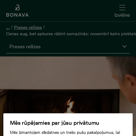
Izvēlne
...
/
Preses relīzes
/
Cenas aug, bet apkures rēķini samazinās: novembrī katrs piektais
Preses relīzes
Mēs rūpējamies par jūsu privātumu
Mēs izmantojam sīkdatnes un trešo pušu pakalpojumus, lai