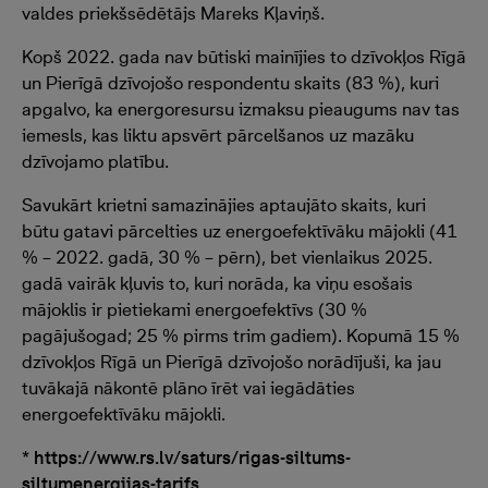
valdes priekšsēdētājs Mareks Kļaviņš.
Kopš 2022. gada nav būtiski mainījies to dzīvokļos Rīgā
un Pierīgā dzīvojošo respondentu skaits (83 %), kuri
apgalvo, ka energoresursu izmaksu pieaugums nav tas
iemesls, kas liktu apsvērt pārcelšanos uz mazāku
dzīvojamo platību.
Savukārt krietni samazinājies aptaujāto skaits, kuri
būtu gatavi pārcelties uz energoefektīvāku mājokli (41
% – 2022. gadā, 30 % – pērn), bet vienlaikus 2025.
gadā vairāk kļuvis to, kuri norāda, ka viņu esošais
mājoklis ir pietiekami energoefektīvs (30 %
pagājušogad; 25 % pirms trim gadiem). Kopumā 15 %
dzīvokļos Rīgā un Pierīgā dzīvojošo norādījuši, ka jau
tuvākajā nākontē plāno īrēt vai iegādāties
energoefektīvāku mājokli.
* https://www.rs.lv/saturs/rigas-siltums-
siltumenergijas-tarifs