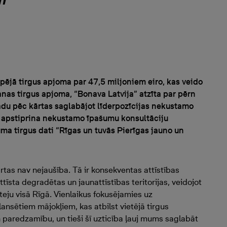
”
ējā tirgus apjoma par 47,5 miljoniem eiro, kas veido
nas tirgus apjoma, “Bonava Latvija” atzīta par pērn
 gadu pēc kārtas saglabājot līderpozīcijas nekustamo
 apstiprina nekustamo īpašumu konsultāciju
a tirgus dati “Rīgas un tuvās Pierīgas jauno un
tas nav nejaušība. Tā ir konsekventas attīstības
ttīsta degradētas un jaunattīstības teritorijas, veidojot
eju visā Rīgā. Vienlaikus fokusējamies uz
ansētiem mājokļiem, kas atbilst vietējā tirgus
un paredzamību, un tieši šī uzticība ļauj mums saglabāt