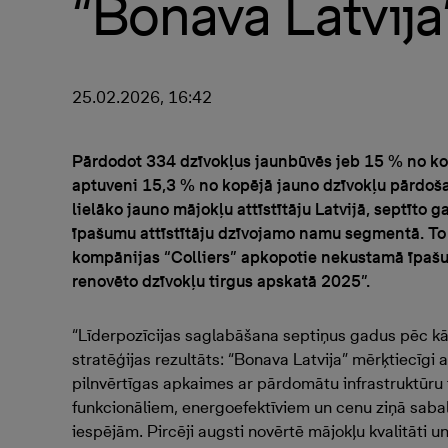
“Bonava Latvija
25.02.2026, 16:42
Pārdodot 334 dzīvokļus jaunbūvēs jeb 15 % no kop
aptuveni 15,3 % no kopējā jauno dzīvokļu pārdoša
lielāko jauno mājokļu attīstītāju Latvijā, septīto
īpašumu attīstītāju dzīvojamo namu segmentā. To
kompānijas “Colliers” apkopotie nekustamā īpašum
renovēto dzīvokļu tirgus apskatā 2025”.
“Līderpozīcijas saglabāšana septiņus gadus pēc kār
stratēģijas rezultāts: “Bonava Latvija” mērķtiecīgi a
pilnvērtīgas apkaimes ar pārdomātu infrastruktūru t
funkcionāliem, energoefektīviem un cenu ziņā sabal
iespējām. Pircēji augsti novērtē mājokļu kvalitāti 