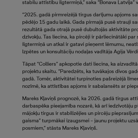
stabilu attīstību ilgtermiņā,” saka “Bonava Latvija”
“2025. gadā pirmreizējā tirgus darījumu apjoms sasn
pēdējo 15 gadu laikā. Gada pirmajā pusē strauji sa
rezultātā gada otrajā pusē dubultojās aktivitāte pr
dzīvokļu. Tas liecina, ka pircēji ir pārliecinātāki 
ilgtermiņā un atkal ir gatavi pieņemt lēmumu, neatlie
Izpētes un konsultāciju nodaļas vadītāja Agija Vērd
Tāpat “Colliers” apkopotie dati liecina, ka aizvadītā 
projektu skaitu. “Paredzēts, ka tuvākajos divos ga
gadā. Tomēr, aktivitātei turpinoties pašreizējā līme
nozīmē, ka attīstības apjoms ir sabalansēts ar piep
Mareks Kļaviņš prognozē, ka 2026. gadā tirgus att
darbaspēka pieejamība nozarē, kā arī iedzīvotāju p
mājokļu tirgus ir stabilizējies un pircēju pieprasīju
gaisma” turpmākai izaugsmei – jaunu projektu uzs
posmiem,” stāsta Mareks Kļaviņš.