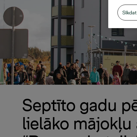
Sīkdat
Septīto gadu pē
lielāko mājokļu a