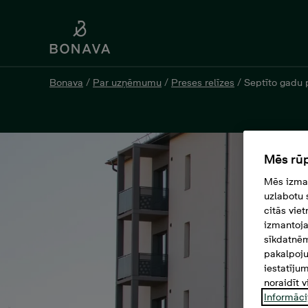
Bonava
/
Par uzņēmumu
/
Preses relīzes
/
Septīto gadu p
Mēs rūp
Mēs izman
uzlabotu 
citās vie
izmantoja
sīkdatnēm
pakalpoju
iestatīju
noraidīt v
Informāci