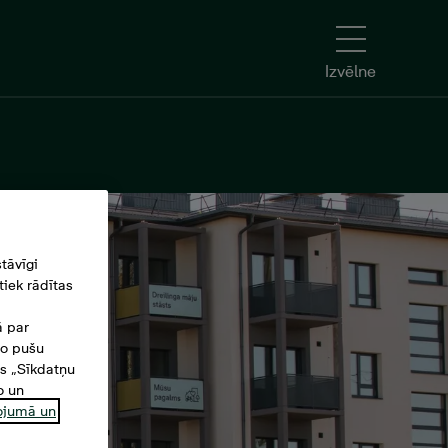
Izvēlne
tāvīgi
iek rādītas
ā par
šo pušu
es „Sīkdatņu
o un
ņojumā un