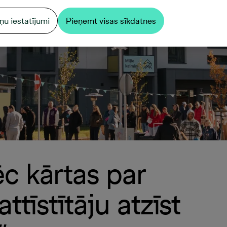
ņu iestatījumi
Pieņemt visas sīkdatnes
c kārtas par
ttīstītāju atzīst