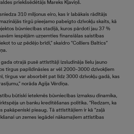
 valdes priekšsēdētājs Mareks Kļaviņš.
iedza 310 miljonus eiro, kas ir labākais rādītājs
mazinājās tirgū pieejamo pabeigto dzīvokļu skaits, kā
ojektos būvniecības stadijā, kuros pārdoti jau 37 %
par savām iespējām uzņemties finansiālas saistības
kot to uz pēdējo brīdi,” skaidro “Colliers Baltics”
iņa.
gada otrajā pusē attīstītāji izsludināja lielu jauno
dos tirgus papildināsies ar vēl 2000–3000 dzīvokļiem
nī, tirgus var absorbēt pat līdz 3000 dzīvokļu gadā, kas
rasījumu,” norāda Agija Vērdiņa.
īstību būtiski ietekmēs būvniecības izmaksu dinamika,
irktspēja un banku kreditēšanas politika. “Redzam, ka
ms pakāpeniski pieaug. Tā attīstītājiem ir kā “zaļā
ākšanai un zemes iegādei nākamajiem attīstības