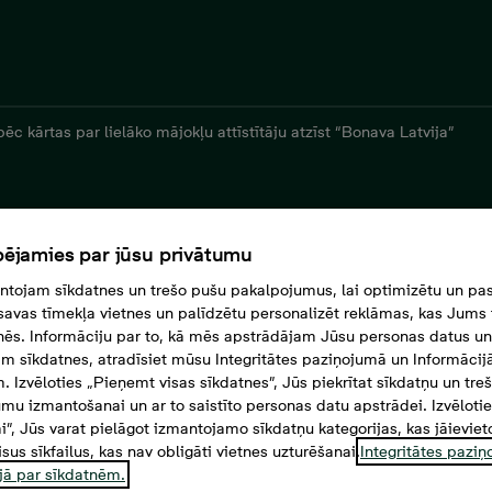
ēc kārtas par lielāko mājokļu attīstītāju atzīst “Bonava Latvija”
ējamies par jūsu privātumu
tojam sīkdatnes un trešo pušu pakalpojumus, lai optimizētu un pas
savas tīmekļa vietnes un palīdzētu personalizēt reklāmas, kas Jums t
tnēs. Informāciju par to, kā mēs apstrādājam Jūsu personas datus un
m sīkdatnes, atradīsiet mūsu Integritātes paziņojumā un Informācij
. Izvēloties „Pieņemt visas sīkdatnes”, Jūs piekrītat sīkdatņu un tre
mu izmantošanai un ar to saistīto personas datu apstrādei. Izvēloti
mi”, Jūs varat pielāgot izmantojamo sīkdatņu kategorijas, kas jāieviet
isus sīkfailus, kas nav obligāti vietnes uzturēšanai.
Integritātes pazi
jā par sīkdatnēm.