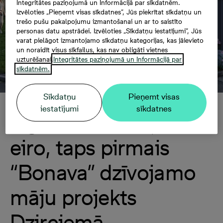
Integritātes paziņojumā un Informācijā par sīkdatnēm.
Izvēloties „Pieņemt visas sīkdatnes”, Jūs piekrītat sīkdatņu un
trešo pušu pakalpojumu izmantošanai un ar to saistīto
personas datu apstrādei. Izvēloties „Sīkdatņu iestatījumi”, Jūs
varat pielāgot izmantojamo sīkdatņu kategorijas, kas jāievieto
un noraidīt visus sīkfailus, kas nav obligāti vietnes
uzturēšanai.
Integritātes paziņojumā un Informācijā par
sīkdatnēm.
Sīkdatņu
Pieņemt visas
iestatījumi
sīkdatnes
Ieguldot 11 miljonu
eiro, taps pirmais
“Bonava” dzīvojamo
māju projekts
Dzirciemā