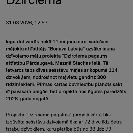
31.03.2026, 12:57
Ieguldot vairāk nekā 11 miljonu eiro, vadošais
mājokļu attīstītājs “Bonava Latvija” uzsāks jauna
dzīvojamo māju projekta “Dzirciema pagalms”
attīstību Pārdaugavā, Mazajā Stacijas ielā. Tā
ietvaros taps divas sešstāvu mājas ar kopumā 114
dzīvokļiem, nodrošinot mājvietu gandrīz 300
rīdziniekiem. Pirmās kārtas būvniecību plānots sākt
šī pavasara beigās, bet projekta noslēgums paredzēts
2028. gada nogalē.
Projekta “Dzirciema pagalms” pirmajā kārtā tiks
izbūvēta sešstāvu dzīvojamā ēka ar 72 divu līdz četru
istabu dzīvokļiem, kuru platība būs no 38 līdz 79