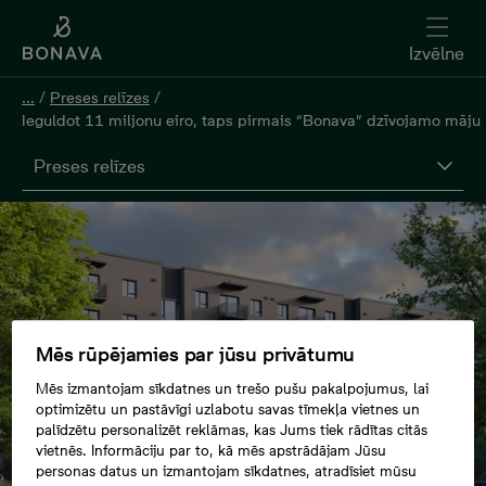
Izvēlne
...
/
Preses relīzes
/
Ieguldot 11 miljonu eiro, taps pirmais “Bonava” dzīvojamo māju
Preses relīzes
Mēs rūpējamies par jūsu privātumu
Mēs izmantojam sīkdatnes un trešo pušu pakalpojumus, lai
optimizētu un pastāvīgi uzlabotu savas tīmekļa vietnes un
palīdzētu personalizēt reklāmas, kas Jums tiek rādītas citās
vietnēs. Informāciju par to, kā mēs apstrādājam Jūsu
personas datus un izmantojam sīkdatnes, atradīsiet mūsu