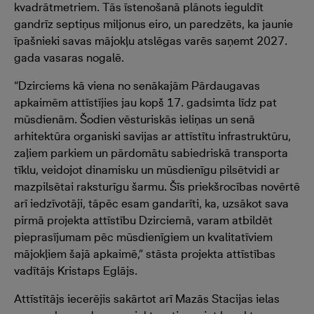
kvadrātmetriem. Tās īstenošanā plānots ieguldīt
gandrīz septiņus miljonus eiro, un paredzēts, ka jaunie
īpašnieki savas mājokļu atslēgas varēs saņemt 2027.
gada vasaras nogalē.
“Dzirciems kā viena no senākajām Pārdaugavas
apkaimēm attīstījies jau kopš 17. gadsimta līdz pat
mūsdienām. Šodien vēsturiskās ieliņas un senā
arhitektūra organiski savijas ar attīstītu infrastruktūru,
zaļiem parkiem un pārdomātu sabiedriskā transporta
tīklu, veidojot dinamisku un mūsdienīgu pilsētvidi ar
mazpilsētai raksturīgu šarmu. Šīs priekšrocības novērtē
arī iedzīvotāji, tāpēc esam gandarīti, ka, uzsākot sava
pirmā projekta attīstību Dzirciemā, varam atbildēt
pieprasījumam pēc mūsdienīgiem un kvalitatīviem
mājokļiem šajā apkaimē,” stāsta projekta attīstības
vadītājs Kristaps Eglājs.
Attīstītājs iecerējis sakārtot arī Mazās Stacijas ielas