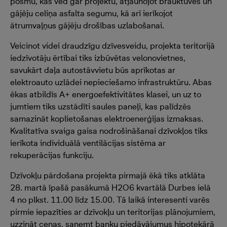
posmu, kas ved gar projektu, atjaunojot brauktuves un
gājēju celiņa asfalta segumu, kā arī ierīkojot
ātrumvaļņus gājēju drošības uzlabošanai.
Veicinot videi draudzīgu dzīvesveidu, projekta teritorijā
iedzīvotāju ērtībai tiks izbūvētas velonovietnes,
savukārt daļa autostāvvietu būs aprīkotas ar
elektroauto uzlādei nepieciešamo infrastruktūru. Abas
ēkas atbildīs A+ energoefektivitātes klasei, un uz to
jumtiem tiks uzstādīti saules paneļi, kas palīdzēs
samazināt koplietošanas elektroenerģijas izmaksas.
Kvalitatīva svaiga gaisa nodrošināšanai dzīvokļos tiks
ierīkota individuālā ventilācijas sistēma ar
rekuperācijas funkciju.
Dzīvokļu pārdošana projekta pirmajā ēkā tiks atklāta
28. martā īpašā pasākumā H2O6 kvartālā Durbes ielā
4 no plkst. 11.00 līdz 15.00. Tā laikā interesenti varēs
pirmie iepazīties ar dzīvokļu un teritorijas plānojumiem,
uzzināt cenas, saņemt banku piedāvājumus hipotekārā