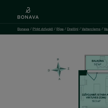
Bonava
Bonava
/
/
Pirkt dzīvokli
Pirkt dzīvokli
/
/
Rīga
Rīga
/
/
Dreiliņi
Dreiliņi
/
/
Valterciems
Valterciems
/
/
Va
Va
Evalda Valtera 44B-09, 2 к