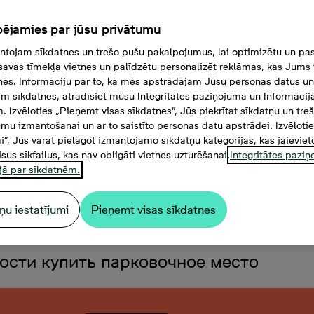
ējamies par jūsu privātumu
tojam sīkdatnes un trešo pušu pakalpojumus, lai optimizētu un pas
savas tīmekļa vietnes un palīdzētu personalizēt reklāmas, kas Jums t
tnēs. Informāciju par to, kā mēs apstrādājam Jūsu personas datus un
m sīkdatnes, atradīsiet mūsu Integritātes paziņojumā un Informācij
. Izvēloties „Pieņemt visas sīkdatnes”, Jūs piekrītat sīkdatņu un tre
mu izmantošanai un ar to saistīto personas datu apstrādei. Izvēloti
mi”, Jūs varat pielāgot izmantojamo sīkdatņu kategorijas, kas jāieviet
isus sīkfailus, kas nav obligāti vietnes uzturēšanai.
Integritātes pazi
jā par sīkdatnēm.
ņu iestatījumi
Pieņemt visas sīkdatnes
 2 комнаты, 39,5 м²
ости купить парковочное место