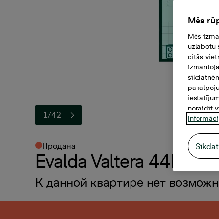
Mēs rūp
Mēs izman
uzlabotu 
citās vie
izmantoja
sīkdatnēm
pakalpoju
iestatīju
noraidīt v
1/42
Informāci
Продана
Sīkdat
Evalda Valtera 44B-09,
К данной квартире нет возможн