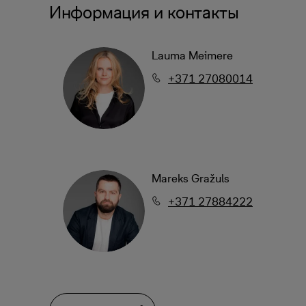
Информация и контакты
Lauma Meimere
+371 27080014
Mareks Gražuls
+371 27884222