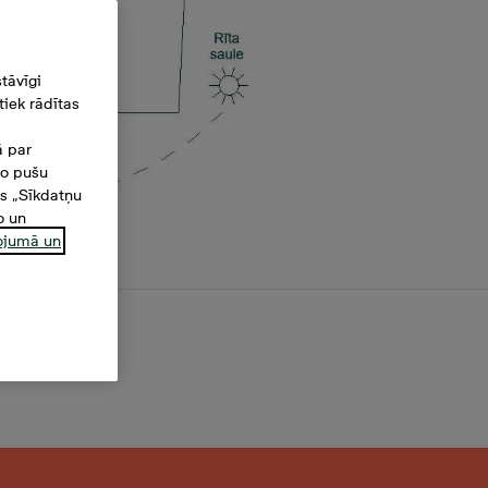
tāvīgi
iek rādītas
ā par
šo pušu
es „Sīkdatņu
o un
ņojumā un