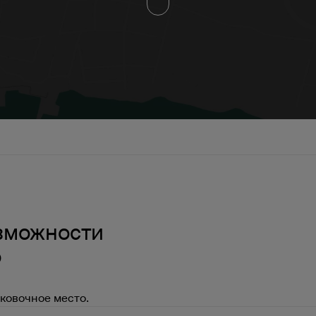
озможности
о
ковочное место.