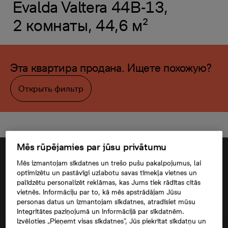
Evalda Valtera 44B-13,
2 комнаты, 44,6 м²
Эта квартира продана. Ищете похожую?
Открыть фильтр
Mēs rūpējamies par jūsu privātumu
Mēs izmantojam sīkdatnes un trešo pušu pakalpojumus, lai
optimizētu un pastāvīgi uzlabotu savas tīmekļa vietnes un
palīdzētu personalizēt reklāmas, kas Jums tiek rādītas citās
vietnēs. Informāciju par to, kā mēs apstrādājam Jūsu
personas datus un izmantojam sīkdatnes, atradīsiet mūsu
Integritātes paziņojumā un Informācijā par sīkdatnēm.
Izvēloties „Pieņemt visas sīkdatnes”, Jūs piekrītat sīkdatņu un