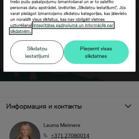
trešo pušu pakalpojumu izmantošanai un ar to saistīto
personas datu apstrādei. Izvēloties „Sīkdatņu iestatījumi”, Jūs
Согласие третьего лица
varat pielāgot izmantojamo sīkdatņu kategorijas, kas jāievieto
un noraidīt visus sīkfailus, kas nav obligāti vietnes
uzturēšanai.
Integritātes paziņojumā un Informācijā par
sīkdatnēm.
Sīkdatņu
Pieņemt visas
iestatījumi
sīkdatnes
Информация и контакты
Lauma Meimere
+371 27080014