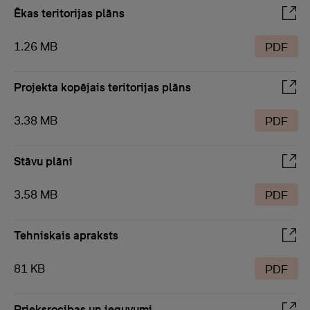
Ēkas teritorijas plāns
1.26 MB
PDF
Projekta kopējais teritorijas plāns
3.38 MB
PDF
Stāvu plāni
3.58 MB
PDF
Tehniskais apraksts
81 KB
PDF
Prieksrocibas un ieguvumi