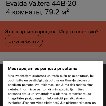
Evalda Valtera 44B-20,
4 комнаты, 79,2 м²
Эта квартира продана. Ищете похожую?
Открыть фильтр
Mēs rūpējamies par jūsu privātumu
Mēs izmantojam sīkdatnes un trešo pušu pakalpojumus, lai
optimizētu un pastāvīgi uzlabotu savas tīmekļa vietnes un
palīdzētu personalizēt reklāmas, kas Jums tiek rādītas citās
vietnēs. Informāciju par to, kā mēs apstrādājam Jūsu
personas datus un izmantojam sīkdatnes, atradīsiet mūsu
Integritātes paziņojumā un Informācijā par sīkdatnēm.
Izvēloties „Pieņemt visas sīkdatnes”, Jūs piekrītat sīkdatņu un