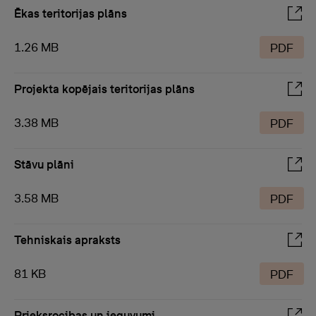
Ēkas teritorijas plāns
1.26 MB
PDF
Projekta kopējais teritorijas plāns
3.38 MB
PDF
Stāvu plāni
3.58 MB
PDF
Tehniskais apraksts
81 KB
PDF
Prieksrocibas un ieguvumi