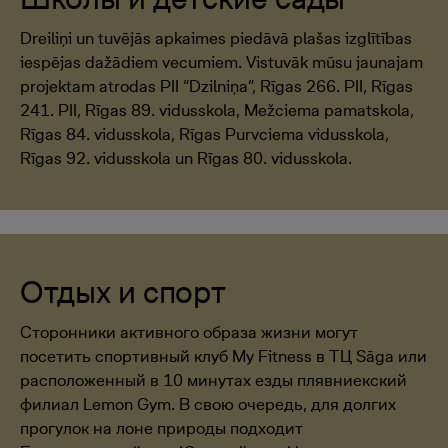
Dreiliņi un tuvējās apkaimes piedāvā plašas izglītības
iespējas dažādiem vecumiem. Vistuvāk mūsu jaunajam
projektam atrodas PII “Dzilniņa”, Rīgas 266. PII, Rīgas
241. PII, Rīgas 89. vidusskola, Mežciema pamatskola,
Rīgas 84. vidusskola, Rīgas Purvciema vidusskola,
Rīgas 92. vidusskola un Rīgas 80. vidusskola.
Отдых и спорт
Сторонники активного образа жизни могут
посетить спортивный клуб My Fitness в ТЦ Sāga или
расположенный в 10 минутах езды плявниекский
филиал Lemon Gym. В свою очередь, для долгих
прогулок на лоне природы подходит