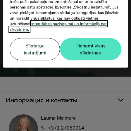
trešo pušu pakalpojumu izmantošanai un ar to saistīto
personas datu apstrādei. Izvēloties „Sīkdatņu iestatījumi”, Jūs
Согласие третьего лица
varat pielāgot izmantojamo sīkdatņu kategorijas, kas jāievieto
un noraidīt visus sīkfailus, kas nav obligāti vietnes
uzturēšanai.
Integritātes paziņojumā un Informācijā par
sīkdatnēm.
Sīkdatņu
Pieņemt visas
iestatījumi
sīkdatnes
Информация и контакты
Lauma Meimere
+371 27080014