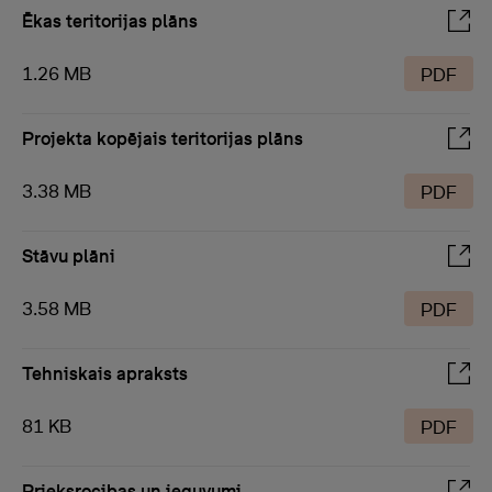
Ēkas teritorijas plāns
1.26 MB
PDF
Projekta kopējais teritorijas plāns
3.38 MB
PDF
Stāvu plāni
3.58 MB
PDF
Tehniskais apraksts
81 KB
PDF
Prieksrocibas un ieguvumi