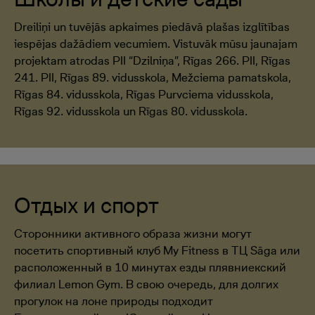
Dreiliņi un tuvējās apkaimes piedāvā plašas izglītības
iespējas dažādiem vecumiem. Vistuvāk mūsu jaunajam
projektam atrodas PII “Dzilniņa”, Rīgas 266. PII, Rīgas
241. PII, Rīgas 89. vidusskola, Mežciema pamatskola,
Rīgas 84. vidusskola, Rīgas Purvciema vidusskola,
Rīgas 92. vidusskola un Rīgas 80. vidusskola.
Отдых и спорт
Сторонники активного образа жизни могут
посетить спортивный клуб My Fitness в ТЦ Sāga или
расположенный в 10 минутах езды плявниекский
филиал Lemon Gym. В свою очередь, для долгих
прогулок на лоне природы подходит