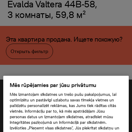
Evalda Valtera 44B-58,
3 комнаты, 59,8 м²
Эта квартира продана. Ищете похожую?
Открыть фильтр
Mēs rūpējamies par jūsu privātumu
Mēs izmantojam sīkdatnes un trešo pušu pakalpojumus, lai
optimizētu un pastāvīgi uzlabotu savas tīmekļa vietnes un
palīdzētu personalizēt reklāmas, kas Jums tiek rādītas citās
vietnēs. Informāciju par to, kā mēs apstrādājam Jūsu
personas datus un izmantojam sīkdatnes, atradīsiet mūsu
Integritātes paziņojumā un Informācijā par sīkdatnēm.
Izvēloties „Pieņemt visas sīkdatnes”, Jūs piekrītat sīkdatņu un