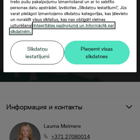
trešo pušu pakalpojumu izmantošanai un ar to saistīto
personas datu apstrādei. Izvēloties „Sīkdatņu iestatījumi”, Jūs
Согласие третьего лица
varat pielāgot izmantojamo sīkdatņu kategorijas, kas jāievieto
un noraidīt visus sīkfailus, kas nav obligāti vietnes
uzturēšanai.
Integritātes paziņojumā un Informācijā par
sīkdatnēm.
Sīkdatņu
Pieņemt visas
iestatījumi
sīkdatnes
Информация и контакты
Lauma Meimere
+371 27080014