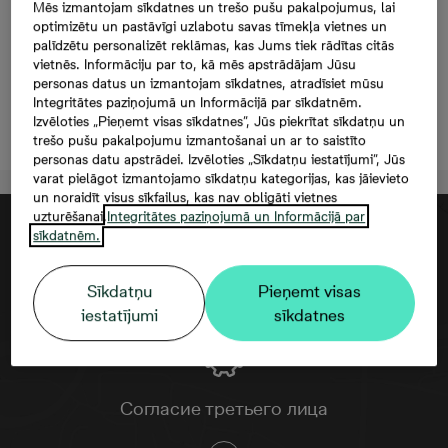
Prūšu 1I-37, 145 000
Mēs izmantojam sīkdatnes un trešo pušu pakalpojumus, lai
optimizētu un pastāvīgi uzlabotu savas tīmekļa vietnes un
€, 3 комнаты, 67,8 м²
palīdzētu personalizēt reklāmas, kas Jums tiek rādītas citās
vietnēs. Informāciju par to, kā mēs apstrādājam Jūsu
personas datus un izmantojam sīkdatnes, atradīsiet mūsu
Integritātes paziņojumā un Informācijā par sīkdatnēm.
Izvēloties „Pieņemt visas sīkdatnes”, Jūs piekrītat sīkdatņu un
Oставить контактную информацию
trešo pušu pakalpojumu izmantošanai un ar to saistīto
personas datu apstrādei. Izvēloties „Sīkdatņu iestatījumi”, Jūs
varat pielāgot izmantojamo sīkdatņu kategorijas, kas jāievieto
un noraidīt visus sīkfailus, kas nav obligāti vietnes
uzturēšanai.
Integritātes paziņojumā un Informācijā par
sīkdatnēm.
Sīkdatņu
Pieņemt visas
iestatījumi
sīkdatnes
Согласие третьего лица