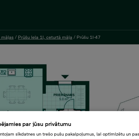
 mājas
 mājas
/
/
Prūšu iela 1I, ceturtā māja
Prūšu iela 1I, ceturtā māja
/
/
Prūšu 1I-47
Prūšu 1I-47
комнаты, 67 м²
ējamies par jūsu privātumu
tojam sīkdatnes un trešo pušu pakalpojumus, lai optimizētu un pas