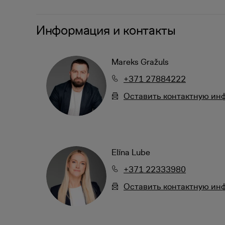
Информация и контакты
Mareks Gražuls
+371 27884222
Oставить контактную и
Elīna Lube
+371 22333980
Oставить контактную и