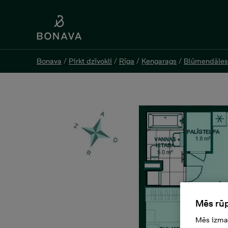
Bonava
Bonava
/
/
Pirkt dzīvokli
Pirkt dzīvokli
/
/
Rīga
Rīga
/
/
Ķengarags
Ķengarags
/
/
Blūmendāles
Blūmendāles
Prūšu 1I-47, 153 000 €, 3 
Mēs rūp
Mēs izman