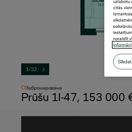
uzlabotu 
citās vie
izmantoja
sīkdatnēm
pakalpoju
iestatīju
noraidīt v
Informāci
Sīkdat
1/32
Забронирована
Prūšu 1I-47, 153 000 