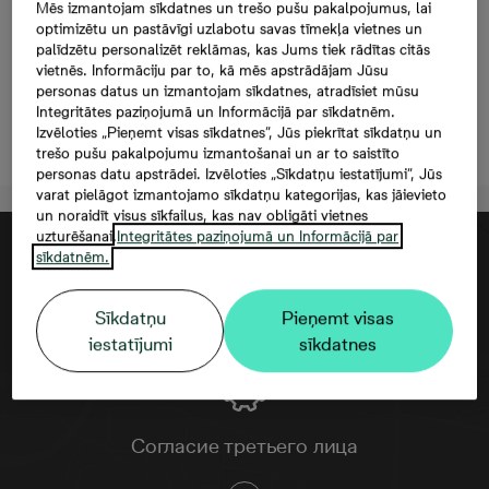
Prūšu 1I-64, 106 000
Mēs izmantojam sīkdatnes un trešo pušu pakalpojumus, lai
optimizētu un pastāvīgi uzlabotu savas tīmekļa vietnes un
€, 2 комнаты, 43,2 м²
palīdzētu personalizēt reklāmas, kas Jums tiek rādītas citās
vietnēs. Informāciju par to, kā mēs apstrādājam Jūsu
personas datus un izmantojam sīkdatnes, atradīsiet mūsu
Integritātes paziņojumā un Informācijā par sīkdatnēm.
Izvēloties „Pieņemt visas sīkdatnes”, Jūs piekrītat sīkdatņu un
Oставить контактную информацию
trešo pušu pakalpojumu izmantošanai un ar to saistīto
personas datu apstrādei. Izvēloties „Sīkdatņu iestatījumi”, Jūs
varat pielāgot izmantojamo sīkdatņu kategorijas, kas jāievieto
un noraidīt visus sīkfailus, kas nav obligāti vietnes
uzturēšanai.
Integritātes paziņojumā un Informācijā par
sīkdatnēm.
Sīkdatņu
Pieņemt visas
iestatījumi
sīkdatnes
Согласие третьего лица