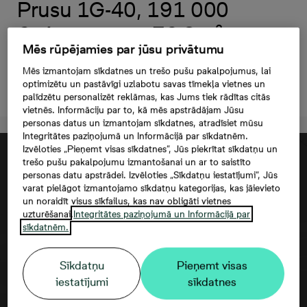
Prusu 1G-40, 191 000
€, 4 комнаты, 76,9 м²
Mēs rūpējamies par jūsu privātumu
Mēs izmantojam sīkdatnes un trešo pušu pakalpojumus, lai
optimizētu un pastāvīgi uzlabotu savas tīmekļa vietnes un
Oставить контактную информацию
palīdzētu personalizēt reklāmas, kas Jums tiek rādītas citās
vietnēs. Informāciju par to, kā mēs apstrādājam Jūsu
personas datus un izmantojam sīkdatnes, atradīsiet mūsu
Integritātes paziņojumā un Informācijā par sīkdatnēm.
Izvēloties „Pieņemt visas sīkdatnes”, Jūs piekrītat sīkdatņu un
trešo pušu pakalpojumu izmantošanai un ar to saistīto
personas datu apstrādei. Izvēloties „Sīkdatņu iestatījumi”, Jūs
varat pielāgot izmantojamo sīkdatņu kategorijas, kas jāievieto
un noraidīt visus sīkfailus, kas nav obligāti vietnes
uzturēšanai.
Integritātes paziņojumā un Informācijā par
sīkdatnēm.
Sīkdatņu
Pieņemt visas
Согласие третьего лица
iestatījumi
sīkdatnes