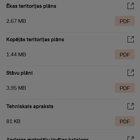
Ēkas teritorijas plāns
2.67 MB
PDF
Kopējās teritorijas plāns
1.44 MB
PDF
Stāvu plāni
3.95 MB
PDF
Tehniskais apraksts
81 KB
PDF
Apdares materiālu izvēles katalogs