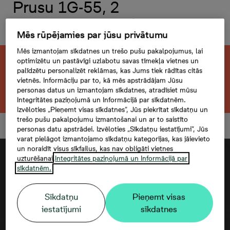
Prusu 1G-55, 2
комнаты, 42,2 м²
Mēs rūpējamies par jūsu privātumu
Mēs izmantojam sīkdatnes un trešo pušu pakalpojumus, lai
optimizētu un pastāvīgi uzlabotu savas tīmekļa vietnes un
Эта квартира продана. Ищете похожую?
palīdzētu personalizēt reklāmas, kas Jums tiek rādītas citās
vietnēs. Informāciju par to, kā mēs apstrādājam Jūsu
Открыть фильтр
personas datus un izmantojam sīkdatnes, atradīsiet mūsu
Integritātes paziņojumā un Informācijā par sīkdatnēm.
Izvēloties „Pieņemt visas sīkdatnes”, Jūs piekrītat sīkdatņu un
trešo pušu pakalpojumu izmantošanai un ar to saistīto
personas datu apstrādei. Izvēloties „Sīkdatņu iestatījumi”, Jūs
varat pielāgot izmantojamo sīkdatņu kategorijas, kas jāievieto
un noraidīt visus sīkfailus, kas nav obligāti vietnes
uzturēšanai.
Integritātes paziņojumā un Informācijā par
sīkdatnēm.
Sīkdatņu
Pieņemt visas
iestatījumi
sīkdatnes