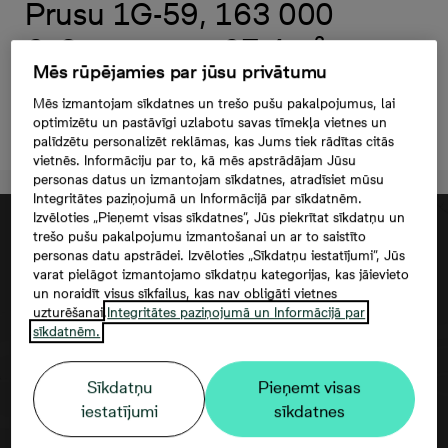
Prusu 1G-59, 163 000
€, 3 комнаты, 67,4 м²
Mēs rūpējamies par jūsu privātumu
Mēs izmantojam sīkdatnes un trešo pušu pakalpojumus, lai
optimizētu un pastāvīgi uzlabotu savas tīmekļa vietnes un
Oставить контактную информацию
palīdzētu personalizēt reklāmas, kas Jums tiek rādītas citās
vietnēs. Informāciju par to, kā mēs apstrādājam Jūsu
personas datus un izmantojam sīkdatnes, atradīsiet mūsu
Integritātes paziņojumā un Informācijā par sīkdatnēm.
Izvēloties „Pieņemt visas sīkdatnes”, Jūs piekrītat sīkdatņu un
trešo pušu pakalpojumu izmantošanai un ar to saistīto
personas datu apstrādei. Izvēloties „Sīkdatņu iestatījumi”, Jūs
varat pielāgot izmantojamo sīkdatņu kategorijas, kas jāievieto
un noraidīt visus sīkfailus, kas nav obligāti vietnes
uzturēšanai.
Integritātes paziņojumā un Informācijā par
sīkdatnēm.
Sīkdatņu
Pieņemt visas
Согласие третьего лица
iestatījumi
sīkdatnes