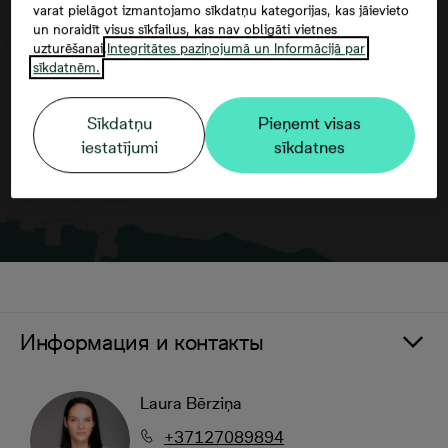
varat pielāgot izmantojamo sīkdatņu kategorijas, kas jāievieto
un noraidīt visus sīkfailus, kas nav obligāti vietnes
Согласие третьего лица
uzturēšanai.
Integritātes paziņojumā un Informācijā par
sīkdatnēm.
Sīkdatņu
Pieņemt visas
iestatījumi
sīkdatnes
Информация и контакты
Laura Bērziņa
+37127089894