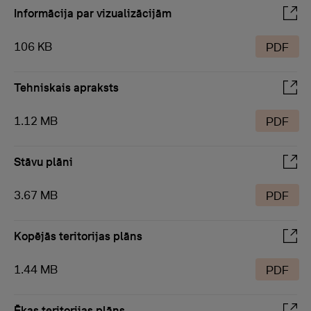
Informācija par vizualizācijām
106 KB
PDF
Tehniskais apraksts
1.12 MB
PDF
Stāvu plāni
3.67 MB
PDF
Kopējās teritorijas plāns
1.44 MB
PDF
Ēkas teritorijas plāns