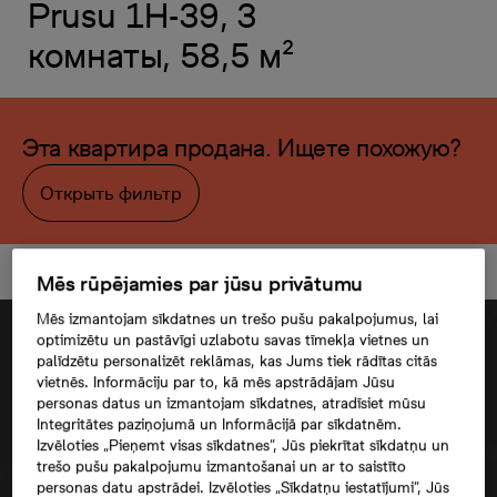
Prusu 1H-39, 3
комнаты, 58,5 м²
Эта квартира продана. Ищете похожую?
Открыть фильтр
Mēs rūpējamies par jūsu privātumu
Mēs izmantojam sīkdatnes un trešo pušu pakalpojumus, lai
optimizētu un pastāvīgi uzlabotu savas tīmekļa vietnes un
palīdzētu personalizēt reklāmas, kas Jums tiek rādītas citās
vietnēs. Informāciju par to, kā mēs apstrādājam Jūsu
personas datus un izmantojam sīkdatnes, atradīsiet mūsu
Integritātes paziņojumā un Informācijā par sīkdatnēm.
Izvēloties „Pieņemt visas sīkdatnes”, Jūs piekrītat sīkdatņu un
trešo pušu pakalpojumu izmantošanai un ar to saistīto
personas datu apstrādei. Izvēloties „Sīkdatņu iestatījumi”, Jūs