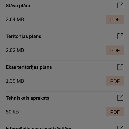
Stāvu plāni
2.64 MB
PDF
Teritorijas plāns
2.82 MB
PDF
Ēkas teritorijas plāns
1.39 MB
PDF
Tehniskais apraksts
80 KB
PDF
Informācija par vizualizācijām