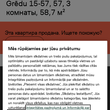
Grēdu 15-57, 57, 3
комнаты, 58,7 м²
Эта квартира продана. Ищете похожую?
Открыть фильтр
Mēs rūpējamies par jūsu privātumu
Mēs izmantojam sīkdatnes un trešo pušu pakalpojumus, lai
optimizētu un pastāvīgi uzlabotu savas tīmekļa vietnes un
palīdzētu personalizēt reklāmas, kas Jums tiek rādītas citās
vietnēs. Informāciju par to, kā mēs apstrādājam Jūsu
personas datus un izmantojam sīkdatnes, atradīsiet mūsu
Integritātes paziņojumā un Informācijā par sīkdatnēm.
Izvēloties „Pieņemt visas sīkdatnes”, Jūs piekrītat sīkdatņu un
trešo pušu pakalpojumu izmantošanai un ar to saistīto
personas datu apstrādei. Izvēloties „Sīkdatņu iestatījumi”, Jūs
varat pielāgot izmantojamo sīkdatņu kategorijas, kas jāievieto
un noraidīt visus sīkfailus, kas nav obligāti vietnes
uzturēšanai.
Integritātes paziņojumā un Informācijā par