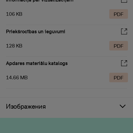
106 KB
PDF
Priekšrocības un ieguvumi
128 KB
PDF
Apdares materiālu katalogs
14.66 MB
PDF
Изображения