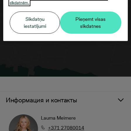
sīkdatnēm.
Согласие третьего лица
Sīkdatņu
Pieņemt visas
iestatījumi
sīkdatnes
Информация и контакты
Lauma Meimere
+371 27080014