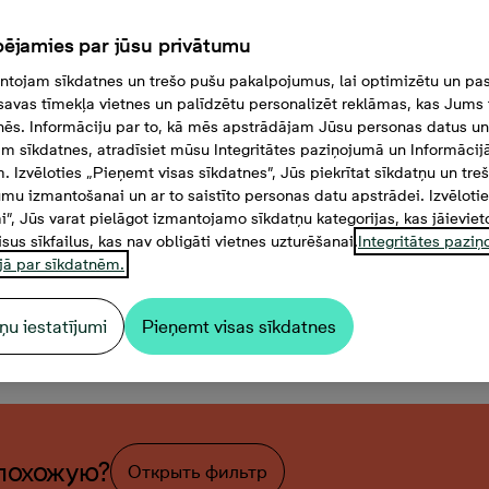
ējamies par jūsu privātumu
tojam sīkdatnes un trešo pušu pakalpojumus, lai optimizētu un pas
savas tīmekļa vietnes un palīdzētu personalizēt reklāmas, kas Jums t
tnēs. Informāciju par to, kā mēs apstrādājam Jūsu personas datus un
m sīkdatnes, atradīsiet mūsu Integritātes paziņojumā un Informācij
. Izvēloties „Pieņemt visas sīkdatnes”, Jūs piekrītat sīkdatņu un tre
mu izmantošanai un ar to saistīto personas datu apstrādei. Izvēloti
mi”, Jūs varat pielāgot izmantojamo sīkdatņu kategorijas, kas jāieviet
isus sīkfailus, kas nav obligāti vietnes uzturēšanai.
Integritātes pazi
jā par sīkdatnēm.
ņu iestatījumi
Pieņemt visas sīkdatnes
мнаты, 81,3 м²
похожую?
Открыть фильтр