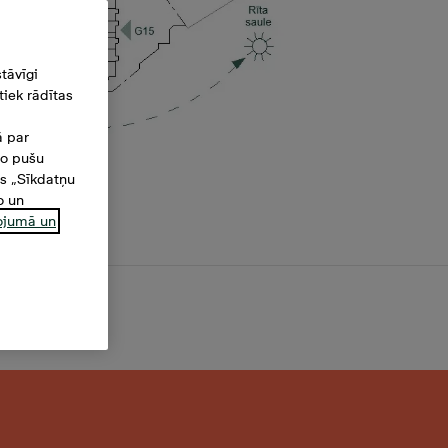
tāvīgi
iek rādītas
ā par
šo pušu
es „Sīkdatņu
o un
ņojumā un