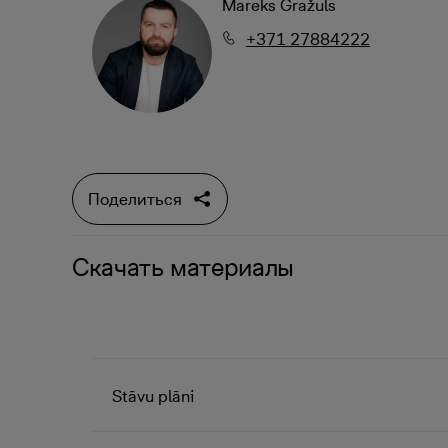
Mareks Gražuls
+371 27884222
Поделиться
Скачать материалы
Stāvu plāni