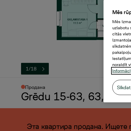
Mēs rūp
Mēs izman
uzlabotu 
citās vie
izmantoja
sīkdatnēm
pakalpoju
iestatīju
noraidīt v
1/18
Informāci
Продана
Sīkdat
Grēdu 15-63, 63, 4 ко
Эта квартира продана. Ищете 