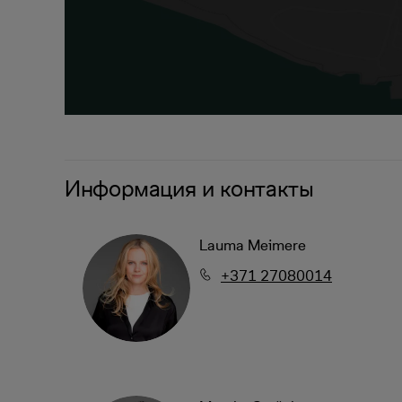
Информация и контакты
Lauma Meimere
+371 27080014