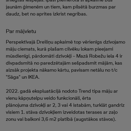
jaunām ģimenēm un tiem, kam pilsētā burzmas par
daudz, bet no aprites izkrist negribas.
Par mājvietu
Perspektīvajā Dreiliņu apkaimē top vērienīgs dzīvojamo
māju ciemats, kurā plašam cilvēku lokam pieejami
mūsdienīgi, pārdomāti dzīvokļi – Mazā Robežu iela 4 ir
divpadsmitā no paredzētajām sešpadsmit mājām, kas
aizsāk projekta nākamo kārtu, pavisam netālu no t/c
"Sāga" un IKEA.
2022. gadā ekspluatācijā nodoto Trend tipa māju ar
vienu kāpņutelpu veido funkcionāli, ērta
plānojuma dzīvokļi ar 2, 3 vai 4 istabām, turklāt gandrīz
visiem 1. stāva dzīvokļiem izveidotas terases ar zaļo
zonu vai balkoni 3,6 m2 platībā (augstākos stāvos).