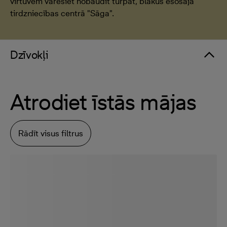
virtuvēm varēsiet nobaudīt turpat, blakus esošajā
tirdzniecības centrā "Sāga".
Dzīvokļi
Atrodiet īstās mājas
Rādīt visus filtrus