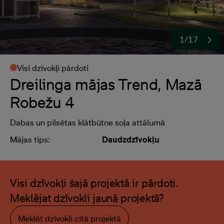
1/17
Visi dzīvokļi pārdoti
Dreilinga mājas Trend, Mazā
Robežu 4
Dabas un pilsētas klātbūtne soļa attālumā
Mājas tips:
Daudzdzīvokļu
Visi dzīvokļi šajā projektā ir pārdoti.
Meklējat dzīvokli jaunā projektā?
Meklēt dzīvokli citā projektā