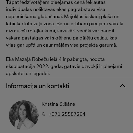
Tāpat iedzīvotājiem pieejamas cenā iekļautas
individuālās noliktavas ēkas pagrabstāvā visa
nepieciešamā glabāšanai. Mājokļus ieskauj plaša un
labiekārtota zaļā zona. Bērnu ērtībām pieejami vairāki
aizraujoši rotaļlaukumi, savukārt vecāki var baudīt
vakara pastaigas vai skrējienu pa gājēju celiņu, kas
vijas gar upīti un caur mājām visa projekta garumā.
Ēka Mazajā Robežu ielā 4 ir pabeigta, nodota
ekspluatācijā 2022. gadā, gatavie dzīvokļi ir pieejami
apskatei un iegādei.
Informācija un kontakti
Kristīna Slišāne
+371 25587264