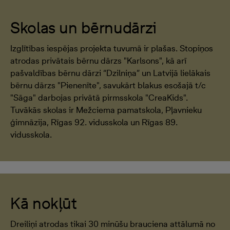
Skolas un bērnudārzi
Izglītības iespējas projekta tuvumā ir plašas. Stopiņos
atrodas privātais bērnu dārzs "Karlsons", kā arī
pašvaldības bērnu dārzi “Dzilniņa” un Latvijā lielākais
bērnu dārzs "Pienenīte", savukārt blakus esošajā t/c
"Sāga" darbojas privātā pirmsskola "CreaKids".
Tuvākās skolas ir Mežciema pamatskola, Pļavnieku
ģimnāzija, Rīgas 92. vidusskola un Rīgas 89.
vidusskola.
Kā nokļūt
Dreiliņi atrodas tikai 30 minūšu brauciena attālumā no