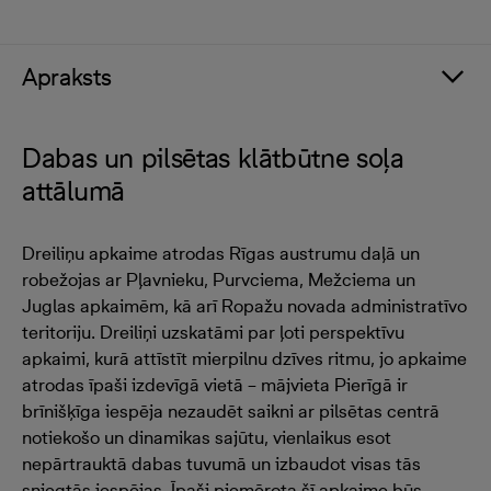
Apraksts
Dabas un pilsētas klātbūtne soļa
attālumā
Dreiliņu apkaime atrodas Rīgas austrumu daļā un
robežojas ar Pļavnieku, Purvciema, Mežciema un
Juglas apkaimēm, kā arī Ropažu novada administratīvo
teritoriju. Dreiliņi uzskatāmi par ļoti perspektīvu
apkaimi, kurā attīstīt mierpilnu dzīves ritmu, jo apkaime
atrodas īpaši izdevīgā vietā – mājvieta Pierīgā ir
brīnišķīga iespēja nezaudēt saikni ar pilsētas centrā
notiekošo un dinamikas sajūtu, vienlaikus esot
nepārtrauktā dabas tuvumā un izbaudot visas tās
sniegtās iespējas. Īpaši piemērota šī apkaime būs