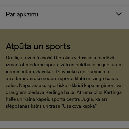
Par apkaimi
Atpūta un sports
Dreiliņu tuvumā esošā Ulbrokas vidusskola piedāvā
izmantot modernu sporta zāli un peldbaseinu jebkuram
interesentam. Savukārt Pļavniekos un Purvciemā
atrodami vairāki moderni sporta klubi un vingrošanas
zāles. Neparastāku sportisko izklaidi kopā ar ģimeni vai
draugiem piedāvā Kērlinga halle, Ātruma cilts Kartinga
halle un Kalnā kāpēju sporta centrs Juglā, kā arī
slēpošanas kalns un trase "Ušakova kepka".