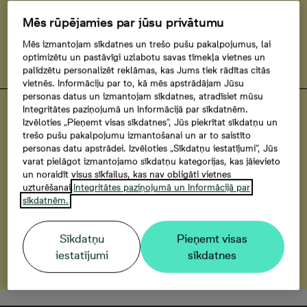
17, Mazajā Robežu ielā 4 un Mazajā Robežu ielā 5,
Mēs rūpējamies par jūsu privātumu
dāvanā saņem autostāvvietu pie mājas. Dzīvokļiem ar
iekļautu iebūvēto virtuvi autostāvvieta jāiegādājas
Mēs izmantojam sīkdatnes un trešo pušu pakalpojumus, lai
optimizētu un pastāvīgi uzlabotu savas tīmekļa vietnes un
atsevišķi.
palīdzētu personalizēt reklāmas, kas Jums tiek rādītas citās
vietnēs. Informāciju par to, kā mēs apstrādājam Jūsu
personas datus un izmantojam sīkdatnes, atradīsiet mūsu
Integritātes paziņojumā un Informācijā par sīkdatnēm.
Būvniecības stadija
Izvēloties „Pieņemt visas sīkdatnes”, Jūs piekrītat sīkdatņu un
Pieejami gatavi dzīvokļi - iegādājies
trešo pušu pakalpojumu izmantošanai un ar to saistīto
un pārcelies jau drīzumā
personas datu apstrādei. Izvēloties „Sīkdatņu iestatījumi”, Jūs
varat pielāgot izmantojamo sīkdatņu kategorijas, kas jāievieto
un noraidīt visus sīkfailus, kas nav obligāti vietnes
uzturēšanai.
Integritātes paziņojumā un Informācijā par
sīkdatnēm.
Īpašais piedāvājums
Maini vecu pret jaunu
Sīkdatņu
Pieņemt visas
Uzzināt vairāk
iestatījumi
sīkdatnes