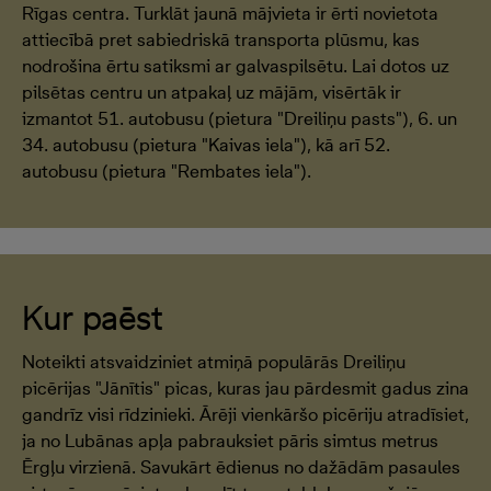
Rīgas centra. Turklāt jaunā mājvieta ir ērti novietota
attiecībā pret sabiedriskā transporta plūsmu, kas
nodrošina ērtu satiksmi ar galvaspilsētu. Lai dotos uz
pilsētas centru un atpakaļ uz mājām, visērtāk ir
izmantot 51. autobusu (pietura "Dreiliņu pasts"), 6. un
34. autobusu (pietura "Kaivas iela"), kā arī 52.
autobusu (pietura "Rembates iela").
Kur paēst
Noteikti atsvaidziniet atmiņā populārās Dreiliņu
picērijas "Jānītis" picas, kuras jau pārdesmit gadus zina
gandrīz visi rīdzinieki. Ārēji vienkāršo picēriju atradīsiet,
ja no Lubānas apļa pabrauksiet pāris simtus metrus
Ērgļu virzienā. Savukārt ēdienus no dažādām pasaules