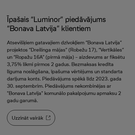
Īpašais “Luminor” piedāvājums
“Bonava Latvija” klientiem
Atsevišķiem gatavajiem dzīvokļiem “Bonava Latvija”
projektos “Dreilinga mājas” (Robežu 17), “Vertikāles”
un “Ropažu 16A” (pirmā māja) – aizdevums ar fiksētu
3,75% likmi pirmos 2 gadus. Bezmaksas kredīta
līguma noslēgšana, īpašuma vērtējums un standarta
darījuma konts. Piedāvājums spēkā līdz 2023. gada
30. septembrim. Piedāvājums nekombinējas ar
"Bonava Latvija" komunālo pakalpojumu apmaksu 2
gadu garumā.
Uzzināt vairāk