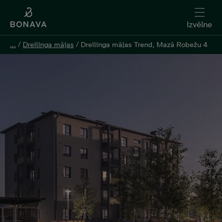
Izvēlne
Izvēlne
...
...
/
/
Dreilinga mājas
Dreilinga mājas
/
/
Dreilinga mājas Trend, Mazā Robežu 4
Dreilinga mājas Trend, Mazā Robežu 4