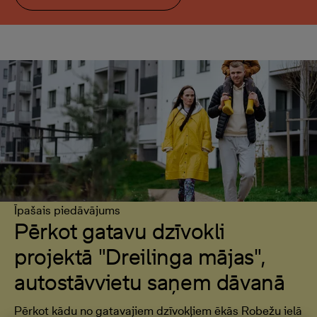
Īpašais piedāvājums
Pērkot gatavu dzīvokli
projektā "Dreilinga mājas",
autostāvvietu saņem dāvanā
Pērkot kādu no gatavajiem dzīvokļiem ēkās Robežu ielā