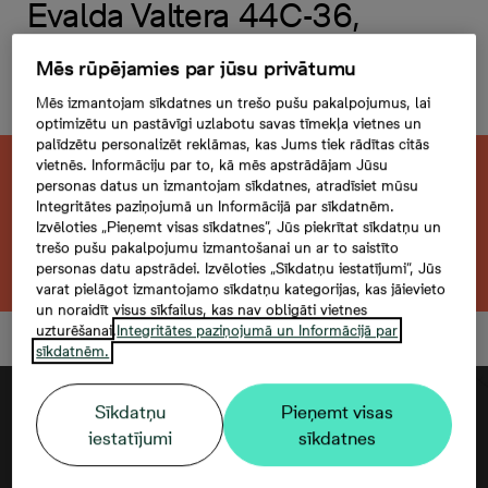
Evalda Valtera 44C-36,
4 -istabu dzīvoklis,
Mēs rūpējamies par jūsu privātumu
Platība 81,7 m²
Mēs izmantojam sīkdatnes un trešo pušu pakalpojumus, lai
optimizētu un pastāvīgi uzlabotu savas tīmekļa vietnes un
palīdzētu personalizēt reklāmas, kas Jums tiek rādītas citās
vietnēs. Informāciju par to, kā mēs apstrādājam Jūsu
Šis dzīvoklis ir pārdots. Vēlaties atrast kaut
personas datus un izmantojam sīkdatnes, atradīsiet mūsu
Integritātes paziņojumā un Informācijā par sīkdatnēm.
ko līdzīgu?
Izvēloties „Pieņemt visas sīkdatnes”, Jūs piekrītat sīkdatņu un
trešo pušu pakalpojumu izmantošanai un ar to saistīto
Meklēt citu dzīvokli
personas datu apstrādei. Izvēloties „Sīkdatņu iestatījumi”, Jūs
varat pielāgot izmantojamo sīkdatņu kategorijas, kas jāievieto
un noraidīt visus sīkfailus, kas nav obligāti vietnes
uzturēšanai.
Integritātes paziņojumā un Informācijā par
sīkdatnēm.
Sīkdatņu
Pieņemt visas
iestatījumi
sīkdatnes