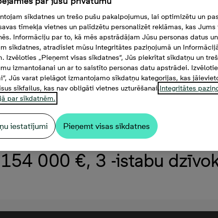
ējamies par jūsu privātumu
tojam sīkdatnes un trešo pušu pakalpojumus, lai optimizētu un pas
savas tīmekļa vietnes un palīdzētu personalizēt reklāmas, kas Jums t
tnēs. Informāciju par to, kā mēs apstrādājam Jūsu personas datus un
m sīkdatnes, atradīsiet mūsu Integritātes paziņojumā un Informācij
. Izvēloties „Pieņemt visas sīkdatnes”, Jūs piekrītat sīkdatņu un tre
mu izmantošanai un ar to saistīto personas datu apstrādei. Izvēloti
mi”, Jūs varat pielāgot izmantojamo sīkdatņu kategorijas, kas jāieviet
isus sīkfailus, kas nav obligāti vietnes uzturēšanai.
Integritātes pazi
jā par sīkdatnēm.
ņu iestatījumi
Pieņemt visas sīkdatnes
154 000 €, 3 -istabu dzīvokl