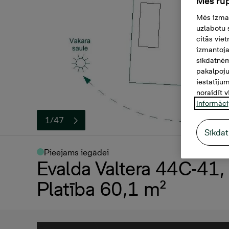
Mēs rūp
Mēs izman
uzlabotu 
citās vie
izmantoja
sīkdatnēm
pakalpoju
iestatīju
noraidīt v
Informāci
1/47
Sīkdat
Pieejams iegādei
Evalda Valtera 44C-41, 
Platība 60,1 m²