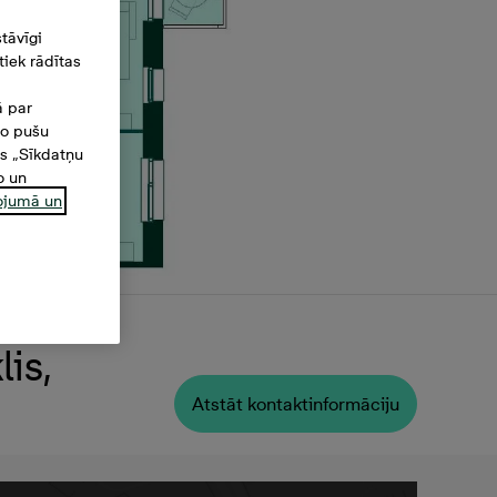
tāvīgi
iek rādītas
ā par
šo pušu
es „Sīkdatņu
o un
ņojumā un
is,
Atstāt kontaktinformāciju