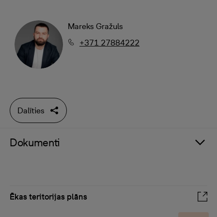
Mareks Gražuls
+371 27884222
Dalīties
Dokumenti
Ēkas teritorijas plāns