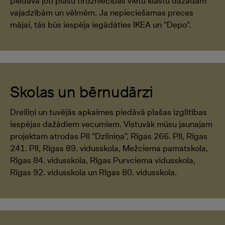
piedāvā ļoti plašu tirdzniecības vietu klāstu dažādām
vajadzībām un vēlmēm. Ja nepieciešamas preces
mājai, tās būs iespēja iegādāties IKEA un “Depo”.
Skolas un bērnudārzi
Dreiliņi un tuvējās apkaimes piedāvā plašas izglītības
iespējas dažādiem vecumiem. Vistuvāk mūsu jaunajam
projektam atrodas PII “Dzilniņa”, Rīgas 266. PII, Rīgas
241. PII, Rīgas 89. vidusskola, Mežciema pamatskola,
Rīgas 84. vidusskola, Rīgas Purvciema vidusskola,
Rīgas 92. vidusskola un Rīgas 80. vidusskola.