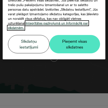
Izvēloties „Pieņemt visas sīkdatnes”, Jūs piekrītat sīkdatņu un
trešo pušu pakalpojumu izmantošanai un ar to saistīto
personas datu apstrādei. Izvēloties „Sīkdatņu iestatījumi”, Jūs
varat pielāgot izmantojamo sīkdatņu kategorijas, kas jāievieto
un noraidīt visus sīkfailus, kas nav obligāti vietnes
uzturēšanai.
Integritātes paziņojumā un Informācijā par
sīkdatnēm.
Google maps trešās puses datu
Sīkdatņu
Pieņemt visas
izmantošana
iestatījumi
sīkdatnes