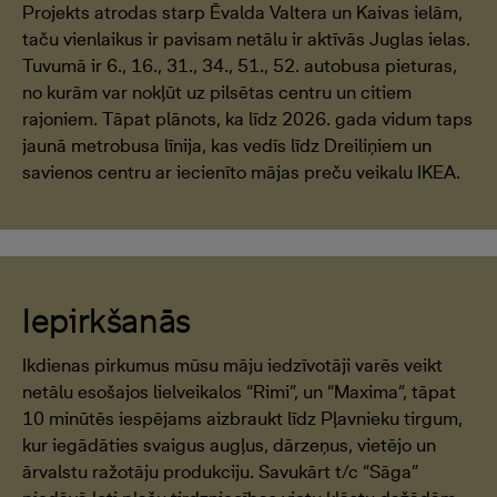
Projekts atrodas starp Ēvalda Valtera un Kaivas ielām,
taču vienlaikus ir pavisam netālu ir aktīvās Juglas ielas.
Tuvumā ir 6., 16., 31., 34., 51., 52. autobusa pieturas,
no kurām var nokļūt uz pilsētas centru un citiem
rajoniem. Tāpat plānots, ka līdz 2026. gada vidum taps
jaunā metrobusa līnija, kas vedīs līdz Dreiliņiem un
savienos centru ar iecienīto mājas preču veikalu IKEA.
Iepirkšanās
Ikdienas pirkumus mūsu māju iedzīvotāji varēs veikt
netālu esošajos lielveikalos “Rimi”, un “Maxima”, tāpat
10 minūtēs iespējams aizbraukt līdz Pļavnieku tirgum,
kur iegādāties svaigus augļus, dārzeņus, vietējo un
ārvalstu ražotāju produkciju. Savukārt t/c “Sāga”