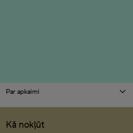
Par apkaimi
Kā nokļūt