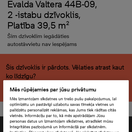
Evalda Valtera 44B-09,
2 -istabu dzīvoklis,
Platība 39,5 m²
Šim dzīvoklim iegādāties
autostāvvietu nav iespējams
Šis dzīvoklis ir pārdots. Vēlaties atrast kaut
ko līdzīgu?
Meklēt citu dzīvokli
Mēs rūpējamies par jūsu privātumu
Mēs izmantojam sīkdatnes un trešo pušu pakalpojumus, lai
optimizētu un pastāvīgi uzlabotu savas tīmekļa vietnes un
palīdzētu personalizēt reklāmas, kas Jums tiek rādītas citās
vietnēs. Informāciju par to, kā mēs apstrādājam Jūsu
personas datus un izmantojam sīkdatnes, atradīsiet mūsu
Integritātes paziņojumā un Informācijā par sīkdatnēm.