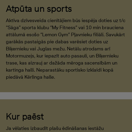
Atpūta un sports
Aktīva dzīvesveida cienītājiem būs iespēja doties uz t/c
“Sāga” sporta klubu “My Fitness” vai 10 min brauciena
attālumā esošo “Lemon Gym” Pļavnieku filiāli. Savukārt
garākās pastaigās pie dabas varēsiet doties uz
Biķernieku vai Juglas mežu. Netālu atrodams arī
Motormuzejs, kur iepazīt auto pasauli, un Biķernieku
trase, kas aizrauj ar dažāda mēroga sacensībām un
kartinga halli. Neparastāku sportisko izklaidi kopā
piedāvā Kērlinga halle.
Kur paēst
Ja vēlaties izbaudīt plašu ēdināšanas iestāžu