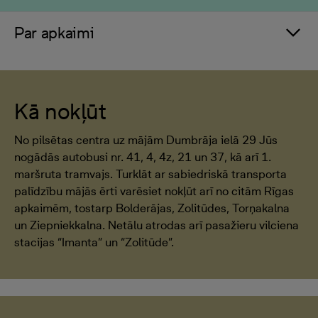
Par apkaimi
Kā nokļūt
No pilsētas centra uz mājām Dumbrāja ielā 29 Jūs
nogādās autobusi nr. 41, 4, 4z, 21 un 37, kā arī 1.
maršruta tramvajs. Turklāt ar sabiedriskā transporta
palīdzību mājās ērti varēsiet nokļūt arī no citām Rīgas
apkaimēm, tostarp Bolderājas, Zolitūdes, Torņakalna
un Ziepniekkalna. Netālu atrodas arī pasažieru vilciena
stacijas “Imanta” un “Zolitūde”.