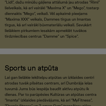
“Lidl”, dažu minūšu gājiena attālumā jau atrodas “Rimi”
lielveikals, kā arī vairāki “Maxima X” un “Mego”, tostarp
diennakts “Mego”, veikali. Vēl apkaimē pieejams
“Maxima XXX” veikals, Dammes tirgus un Imantas
tirgus, kā arī vairāki būvmateriālu veikali. Savukārt
lielākiem pirkumiem iesakām apmeklēt tuvākos
tirdzniecības centrus ”Damme” un “Spice”.
Sports un atpūta
Lai gan lielākie iekštelpu atpūtas un izklaides centri
atrodas tuvāk pilsētas centram, arī Dumbrāja ielas
tuvumā Jums būs iespēja baudīt aktīvu atpūtu ik
dienas. Par to parūpēsies Kultūras un atpūtas centra
“Imanta” izklaides piedāvājums, kā arī “MyFitness”,
“People fitness” un “Lemon Gym” trenažieru zāles.