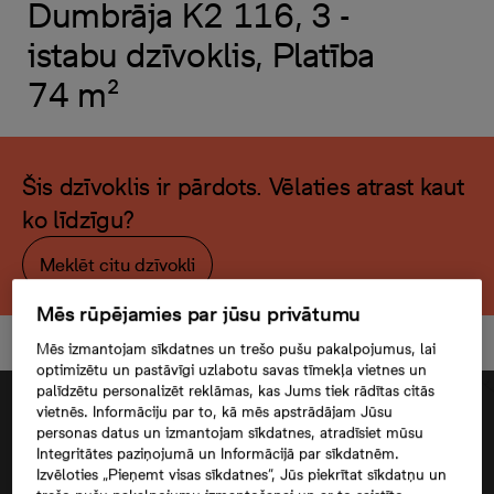
Dumbrāja K2 116, 3 -
istabu dzīvoklis, Platība
74 m²
Šis dzīvoklis ir pārdots. Vēlaties atrast kaut
ko līdzīgu?
Meklēt citu dzīvokli
Mēs rūpējamies par jūsu privātumu
Mēs izmantojam sīkdatnes un trešo pušu pakalpojumus, lai
optimizētu un pastāvīgi uzlabotu savas tīmekļa vietnes un
palīdzētu personalizēt reklāmas, kas Jums tiek rādītas citās
vietnēs. Informāciju par to, kā mēs apstrādājam Jūsu
personas datus un izmantojam sīkdatnes, atradīsiet mūsu
Integritātes paziņojumā un Informācijā par sīkdatnēm.
Izvēloties „Pieņemt visas sīkdatnes”, Jūs piekrītat sīkdatņu un