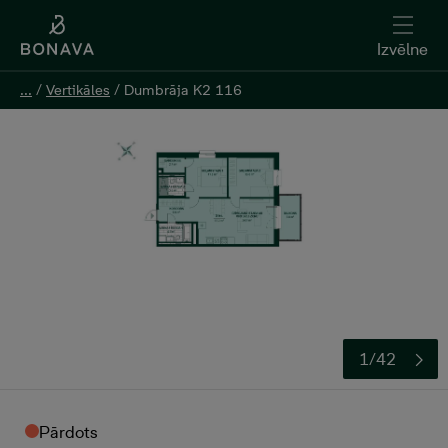
Izvēlne
Izvēlne
...
...
/
/
Vertikāles
Vertikāles
/
/
Dumbrāja K2 116
Dumbrāja K2 116
1/42
Pārdots