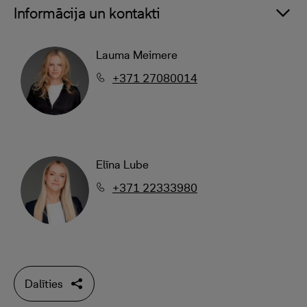
Informācija un kontakti
Lauma Meimere
+371 27080014
Elīna Lube
+371 22333980
Dalīties