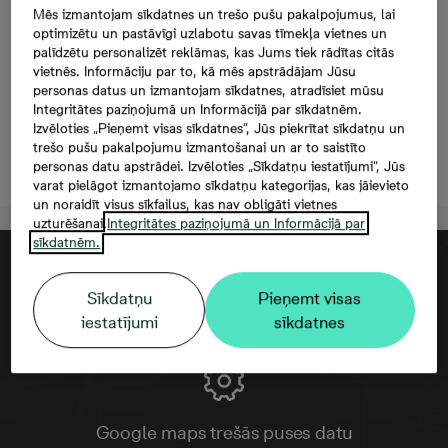
Prūšu 1I-64, 106 000
Mēs izmantojam sīkdatnes un trešo pušu pakalpojumus, lai
optimizētu un pastāvīgi uzlabotu savas tīmekļa vietnes un
€, 2 -istabu dzīvoklis,
palīdzētu personalizēt reklāmas, kas Jums tiek rādītas citās
vietnēs. Informāciju par to, kā mēs apstrādājam Jūsu
Platība 43,2 m²
personas datus un izmantojam sīkdatnes, atradīsiet mūsu
Integritātes paziņojumā un Informācijā par sīkdatnēm.
Izvēloties „Pieņemt visas sīkdatnes”, Jūs piekrītat sīkdatņu un
trešo pušu pakalpojumu izmantošanai un ar to saistīto
Atstāt kontaktinformāciju
personas datu apstrādei. Izvēloties „Sīkdatņu iestatījumi”, Jūs
varat pielāgot izmantojamo sīkdatņu kategorijas, kas jāievieto
un noraidīt visus sīkfailus, kas nav obligāti vietnes
uzturēšanai.
Integritātes paziņojumā un Informācijā par
sīkdatnēm.
Sīkdatņu
Pieņemt visas
iestatījumi
sīkdatnes
Google maps trešās puses datu