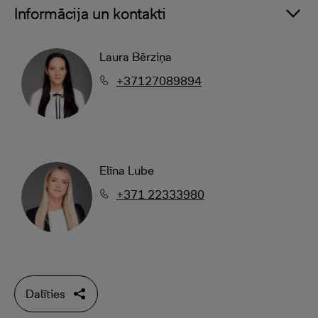
Informācija un kontakti
Laura Bērziņa
+37127089894
Elīna Lube
+371 22333980
Dalīties