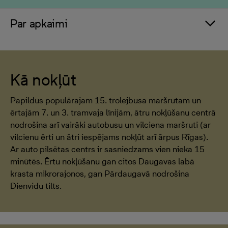
Par apkaimi
Kā nokļūt
Papildus populārajam 15. trolejbusa maršrutam un
ērtajām 7. un 3. tramvaja līnijām, ātru nokļūšanu centrā
nodrošina arī vairāki autobusu un vilciena maršruti (ar
vilcienu ērti un ātri iespējams nokļūt arī ārpus Rīgas).
Ar auto pilsētas centrs ir sasniedzams vien nieka 15
minūtēs. Ērtu nokļūšanu gan citos Daugavas labā
krasta mikrorajonos, gan Pārdaugavā nodrošina
Dienvidu tilts.