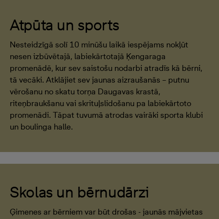
Atpūta un sports
Nesteidzīgā solī 10 minūšu laikā iespējams nokļūt
nesen izbūvētajā, labiekārtotajā Ķengaraga
promenādē, kur sev saistošu nodarbi atradīs kā bērni,
tā vecāki. Atklājiet sev jaunas aizraušanās – putnu
vērošanu no skatu torņa Daugavas krastā,
riteņbraukšanu vai skrituļslidošanu pa labiekārtoto
promenādi. Tāpat tuvumā atrodas vairāki sporta klubi
un boulinga halle.
Skolas un bērnudārzi
Ģimenes ar bērniem var būt drošas - jaunās mājvietas