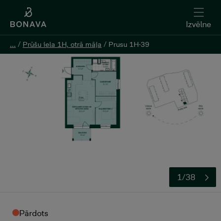
Izvēlne
Izvēlne
...
...
/
/
Prūšu iela 1H, otrā māja
Prūšu iela 1H, otrā māja
/
/
Prusu 1H-39
Prusu 1H-39
1/38
Pārdots