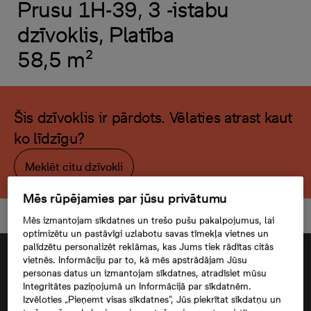
Prusu 1H-39, 3 -istabu
dzīvoklis, Platība
58,5 m²
Šis dzīvoklis ir pārdots. Vēlaties atrast kaut
ko līdzīgu?
Meklēt citu dzīvokli
Mēs rūpējamies par jūsu privātumu
Mēs izmantojam sīkdatnes un trešo pušu pakalpojumus, lai
optimizētu un pastāvīgi uzlabotu savas tīmekļa vietnes un
palīdzētu personalizēt reklāmas, kas Jums tiek rādītas citās
vietnēs. Informāciju par to, kā mēs apstrādājam Jūsu
personas datus un izmantojam sīkdatnes, atradīsiet mūsu
Integritātes paziņojumā un Informācijā par sīkdatnēm.
Izvēloties „Pieņemt visas sīkdatnes”, Jūs piekrītat sīkdatņu un