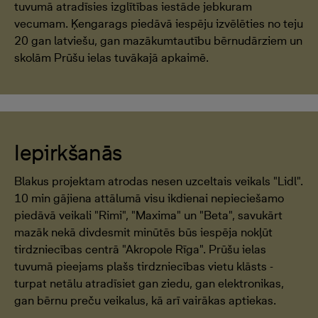
tuvumā atradīsies izglītības iestāde jebkuram
vecumam. Ķengarags piedāvā iespēju izvēlēties no teju
20 gan latviešu, gan mazākumtautību bērnudārziem un
skolām Prūšu ielas tuvākajā apkaimē.
Iepirkšanās
Blakus projektam atrodas nesen uzceltais veikals "Lidl".
10 min gājiena attālumā visu ikdienai nepieciešamo
piedāvā veikali "Rimi", "Maxima" un "Beta", savukārt
mazāk nekā divdesmit minūtēs būs iespēja nokļūt
tirdzniecības centrā "Akropole Rīga". Prūšu ielas
tuvumā pieejams plašs tirdzniecības vietu klāsts -
turpat netālu atradīsiet gan ziedu, gan elektronikas,
gan bērnu preču veikalus, kā arī vairākas aptiekas.