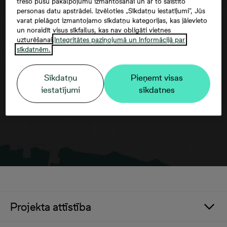
trešo pušu pakalpojumu izmantošanai un ar to saistīto
personas datu apstrādei. Izvēloties „Sīkdatņu iestatījumi”, Jūs
varat pielāgot izmantojamo sīkdatņu kategorijas, kas jāievieto
un noraidīt visus sīkfailus, kas nav obligāti vietnes
uzturēšanai.
Integritātes paziņojumā un Informācijā par
Google maps trešās puses datu
sīkdatnēm.
izmantošana
Sīkdatņu
Pieņemt visas
iestatījumi
sīkdatnes
Projekta attīstība