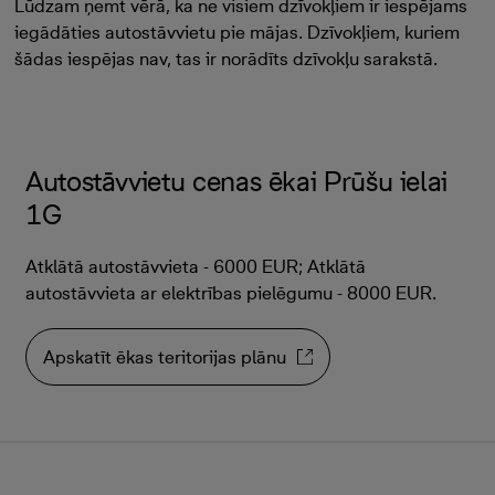
Lūdzam ņemt vērā, ka ne visiem dzīvokļiem ir iespējams
iegādāties autostāvvietu pie mājas. Dzīvokļiem, kuriem
šādas iespējas nav, tas ir norādīts dzīvokļu sarakstā.
Autostāvvietu cenas ēkai Prūšu ielai
1G
Atklātā autostāvvieta - 6000 EUR; Atklātā
autostāvvieta ar elektrības pielēgumu - 8000 EUR.
Apskatīt ēkas teritorijas plānu