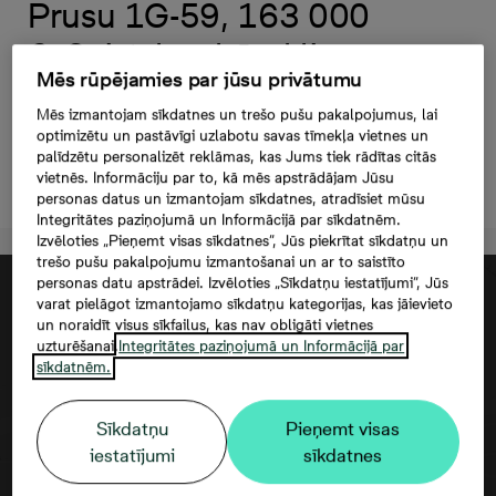
Prusu 1G-59, 163 000
€, 3 -istabu dzīvoklis,
Mēs rūpējamies par jūsu privātumu
Platība 67,4 m²
Mēs izmantojam sīkdatnes un trešo pušu pakalpojumus, lai
optimizētu un pastāvīgi uzlabotu savas tīmekļa vietnes un
palīdzētu personalizēt reklāmas, kas Jums tiek rādītas citās
Atstāt kontaktinformāciju
vietnēs. Informāciju par to, kā mēs apstrādājam Jūsu
personas datus un izmantojam sīkdatnes, atradīsiet mūsu
Integritātes paziņojumā un Informācijā par sīkdatnēm.
Izvēloties „Pieņemt visas sīkdatnes”, Jūs piekrītat sīkdatņu un
trešo pušu pakalpojumu izmantošanai un ar to saistīto
personas datu apstrādei. Izvēloties „Sīkdatņu iestatījumi”, Jūs
varat pielāgot izmantojamo sīkdatņu kategorijas, kas jāievieto
un noraidīt visus sīkfailus, kas nav obligāti vietnes
uzturēšanai.
Integritātes paziņojumā un Informācijā par
sīkdatnēm.
Sīkdatņu
Pieņemt visas
iestatījumi
sīkdatnes
Google maps trešās puses datu