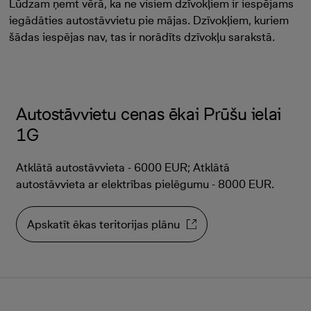
Lūdzam ņemt vērā, ka ne visiem dzīvokļiem ir iespējams
iegādāties autostāvvietu pie mājas. Dzīvokļiem, kuriem
šādas iespējas nav, tas ir norādīts dzīvokļu sarakstā.
Autostāvvietu cenas ēkai Prūšu ielai
1G
Atklātā autostāvvieta - 6000 EUR; Atklātā
autostāvvieta ar elektrības pielēgumu - 8000 EUR.
Apskatīt ēkas teritorijas plānu