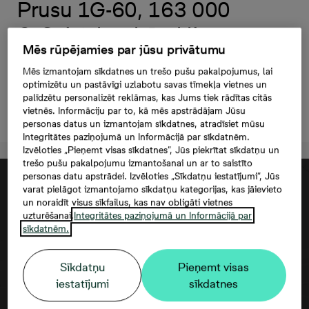
Prusu 1G-60, 163 000
€, 3 -istabu dzīvoklis,
Mēs rūpējamies par jūsu privātumu
Platība 68,3 m²
Mēs izmantojam sīkdatnes un trešo pušu pakalpojumus, lai
optimizētu un pastāvīgi uzlabotu savas tīmekļa vietnes un
palīdzētu personalizēt reklāmas, kas Jums tiek rādītas citās
Atstāt kontaktinformāciju
vietnēs. Informāciju par to, kā mēs apstrādājam Jūsu
personas datus un izmantojam sīkdatnes, atradīsiet mūsu
Integritātes paziņojumā un Informācijā par sīkdatnēm.
Izvēloties „Pieņemt visas sīkdatnes”, Jūs piekrītat sīkdatņu un
trešo pušu pakalpojumu izmantošanai un ar to saistīto
personas datu apstrādei. Izvēloties „Sīkdatņu iestatījumi”, Jūs
varat pielāgot izmantojamo sīkdatņu kategorijas, kas jāievieto
un noraidīt visus sīkfailus, kas nav obligāti vietnes
uzturēšanai.
Integritātes paziņojumā un Informācijā par
sīkdatnēm.
Sīkdatņu
Pieņemt visas
iestatījumi
sīkdatnes
Google maps trešās puses datu