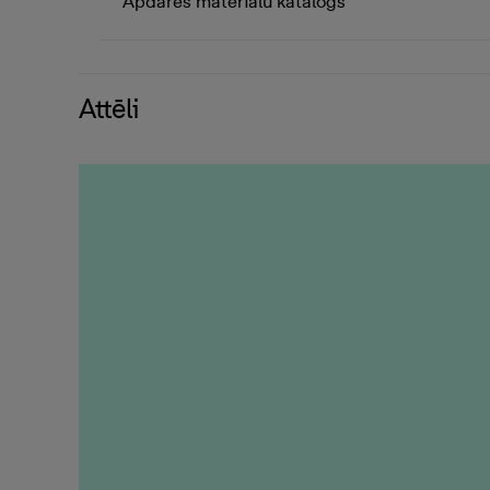
Apdares materiālu katalogs
Attēli