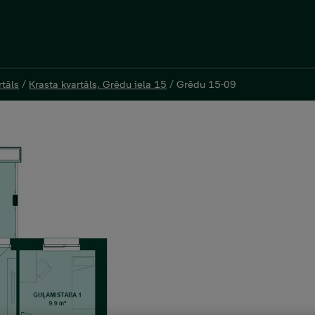
rtāls
rtāls
/
/
Krasta kvartāls, Grēdu iela 15
Krasta kvartāls, Grēdu iela 15
/
/
Grēdu 15-09
Grēdu 15-09
īvoklis, Platība 64,2 m²