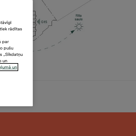
tāvīgi
iek rādītas
ā par
šo pušu
es „Sīkdatņu
o un
ņojumā un
²