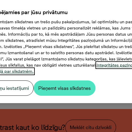
ējamies par jūsu privātumu
tojam sīkdatnes un trešo pušu pakalpojumus, lai optimizētu un pas
savas tīmekļa vietnes un palīdzētu personalizēt reklāmas, kas Jums t
tnēs. Informāciju par to, kā mēs apstrādājam Jūsu personas datus un
m sīkdatnes, atradīsiet mūsu Integritātes paziņojumā un Informācij
. Izvēloties „Pieņemt visas sīkdatnes”, Jūs piekrītat sīkdatņu un tre
mu izmantošanai un ar to saistīto personas datu apstrādei. Izvēloti
mi”, Jūs varat pielāgot izmantojamo sīkdatņu kategorijas, kas jāieviet
isus sīkfailus, kas nav obligāti vietnes uzturēšanai.
Integritātes pazi
jā par sīkdatnēm.
ņu iestatījumi
Pieņemt visas sīkdatnes
bu dzīvoklis, Platība 64,2 m
atrast kaut ko līdzīgu?
Meklēt citu dzīvokli