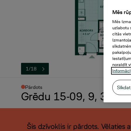
Mēs rūp
Mēs izman
uzlabotu 
citās vie
izmantoja
sīkdatnēm
pakalpoju
iestatīju
noraidīt v
1/18
Informāci
Pārdots
Sīkdat
Grēdu 15-09, 9, 3 -ista
Šis dzīvoklis ir pārdots. Vēlaties 