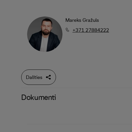
Mareks Gražuls
+371 27884222
Dalīties
Dokumenti