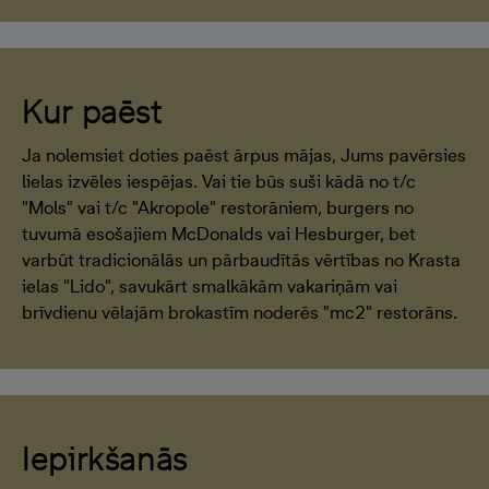
Kur paēst
Ja nolemsiet doties paēst ārpus mājas, Jums pavērsies
lielas izvēles iespējas. Vai tie būs suši kādā no t/c
"Mols" vai t/c "Akropole" restorāniem, burgers no
tuvumā esošajiem McDonalds vai Hesburger, bet
varbūt tradicionālās un pārbaudītās vērtības no Krasta
ielas "Lido", savukārt smalkākām vakariņām vai
brīvdienu vēlajām brokastīm noderēs "mc2" restorāns.
Iepirkšanās