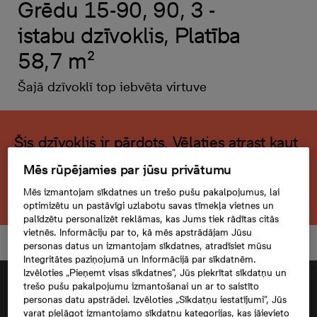
Grēdu 15-90, 90, 3 -
istabu dzīvoklis, Platība
58,7 m²
Šajā dzīvoklī top iebvēta virtuve
Šis dzīvoklis ir pārdots. Vēlaties atrast kaut
ko līdzīgu?
Mēs rūpējamies par jūsu privātumu
Meklēt citu dzīvokli
Mēs izmantojam sīkdatnes un trešo pušu pakalpojumus, lai
optimizētu un pastāvīgi uzlabotu savas tīmekļa vietnes un
palīdzētu personalizēt reklāmas, kas Jums tiek rādītas citās
vietnēs. Informāciju par to, kā mēs apstrādājam Jūsu
personas datus un izmantojam sīkdatnes, atradīsiet mūsu
Integritātes paziņojumā un Informācijā par sīkdatnēm.
Izvēloties „Pieņemt visas sīkdatnes”, Jūs piekrītat sīkdatņu un
trešo pušu pakalpojumu izmantošanai un ar to saistīto
personas datu apstrādei. Izvēloties „Sīkdatņu iestatījumi”, Jūs
varat pielāgot izmantojamo sīkdatņu kategorijas, kas jāievieto