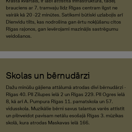
Krasta kvartāls, ir labi attīstīta infrastruktūra, tādēļ
brauciens ar 7. tramvaju līdz Rīgas centram ilgst ne
vairāk kā 20 -22 minūtes. Satiksmi būtiski uzlabojis arī
Dienvidu tilts, kas nodrošina gan ērtu nokļūšanu citos
Rīgas rajonos, gan ievērojami mazinājis sastrēgumu
veidošanos.
Skolas un bērnudārzi
Dažu minūšu gājiena attālumā atrodas divi bērnudārzi -
Rīgas 40. PII Zilupes ielā 2 un Rīgas 229. PII Ogres ielā
8, kā arī A. Pumpura Rīgas 11. pamatskola un 57.
vidusskola. Muzikālie bērni savus talantus varēs attīstīt
un pilnveidot pavisam netālu esošajā Rīgas 3. mūzikas
skolā, kura atrodas Maskavas ielā 166.