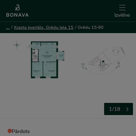
Izvēlne
Izvēlne
...
...
/
/
Krasta kvartāls, Grēdu iela 15
Krasta kvartāls, Grēdu iela 15
/
/
Grēdu 15-90
Grēdu 15-90
1/18
Pārdots