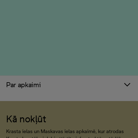
Par apkaimi
Kā nokļūt
Krasta ielas un Maskavas ielas apkaimē, kur atrodas