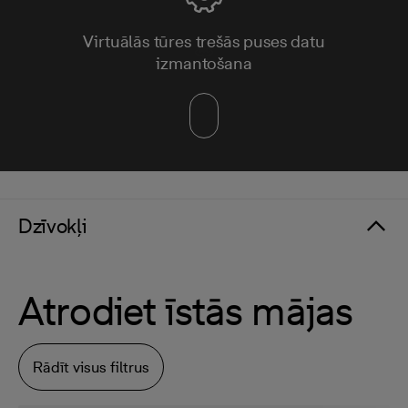
Virtuālās tūres trešās puses datu
izmantošana
Dzīvokļi
Atrodiet īstās mājas
Rādīt visus filtrus