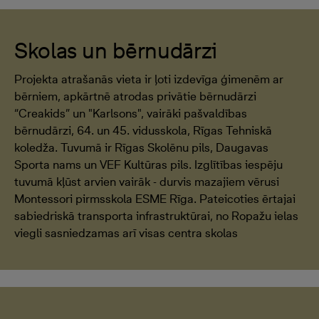
Skolas un bērnudārzi
Projekta atrašanās vieta ir ļoti izdevīga ģimenēm ar
bērniem, apkārtnē atrodas privātie bērnudārzi
“Creakids” un "Karlsons", vairāki pašvaldības
bērnudārzi, 64. un 45. vidusskola, Rīgas Tehniskā
koledža. Tuvumā ir Rīgas Skolēnu pils, Daugavas
Sporta nams un VEF Kultūras pils. Izglītības iespēju
tuvumā kļūst arvien vairāk - durvis mazajiem vērusi
Montessori pirmsskola ESME Rīga. Pateicoties ērtajai
sabiedriskā transporta infrastruktūrai, no Ropažu ielas
viegli sasniedzamas arī visas centra skolas