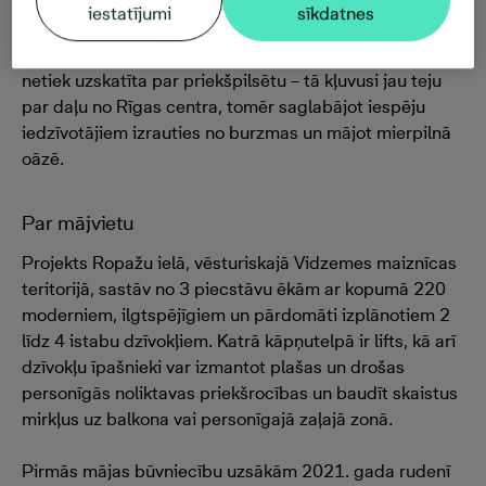
Pēdējos gados, topot arvien jauniem biznesa
iestatījumi
sīkdatnes
projektiem un atjaunojot paaudzēs pārmantoto
privātmāju rajonus, Teika sabiedrības acīs vairs nebūt
netiek uzskatīta par priekšpilsētu – tā kļuvusi jau teju
par daļu no Rīgas centra, tomēr saglabājot iespēju
iedzīvotājiem izrauties no burzmas un mājot mierpilnā
oāzē.
Par mājvietu
Projekts Ropažu ielā, vēsturiskajā Vidzemes maiznīcas
teritorijā, sastāv no 3 piecstāvu ēkām ar kopumā 220
moderniem, ilgtspējīgiem un pārdomāti izplānotiem 2
līdz 4 istabu dzīvokļiem. Katrā kāpņutelpā ir lifts, kā arī
dzīvokļu īpašnieki var izmantot plašas un drošas
personīgās noliktavas priekšrocības un baudīt skaistus
mirkļus uz balkona vai personīgajā zaļajā zonā.
Pirmās mājas būvniecību uzsākām 2021. gada rudenī