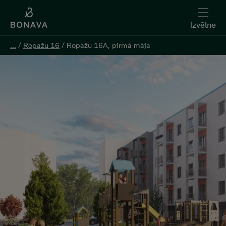
Izvēlne
Izvēlne
...
...
/
/
Ropažu 16
Ropažu 16
/
/
Ropažu 16A, pirmā māja
Ropažu 16A, pirmā māja