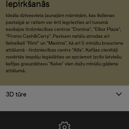
Iepirkšanās
Ideāla dzīvesvieta jaunajām māmiņām, kas ikdienas
pastaigā ar ratiem var ērti iegriezties arī tuvumā
esošajos tirdzniecības centros "Domina", "Elkor Plaza",
"Promo Cash&Carry". Pavisam netālu atrodas arī
lielveikali "Rimi" un "Maxima", kā arī 5 minūšu brauciena
attālumā - tirdzniecības centrs "Alfa". Kafijas cienītāji
novērtēs iespēju iegādāties un apciemot izcilo latviešu
kafijas grauzdētavu "Kalve" vien dažu minūšu gājiena
attālumā.
3D tūre