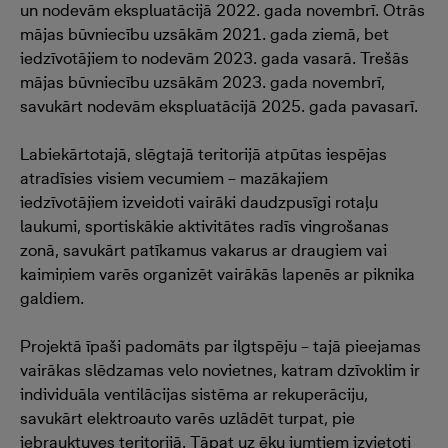
un nodevām ekspluatācijā 2022. gada novembrī. Otrās
mājas būvniecību uzsākām 2021. gada ziemā, bet
iedzīvotājiem to nodevām 2023. gada vasarā. Trešās
mājas būvniecību uzsākām 2023. gada novembrī,
savukārt nodevām ekspluatācijā 2025. gada pavasarī.
Labiekārtotajā, slēgtajā teritorijā atpūtas iespējas
atradīsies visiem vecumiem – mazākajiem
iedzīvotājiem izveidoti vairāki daudzpusīgi rotaļu
laukumi, sportiskākie aktivitātes radīs vingrošanas
zonā, savukārt patīkamus vakarus ar draugiem vai
kaimiņiem varēs organizēt vairākās lapenēs ar piknika
galdiem.
Projektā īpaši padomāts par ilgtspēju – tajā pieejamas
vairākas slēdzamas velo novietnes, katram dzīvoklim ir
individuāla ventilācijas sistēma ar rekuperāciju,
savukārt elektroauto varēs uzlādēt turpat, pie
iebrauktuves teritorijā. Tāpat uz ēku jumtiem izvietoti