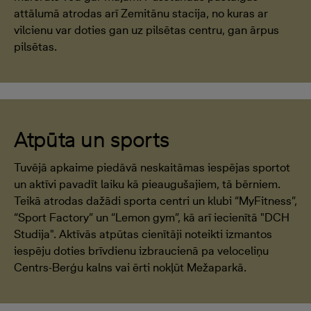
attālumā atrodas arī Zemitānu stacija, no kuras ar
vilcienu var doties gan uz pilsētas centru, gan ārpus
pilsētas.
Atpūta un sports
Tuvējā apkaime piedāvā neskaitāmas iespējas sportot
un aktīvi pavadīt laiku kā pieaugušajiem, tā bērniem.
Teikā atrodas dažādi sporta centri un klubi “MyFitness”,
“Sport Factory” un “Lemon gym”, kā arī iecienītā "DCH
Studija". Aktīvās atpūtas cienītāji noteikti izmantos
iespēju doties brīvdienu izbraucienā pa veloceliņu
Centrs-Berģu kalns vai ērti nokļūt Mežaparkā.