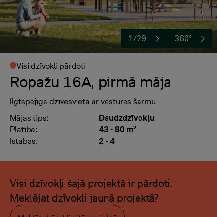
1/29
360°
Visi dzīvokļi pārdoti
Ropažu 16A, pirmā māja
Ilgtspējīga dzīvesvieta ar vēstures šarmu
Mājas tips:
Daudzdzīvokļu
Platība:
43 - 80 m²
Istabas:
2 - 4
Visi dzīvokļi šajā projektā ir pārdoti.
Meklējat dzīvokli jaunā projektā?