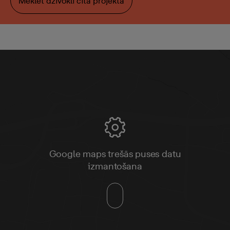
Meklēt dzīvokli citā projektā
Google maps trešās puses datu
izmantošana