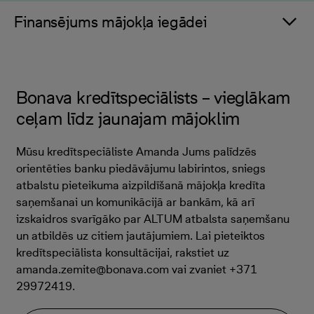
Finansējums mājokļa iegādei
Bonava kredītspeciālists – vieglākam
ceļam līdz jaunajam mājoklim
Mūsu kredītspeciāliste Amanda Jums palīdzēs
orientēties banku piedāvājumu labirintos, sniegs
atbalstu pieteikuma aizpildīšanā mājokļa kredīta
saņemšanai un komunikācijā ar bankām, kā arī
izskaidros svarīgāko par ALTUM atbalsta saņemšanu
un atbildēs uz citiem jautājumiem. Lai pieteiktos
kredītspeciālista konsultācijai, rakstiet uz
amanda.zemite@bonava.com vai zvaniet +371
29972419.