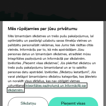
Mēs rūpējamies par jūsu privātumu
Mēs izmantojam sīkdatnes un trešo pušu pakalpojumus, lai
Apraksts
optimizētu un pastāvīgi uzlabotu savas tīmekļa vietnes un
palīdzētu personalizēt reklāmas, kas Jums tiek rādītas citās
vietnēs. Informāciju par to, kā mēs apstrādājam Jūsu
personas datus un izmantojam sīkdatnes, atradīsiet mūsu
Ilgtspējīga dzīvesvieta ar vēstures
Integritātes paziņojumā un Informācijā par sīkdatnēm.
Izvēloties „Pieņemt visas sīkdatnes”, Jūs piekrītat sīkdatņu un
šarmu
trešo pušu pakalpojumu izmantošanai un ar to saistīto
personas datu apstrādei. Izvēloties „Sīkdatņu iestatījumi”, Jūs
varat pielāgot izmantojamo sīkdatņu kategorijas, kas jāievieto
Teikas apkaimes trumpis ir tās daudzveidība,
un noraidīt visus sīkfailus, kas nav obligāti vietnes
mūsdienīgajam apvienojoties ar vēsturisko, savukārt
uzturēšanai.
Integritātes paziņojumā un Informācijā par
lieliskā atrašanās vieta ļauj to par mājvietu izvēlēties
sīkdatnēm.
tiem, kam svarīgs pilsētas centra tuvums un iespēja
izvairīties no sastrēgumiem, dodoties ārpus pilsētas.
Sīkdatņu
Pieņemt visas