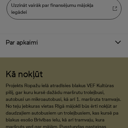
Uzzināt vairāk par finansējumu mājokļa
iegādei
Par apkaimi
Kā nokļūt
Projekts Ropažu ielā atradīsies blakus VEF Kultūras
pilij, gar kuru kursē dažādu maršrutu trolejbusi,
autobusi un mikroautobusi, kā arī 1. maršruta tramvajs.
No teju jebkuras vietas Rīgā mājoklī būs ērti nokļūt ar
daudzajiem autobusiem un trolejbusiem, kas kursē pa
blakus esošo Brīvības ielu, kā arī tramvaju, kura
maršruts ved gar mājām. Pusstundas pastaigas