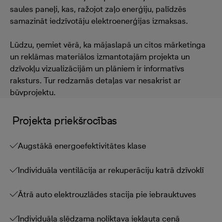
saules paneļi, kas, ražojot zaļo enerģiju, palīdzēs
samazināt iedzīvotāju elektroenerģijas izmaksas.
Lūdzu, ņemiet vērā, ka mājaslapā un citos mārketinga
un reklāmas materiālos izmantotajām projekta un
dzīvokļu vizualizācijām un plāniem ir informatīvs
raksturs. Tur redzamās detaļas var nesakrist ar
būvprojektu.
Projekta priekšrocības
Augstākā energoefektivitātes klase
Individuāla ventilācija ar rekuperāciju katrā dzīvoklī
Ātrā auto elektrouzlādes stacija pie iebrauktuves
Individuāla slēdzama noliktava iekļauta cenā