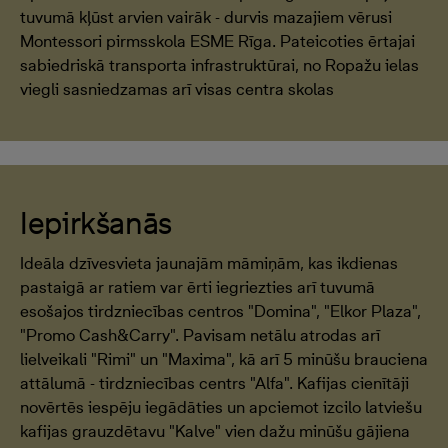
tuvumā kļūst arvien vairāk - durvis mazajiem vērusi
Montessori pirmsskola ESME Rīga. Pateicoties ērtajai
sabiedriskā transporta infrastruktūrai, no Ropažu ielas
viegli sasniedzamas arī visas centra skolas
Iepirkšanās
Ideāla dzīvesvieta jaunajām māmiņām, kas ikdienas
pastaigā ar ratiem var ērti iegriezties arī tuvumā
esošajos tirdzniecības centros "Domina", "Elkor Plaza",
"Promo Cash&Carry". Pavisam netālu atrodas arī
lielveikali "Rimi" un "Maxima", kā arī 5 minūšu brauciena
attālumā - tirdzniecības centrs "Alfa". Kafijas cienītāji
novērtēs iespēju iegādāties un apciemot izcilo latviešu
kafijas grauzdētavu "Kalve" vien dažu minūšu gājiena