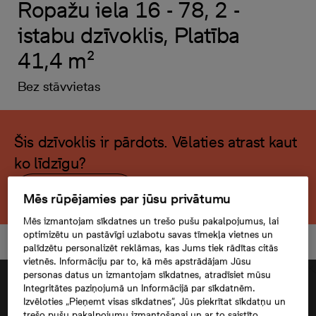
Ropažu iela 16 - 78, 2 -
istabu dzīvoklis, Platība
41,4 m²
Bez stāvvietas
Šis dzīvoklis ir pārdots. Vēlaties atrast kaut
ko līdzīgu?
Meklēt citu dzīvokli
Mēs rūpējamies par jūsu privātumu
Mēs izmantojam sīkdatnes un trešo pušu pakalpojumus, lai
optimizētu un pastāvīgi uzlabotu savas tīmekļa vietnes un
palīdzētu personalizēt reklāmas, kas Jums tiek rādītas citās
vietnēs. Informāciju par to, kā mēs apstrādājam Jūsu
personas datus un izmantojam sīkdatnes, atradīsiet mūsu
Integritātes paziņojumā un Informācijā par sīkdatnēm.
Izvēloties „Pieņemt visas sīkdatnes”, Jūs piekrītat sīkdatņu un
trešo pušu pakalpojumu izmantošanai un ar to saistīto