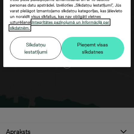
personas datu apstrādei. Izvēloties „Sīkdatņu iestatījumi”, Jūs
varat pielāgot izmantojamo sīkdatņu kategorijas, kas jāievieto
un noraidīt visus sīkfailus, kas nav obligāti vietnes
uzturēšanai.
Integritātes paziņojumā un Informācijā par
sīkdatnēm.
Google maps trešās puses datu
izmantošana
Sīkdatņu
Pieņemt visas
iestatījumi
sīkdatnes
Apraksts