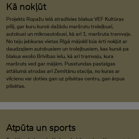
Kā nokļūt
Projekts Ropažu ielā atradīsies blakus VEF Kultūras
pilij, gar kuru kursē dažādu maršrutu trolejbusi,
autobusi un mikroautobusi, kā arī 1. maršruta tramvajs.
No teju jebkuras vietas Rīgā mājoklī būs ērti nokļūt ar
daudzajiem autobusiem un trolejbusiem, kas kursē pa
blakus esošo Brīvības ielu, kā arī tramvaju, kura
maršruts ved gar mājām. Pusstundas pastaigas
attālumā atrodas arī Zemitānu stacija, no kuras ar
vilcienu var doties gan uz pilsētas centru, gan ārpus
pilsētas.
Atpūta un sports