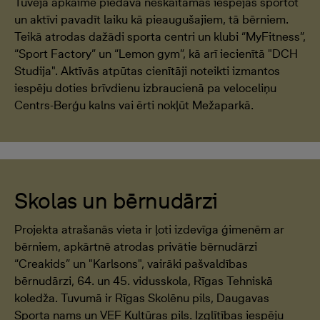
Tuvējā apkaime piedāvā neskaitāmas iespējas sportot
un aktīvi pavadīt laiku kā pieaugušajiem, tā bērniem.
Teikā atrodas dažādi sporta centri un klubi “MyFitness”,
“Sport Factory” un “Lemon gym”, kā arī iecienītā "DCH
Studija". Aktīvās atpūtas cienītāji noteikti izmantos
iespēju doties brīvdienu izbraucienā pa veloceliņu
Centrs-Berģu kalns vai ērti nokļūt Mežaparkā.
Skolas un bērnudārzi
Projekta atrašanās vieta ir ļoti izdevīga ģimenēm ar
bērniem, apkārtnē atrodas privātie bērnudārzi
“Creakids” un "Karlsons", vairāki pašvaldības
bērnudārzi, 64. un 45. vidusskola, Rīgas Tehniskā
koledža. Tuvumā ir Rīgas Skolēnu pils, Daugavas
Sporta nams un VEF Kultūras pils. Izglītības iespēju