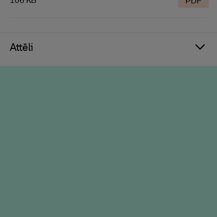
106 KB
PDF
Attēli