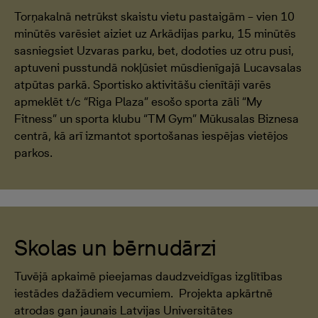
Torņakalnā netrūkst skaistu vietu pastaigām – vien 10
minūtēs varēsiet aiziet uz Arkādijas parku, 15 minūtēs
sasniegsiet Uzvaras parku, bet, dodoties uz otru pusi,
aptuveni pusstundā nokļūsiet mūsdienīgajā Lucavsalas
atpūtas parkā. Sportisko aktivitāšu cienītāji varēs
apmeklēt t/c “Riga Plaza” esošo sporta zāli “My
Fitness” un sporta klubu “TM Gym” Mūkusalas Biznesa
centrā, kā arī izmantot sportošanas iespējas vietējos
parkos.
Skolas un bērnudārzi
Tuvējā apkaimē pieejamas daudzveidīgas izglītības
iestādes dažādiem vecumiem. Projekta apkārtnē
atrodas gan jaunais Latvijas Universitātes