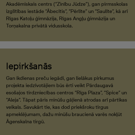
Akadēmiskais centrs (“Zinību Jūdze"), gan pirmsskolas
izglītības iestāde “Ābecītis”, “Pērlīte” un “Saulīte”, kā arī
Rīgas Katoļu ģimnāzija, Rīgas Angļu ģimnāzija un
Torņakalna privātā vidusskola.
Iepirkšanās
Gan ikdienas preču iegādi, gan lielākus pirkumus
projekta iedzīvotājiem būs ērti veikt Pārdaugavā
esošajos tirdzniecības centros “Rīga Plaza”, “Spice” un
“Aleja”. Tāpat pāris minūšu gājienā atrodas arī pārtikas
veikals. Savukārt tie, kas dod priekšroku tirgus
apmeklējumam, dažu minūšu braucienā varēs nokļūt
Āgenskalna tirgū.