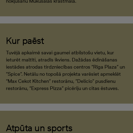
nokļūšanu Mūkusalas krastmalā.
Kur paēst
Tuvējā apkaimē savai gaumei atbilstošu vietu, kur
ieturēt maltīti, atradīs ikviens. Dažādas ēdināšanas
iestādes atrodas tirdzniecības centros “Rīga Plaza” un
“Spice”. Netālu no topošā projekta varēsiet apmeklēt
“Max Cekot Kitchen” restorānu, “Delicio” pusdienu
restorānu, “Express Pizza” picēriju un citas ēstuves.
Atpūta un sports