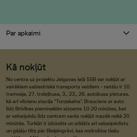
Par apkaimi
Kā nokļūt
No centra uz projektu Jelgavas ielā 55B var nokļūt ar
vairākiem sabiedriskā transporta veidiem – netālu ir 10.
tramvaja, 27. trolejbusa, 3., 23., 26. autobusa pieturas,
kā arī vilcienu stacija “Torņakalns”. Brauciens ar auto
līdz Brīvības piemineklim aizņems 10-20 minūtes, bet
ar velosipēdu līdz centram varēs nokļūt mazāk nekā 20
minūtēs. Turklāt ir izbūvēts un atklāts arī velosipēdistu
un gājēju tilts pār Bieķēngrāvi, kas nodrošina tiešu