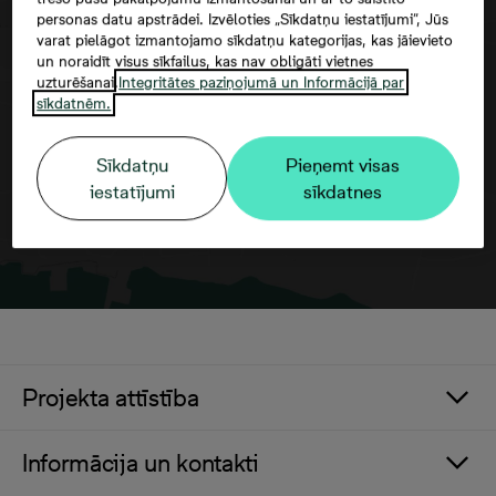
personas datu apstrādei. Izvēloties „Sīkdatņu iestatījumi”, Jūs
varat pielāgot izmantojamo sīkdatņu kategorijas, kas jāievieto
Google maps trešās puses datu
un noraidīt visus sīkfailus, kas nav obligāti vietnes
izmantošana
uzturēšanai.
Integritātes paziņojumā un Informācijā par
sīkdatnēm.
Sīkdatņu
Pieņemt visas
iestatījumi
sīkdatnes
Projekta attīstība
Informācija un kontakti