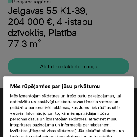
Pieejams iegādei
Jelgavas 55 K1-39,
204 000 €, 4 -istabu
dzīvoklis, Platība
77,3 m²
Atstāt kontaktinformāciju
Mēs rūpējamies par jūsu privātumu
Mēs izmantojam sīkdatnes un trešo pušu pakalpojumus, lai
optimizētu un pastāvīgi uzlabotu savas tīmekļa vietnes un
palīdzētu personalizēt reklāmas, kas Jums tiek rādītas citās
vietnēs. Informāciju par to, kā mēs apstrādājam Jūsu
personas datus un izmantojam sīkdatnes, atradīsiet mūsu
Integritātes paziņojumā un Informācijā par sīkdatnēm.
Izvēloties „Pieņemt visas sīkdatnes”, Jūs piekrītat sīkdatņu un
trešo pušu pakalpojumu izmantošanai un ar to saistīto